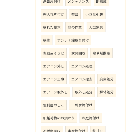
退去片付け
メンテナンス
断捨離
押入れ片付け
布団
小さな引越
枯れた樹木
庭の作業
大型家具
補修
アンテナ線取り付け
お風呂そうじ
家具回収
除草剤散布
エアコン外し
エアコン処理
エアコン工事
エアコン撤去
廃棄処分
エアコン取外し
取外し処分
解体処分
便利屋のしこ
一軒家片付け
引越荷物のお預かり
お庭片付け
不燃物回収
実家片付け
鉄ゴミ