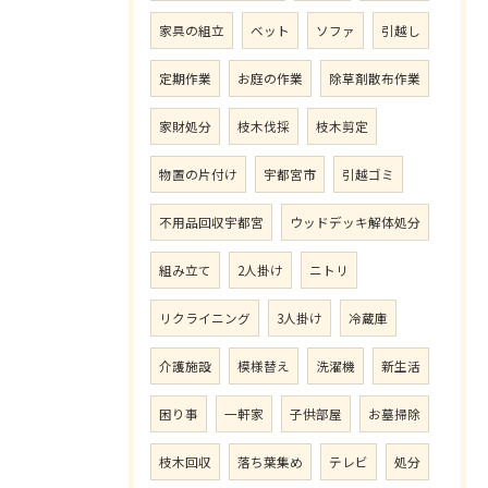
家具の組立
ベット
ソファ
引越し
定期作業
お庭の作業
除草剤散布作業
家財処分
枝木伐採
枝木剪定
物置の片付け
宇都宮市
引越ゴミ
不用品回収宇都宮
ウッドデッキ解体処分
組み立て
2人掛け
ニトリ
リクライニング
3人掛け
冷蔵庫
介護施設
模様替え
洗濯機
新生活
困り事
一軒家
子供部屋
お墓掃除
枝木回収
落ち葉集め
テレビ
処分