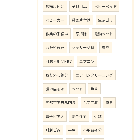
店舗片付け
子供用品
ベビーベッド
ベビーカー
貸家片付け
生活ゴミ
作業の手伝い
窓掃除
電動ベッド
ﾏｯｻｰｼﾞﾁｪｱｰ
マッサージ機
家具
引越不用品回収
エアコン
取り外し処分
エアコンクリーニング
猫の居る家
ベッド
箪笥
宇都宮不用品回収
布団回収
寝具
電子ピアノ
集合住宅
引越
引越ごみ
平屋
不用品処分