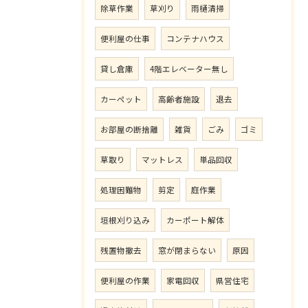
除草作業
草刈り
雨樋清掃
便利屋の仕事
コンテナハウス
貸し倉庫
4階エレベーター無し
カーペット
高齢者施設
退去
お部屋の断捨離
雑貨
ごみ
ゴミ
草取り
マットレス
単品回収
処理困難物
剪定
庭作業
垣根刈り込み
カーポート解体
残置物撤去
窓が閉まらない
原因
便利屋の作業
家電回収
県営住宅