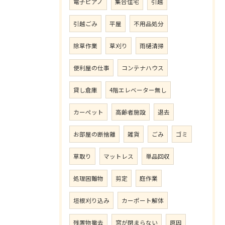
電子ピアノ
集合住宅
引越
引越ごみ
平屋
不用品処分
除草作業
草刈り
雨樋清掃
便利屋の仕事
コンテナハウス
貸し倉庫
4階エレベーター無し
カーペット
高齢者施設
退去
お部屋の断捨離
雑貨
ごみ
ゴミ
草取り
マットレス
単品回収
処理困難物
剪定
庭作業
垣根刈り込み
カーポート解体
残置物撤去
窓が閉まらない
原因