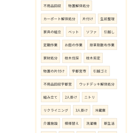
不用品回収
物置解体処分
カーポート解体処分
片付け
生前整理
家具の組立
ベット
ソファ
引越し
定期作業
お庭の作業
除草剤散布作業
家財処分
枝木伐採
枝木剪定
物置の片付け
宇都宮市
引越ゴミ
不用品回収宇都宮
ウッドデッキ解体処分
組み立て
2人掛け
ニトリ
リクライニング
3人掛け
冷蔵庫
介護施設
模様替え
洗濯機
新生活