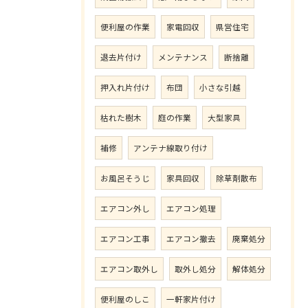
便利屋の作業
家電回収
県営住宅
退去片付け
メンテナンス
断捨離
押入れ片付け
布団
小さな引越
枯れた樹木
庭の作業
大型家具
補修
アンテナ線取り付け
お風呂そうじ
家具回収
除草剤散布
エアコン外し
エアコン処理
エアコン工事
エアコン撤去
廃棄処分
エアコン取外し
取外し処分
解体処分
便利屋のしこ
一軒家片付け