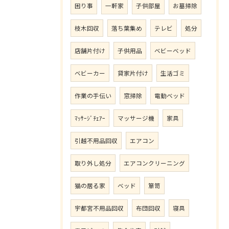
困り事
一軒家
子供部屋
お墓掃除
枝木回収
落ち葉集め
テレビ
処分
店舗片付け
子供用品
ベビーベッド
ベビーカー
貸家片付け
生活ゴミ
作業の手伝い
窓掃除
電動ベッド
ﾏｯｻｰｼﾞﾁｪｱｰ
マッサージ機
家具
引越不用品回収
エアコン
取り外し処分
エアコンクリーニング
猫の居る家
ベッド
箪笥
宇都宮不用品回収
布団回収
寝具