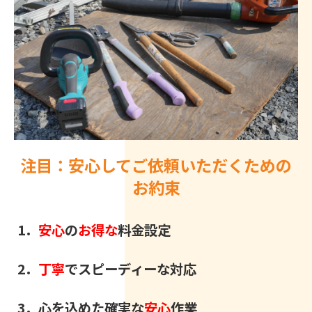
注目：安心してご依頼いただくための
お約束
1．
安心
の
お得な
料金設定
2．
丁寧
でスピーディーな対応
3．心を込めた確実な
安心
作業