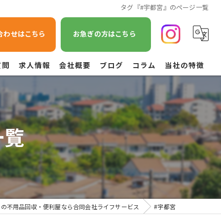
タグ『#宇都宮』のページ一覧
合わせはこちら
お急ぎの方はこちら
質問
求人情報
会社概要
ブログ
コラム
当社の特徴
遺品整理
不用品回収
一覧
草刈り
引越し
空き家管理
宮の不用品回収・便利屋なら合同会社ライフサービス
#宇都宮