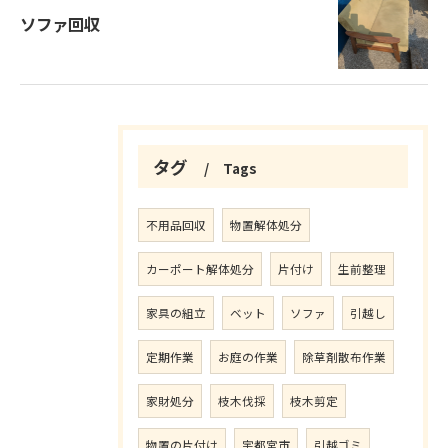
ソファ回収
タグ
Tags
不用品回収
物置解体処分
カーポート解体処分
片付け
生前整理
家具の組立
ベット
ソファ
引越し
定期作業
お庭の作業
除草剤散布作業
家財処分
枝木伐採
枝木剪定
物置の片付け
宇都宮市
引越ゴミ