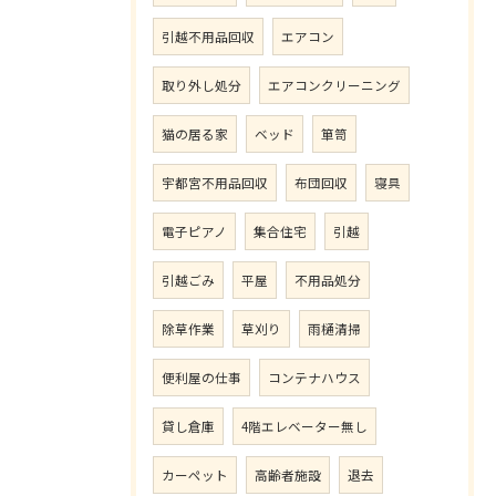
引越不用品回収
エアコン
取り外し処分
エアコンクリーニング
猫の居る家
ベッド
箪笥
宇都宮不用品回収
布団回収
寝具
電子ピアノ
集合住宅
引越
引越ごみ
平屋
不用品処分
除草作業
草刈り
雨樋清掃
便利屋の仕事
コンテナハウス
貸し倉庫
4階エレベーター無し
カーペット
高齢者施設
退去