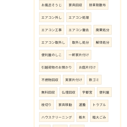
お風呂そうじ
家具回収
除草剤散布
エアコン外し
エアコン処理
エアコン工事
エアコン撤去
廃棄処分
エアコン取外し
取外し処分
解体処分
便利屋のしこ
一軒家片付け
引越荷物のお預かり
お庭片付け
不燃物回収
実家片付け
鉄ゴミ
無料回収
仏壇回収
宇都宮
便利屋
枝切り
家具移動
運搬
トラブル
ハウスクリーニング
栃木
粗大ごみ