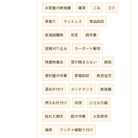
お部屋の断捨離
雑貨
ごみ
ゴミ
草取り
マットレス
単品回収
処理困難物
剪定
庭作業
垣根刈り込み
カーポート解体
残置物撤去
窓が閉まらない
原因
便利屋の作業
家電回収
県営住宅
退去片付け
メンテナンス
断捨離
押入れ片付け
布団
小さな引越
枯れた樹木
庭の作業
大型家具
補修
アンテナ線取り付け