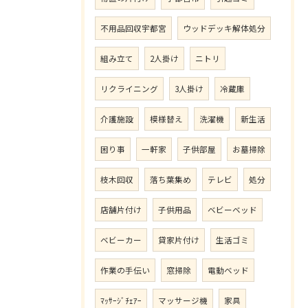
不用品回収宇都宮
ウッドデッキ解体処分
組み立て
2人掛け
ニトリ
リクライニング
3人掛け
冷蔵庫
介護施設
模様替え
洗濯機
新生活
困り事
一軒家
子供部屋
お墓掃除
枝木回収
落ち葉集め
テレビ
処分
店舗片付け
子供用品
ベビーベッド
ベビーカー
貸家片付け
生活ゴミ
作業の手伝い
窓掃除
電動ベッド
ﾏｯｻｰｼﾞﾁｪｱｰ
マッサージ機
家具