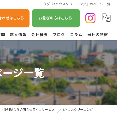
タグ『#ハウスクリーニング』のページ一覧
合わせはこちら
お急ぎの方はこちら
質問
求人情報
会社概要
ブログ
コラム
当社の特徴
遺品整理
不用品回収
ページ一覧
草刈り
引越し
空き家管理
収・便利屋なら合同会社ライフサービス
#ハウスクリーニング