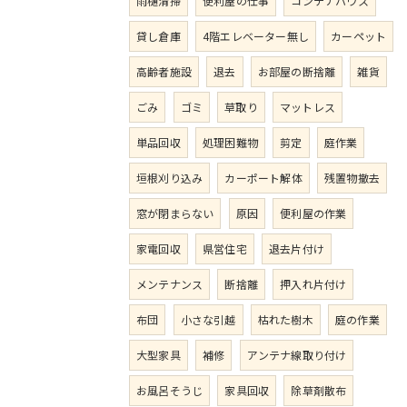
雨樋清掃
便利屋の仕事
コンテナハウス
貸し倉庫
4階エレベーター無し
カーペット
高齢者施設
退去
お部屋の断捨離
雑貨
ごみ
ゴミ
草取り
マットレス
単品回収
処理困難物
剪定
庭作業
垣根刈り込み
カーポート解体
残置物撤去
窓が閉まらない
原因
便利屋の作業
家電回収
県営住宅
退去片付け
メンテナンス
断捨離
押入れ片付け
布団
小さな引越
枯れた樹木
庭の作業
大型家具
補修
アンテナ線取り付け
お風呂そうじ
家具回収
除草剤散布