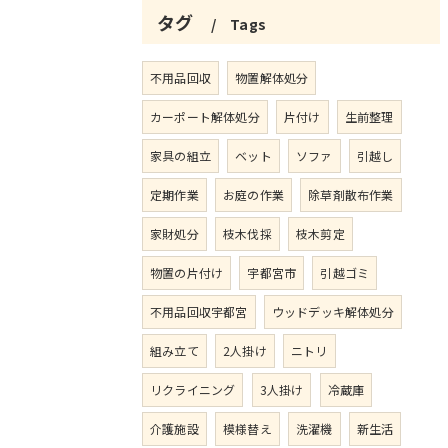
タグ
Tags
不用品回収
物置解体処分
カーポート解体処分
片付け
生前整理
家具の組立
ベット
ソファ
引越し
定期作業
お庭の作業
除草剤散布作業
家財処分
枝木伐採
枝木剪定
物置の片付け
宇都宮市
引越ゴミ
不用品回収宇都宮
ウッドデッキ解体処分
組み立て
2人掛け
ニトリ
リクライニング
3人掛け
冷蔵庫
介護施設
模様替え
洗濯機
新生活