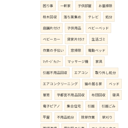
困り事
一軒家
子供部屋
お墓掃除
枝木回収
落ち葉集め
テレビ
処分
店舗片付け
子供用品
ベビーベッド
ベビーカー
貸家片付け
生活ゴミ
作業の手伝い
窓掃除
電動ベッド
ﾏｯｻｰｼﾞﾁｪｱｰ
マッサージ機
家具
引越不用品回収
エアコン
取り外し処分
エアコンクリーニング
猫の居る家
ベッド
箪笥
宇都宮不用品回収
布団回収
寝具
電子ピアノ
集合住宅
引越
引越ごみ
平屋
不用品処分
除草作業
草刈り