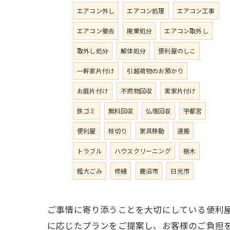
エアコン外し
エアコン処理
エアコン工事
エアコン撤去
廃棄処分
エアコン取外し
取外し処分
解体処分
便利屋のしこ
一軒家片付け
引越荷物のお預かり
お庭片付け
不燃物回収
実家片付け
鉄ゴミ
無料回収
仏壇回収
宇都宮
便利屋
枝切り
家具移動
運搬
トラブル
ハウスクリーニング
栃木
粗大ごみ
修繕
鹿沼市
日光市
ご事情に寄り添うことを大切にしている便利
に応じたプランをご提案し、お客様のご負担