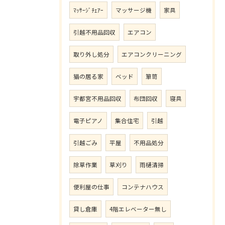
ﾏｯｻｰｼﾞﾁｪｱｰ
マッサージ機
家具
引越不用品回収
エアコン
取り外し処分
エアコンクリーニング
猫の居る家
ベッド
箪笥
宇都宮不用品回収
布団回収
寝具
電子ピアノ
集合住宅
引越
引越ごみ
平屋
不用品処分
除草作業
草刈り
雨樋清掃
便利屋の仕事
コンテナハウス
貸し倉庫
4階エレベーター無し