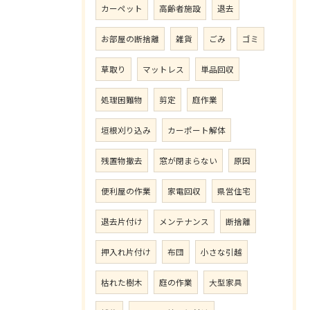
カーペット
高齢者施設
退去
お部屋の断捨離
雑貨
ごみ
ゴミ
草取り
マットレス
単品回収
処理困難物
剪定
庭作業
垣根刈り込み
カーポート解体
残置物撤去
窓が閉まらない
原因
便利屋の作業
家電回収
県営住宅
退去片付け
メンテナンス
断捨離
押入れ片付け
布団
小さな引越
枯れた樹木
庭の作業
大型家具