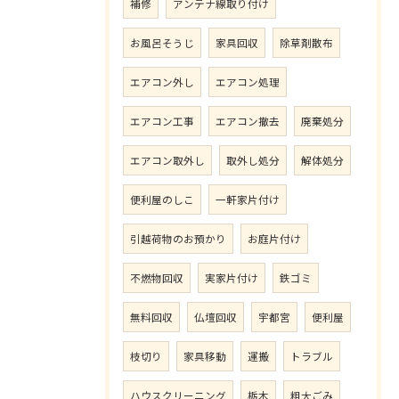
補修
アンテナ線取り付け
お風呂そうじ
家具回収
除草剤散布
エアコン外し
エアコン処理
エアコン工事
エアコン撤去
廃棄処分
エアコン取外し
取外し処分
解体処分
便利屋のしこ
一軒家片付け
引越荷物のお預かり
お庭片付け
不燃物回収
実家片付け
鉄ゴミ
無料回収
仏壇回収
宇都宮
便利屋
枝切り
家具移動
運搬
トラブル
ハウスクリーニング
栃木
粗大ごみ