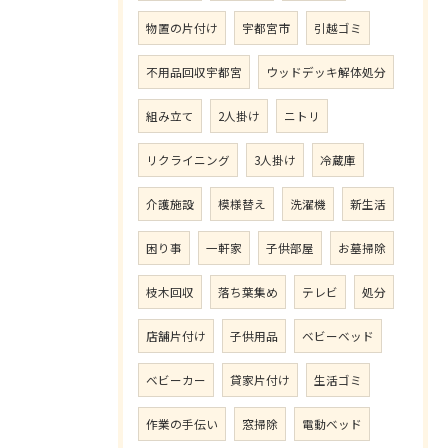
物置の片付け
宇都宮市
引越ゴミ
不用品回収宇都宮
ウッドデッキ解体処分
組み立て
2人掛け
ニトリ
リクライニング
3人掛け
冷蔵庫
介護施設
模様替え
洗濯機
新生活
困り事
一軒家
子供部屋
お墓掃除
枝木回収
落ち葉集め
テレビ
処分
店舗片付け
子供用品
ベビーベッド
ベビーカー
貸家片付け
生活ゴミ
作業の手伝い
窓掃除
電動ベッド