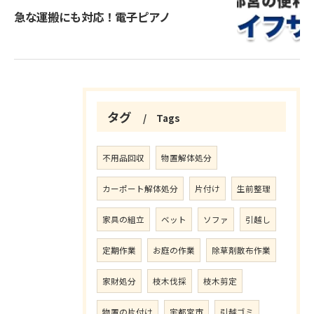
急な運搬にも対応！電子ピアノ
タグ
Tags
不用品回収
物置解体処分
カーポート解体処分
片付け
生前整理
家具の組立
ベット
ソファ
引越し
定期作業
お庭の作業
除草剤散布作業
家財処分
枝木伐採
枝木剪定
物置の片付け
宇都宮市
引越ゴミ