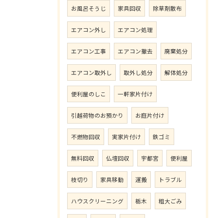
お風呂そうじ
家具回収
除草剤散布
エアコン外し
エアコン処理
エアコン工事
エアコン撤去
廃棄処分
エアコン取外し
取外し処分
解体処分
便利屋のしこ
一軒家片付け
引越荷物のお預かり
お庭片付け
不燃物回収
実家片付け
鉄ゴミ
無料回収
仏壇回収
宇都宮
便利屋
枝切り
家具移動
運搬
トラブル
ハウスクリーニング
栃木
粗大ごみ