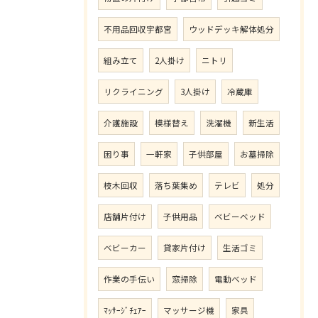
不用品回収宇都宮
ウッドデッキ解体処分
組み立て
2人掛け
ニトリ
リクライニング
3人掛け
冷蔵庫
介護施設
模様替え
洗濯機
新生活
困り事
一軒家
子供部屋
お墓掃除
枝木回収
落ち葉集め
テレビ
処分
店舗片付け
子供用品
ベビーベッド
ベビーカー
貸家片付け
生活ゴミ
作業の手伝い
窓掃除
電動ベッド
ﾏｯｻｰｼﾞﾁｪｱｰ
マッサージ機
家具