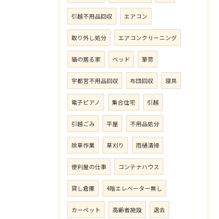
引越不用品回収
エアコン
取り外し処分
エアコンクリーニング
猫の居る家
ベッド
箪笥
宇都宮不用品回収
布団回収
寝具
電子ピアノ
集合住宅
引越
引越ごみ
平屋
不用品処分
除草作業
草刈り
雨樋清掃
便利屋の仕事
コンテナハウス
貸し倉庫
4階エレベーター無し
カーペット
高齢者施設
退去