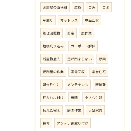
お部屋の断捨離
雑貨
ごみ
ゴミ
草取り
マットレス
単品回収
処理困難物
剪定
庭作業
垣根刈り込み
カーポート解体
残置物撤去
窓が閉まらない
原因
便利屋の作業
家電回収
県営住宅
退去片付け
メンテナンス
断捨離
押入れ片付け
布団
小さな引越
枯れた樹木
庭の作業
大型家具
補修
アンテナ線取り付け