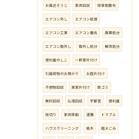
お風呂そうじ
家具回収
除草剤散布
エアコン外し
エアコン処理
エアコン工事
エアコン撤去
廃棄処分
エアコン取外し
取外し処分
解体処分
便利屋のしこ
一軒家片付け
引越荷物のお預かり
お庭片付け
不燃物回収
実家片付け
鉄ゴミ
無料回収
仏壇回収
宇都宮
便利屋
枝切り
家具移動
運搬
トラブル
ハウスクリーニング
栃木
粗大ごみ