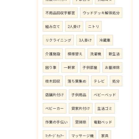
不用品回収宇都宮
ウッドデッキ解体処分
組み立て
2人掛け
ニトリ
リクライニング
3人掛け
冷蔵庫
介護施設
模様替え
洗濯機
新生活
困り事
一軒家
子供部屋
お墓掃除
枝木回収
落ち葉集め
テレビ
処分
店舗片付け
子供用品
ベビーベッド
ベビーカー
貸家片付け
生活ゴミ
作業の手伝い
窓掃除
電動ベッド
ﾏｯｻｰｼﾞﾁｪｱｰ
マッサージ機
家具