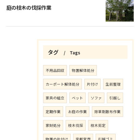
庭の枝木の伐採作業
タグ
Tags
不用品回収
物置解体処分
カーポート解体処分
片付け
生前整理
家具の組立
ベット
ソファ
引越し
定期作業
お庭の作業
除草剤散布作業
家財処分
枝木伐採
枝木剪定
物置の片付け
宇都宮市
引越ゴミ