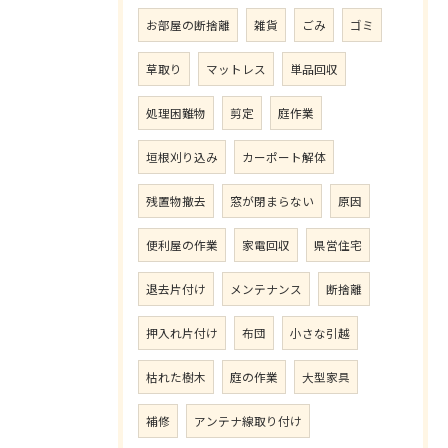
お部屋の断捨離
雑貨
ごみ
ゴミ
草取り
マットレス
単品回収
処理困難物
剪定
庭作業
垣根刈り込み
カーポート解体
残置物撤去
窓が閉まらない
原因
便利屋の作業
家電回収
県営住宅
退去片付け
メンテナンス
断捨離
押入れ片付け
布団
小さな引越
枯れた樹木
庭の作業
大型家具
補修
アンテナ線取り付け