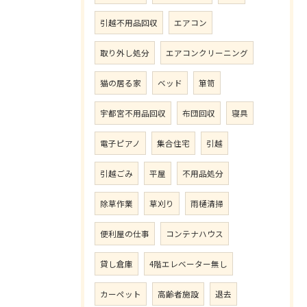
引越不用品回収
エアコン
取り外し処分
エアコンクリーニング
猫の居る家
ベッド
箪笥
宇都宮不用品回収
布団回収
寝具
電子ピアノ
集合住宅
引越
引越ごみ
平屋
不用品処分
除草作業
草刈り
雨樋清掃
便利屋の仕事
コンテナハウス
貸し倉庫
4階エレベーター無し
カーペット
高齢者施設
退去