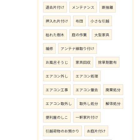
退去片付け
メンテナンス
断捨離
押入れ片付け
布団
小さな引越
枯れた樹木
庭の作業
大型家具
補修
アンテナ線取り付け
お風呂そうじ
家具回収
除草剤散布
エアコン外し
エアコン処理
エアコン工事
エアコン撤去
廃棄処分
エアコン取外し
取外し処分
解体処分
便利屋のしこ
一軒家片付け
引越荷物のお預かり
お庭片付け