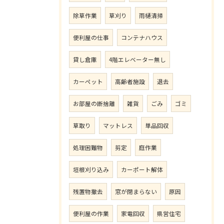
除草作業
草刈り
雨樋清掃
便利屋の仕事
コンテナハウス
貸し倉庫
4階エレベーター無し
カーペット
高齢者施設
退去
お部屋の断捨離
雑貨
ごみ
ゴミ
草取り
マットレス
単品回収
処理困難物
剪定
庭作業
垣根刈り込み
カーポート解体
残置物撤去
窓が閉まらない
原因
便利屋の作業
家電回収
県営住宅