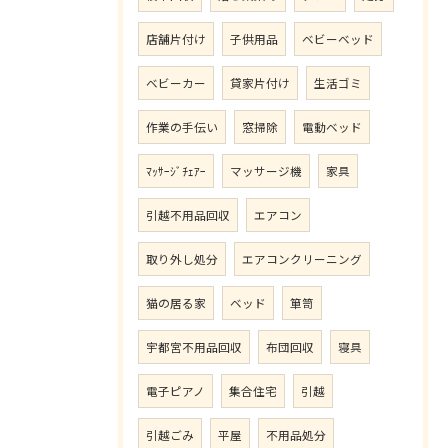
店舗片付け
子供用品
ベビーベッド
ベビーカー
貸家片付け
生活ゴミ
作業の手伝い
窓掃除
電動ベッド
ﾏｯｻｰｼﾞﾁｪｱｰ
マッサージ機
家具
引越不用品回収
エアコン
取り外し処分
エアコンクリーニング
猫の居る家
ベッド
箪笥
宇都宮不用品回収
布団回収
寝具
電子ピアノ
集合住宅
引越
引越ごみ
平屋
不用品処分