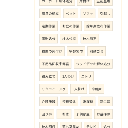
カーポート解体処分
片付け
生前整理
家具の組立
ベット
ソファ
引越し
定期作業
お庭の作業
除草剤散布作業
家財処分
枝木伐採
枝木剪定
物置の片付け
宇都宮市
引越ゴミ
不用品回収宇都宮
ウッドデッキ解体処分
組み立て
2人掛け
ニトリ
リクライニング
3人掛け
冷蔵庫
介護施設
模様替え
洗濯機
新生活
困り事
一軒家
子供部屋
お墓掃除
枝木回収
落ち葉集め
テレビ
処分