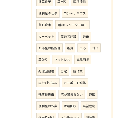
除草作業
草刈り
雨樋清掃
便利屋の仕事
コンテナハウス
貸し倉庫
4階エレベーター無し
カーペット
高齢者施設
退去
お部屋の断捨離
雑貨
ごみ
ゴミ
草取り
マットレス
単品回収
処理困難物
剪定
庭作業
垣根刈り込み
カーポート解体
残置物撤去
窓が閉まらない
原因
便利屋の作業
家電回収
県営住宅
退去片付け
メンテナンス
断捨離