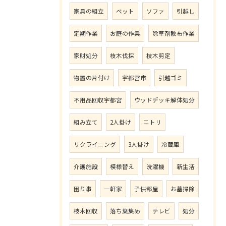
家具の組立
ベット
ソファ
引越し
定期作業
お庭の作業
除草剤散布作業
家財処分
枝木伐採
枝木剪定
物置の片付け
宇都宮市
引越ゴミ
不用品回収宇都宮
ウッドデッキ解体処分
組み立て
2人掛け
ニトリ
リクライニング
3人掛け
冷蔵庫
介護施設
模様替え
洗濯機
新生活
困り事
一軒家
子供部屋
お墓掃除
枝木回収
落ち葉集め
テレビ
処分