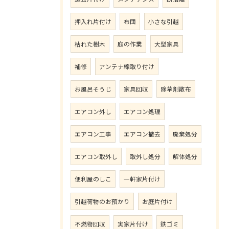
押入れ片付け
布団
小さな引越
枯れた樹木
庭の作業
大型家具
補修
アンテナ線取り付け
お風呂そうじ
家具回収
除草剤散布
エアコン外し
エアコン処理
エアコン工事
エアコン撤去
廃棄処分
エアコン取外し
取外し処分
解体処分
便利屋のしこ
一軒家片付け
引越荷物のお預かり
お庭片付け
不燃物回収
実家片付け
鉄ゴミ