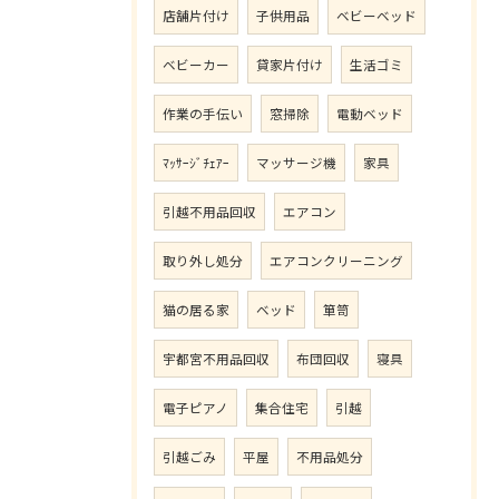
店舗片付け
子供用品
ベビーベッド
ベビーカー
貸家片付け
生活ゴミ
作業の手伝い
窓掃除
電動ベッド
ﾏｯｻｰｼﾞﾁｪｱｰ
マッサージ機
家具
引越不用品回収
エアコン
取り外し処分
エアコンクリーニング
猫の居る家
ベッド
箪笥
宇都宮不用品回収
布団回収
寝具
電子ピアノ
集合住宅
引越
引越ごみ
平屋
不用品処分