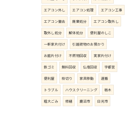
エアコン外し
エアコン処理
エアコン工事
エアコン撤去
廃棄処分
エアコン取外し
取外し処分
解体処分
便利屋のしこ
一軒家片付け
引越荷物のお預かり
お庭片付け
不燃物回収
実家片付け
鉄ゴミ
無料回収
仏壇回収
宇都宮
便利屋
枝切り
家具移動
運搬
トラブル
ハウスクリーニング
栃木
粗大ごみ
修繕
鹿沼市
日光市