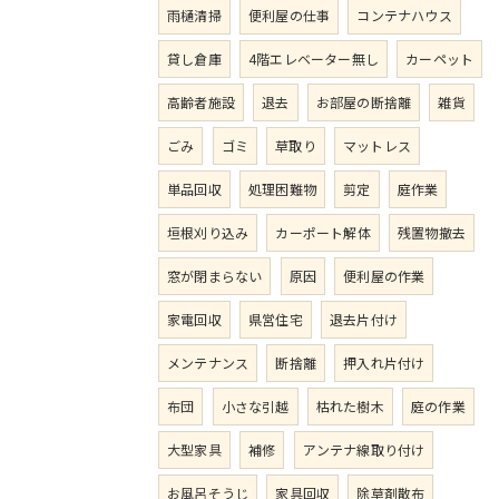
雨樋清掃
便利屋の仕事
コンテナハウス
貸し倉庫
4階エレベーター無し
カーペット
高齢者施設
退去
お部屋の断捨離
雑貨
ごみ
ゴミ
草取り
マットレス
単品回収
処理困難物
剪定
庭作業
垣根刈り込み
カーポート解体
残置物撤去
窓が閉まらない
原因
便利屋の作業
家電回収
県営住宅
退去片付け
メンテナンス
断捨離
押入れ片付け
布団
小さな引越
枯れた樹木
庭の作業
大型家具
補修
アンテナ線取り付け
お風呂そうじ
家具回収
除草剤散布