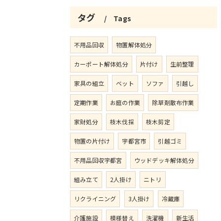
タグ
Tags
不用品回収
物置解体処分
カーポート解体処分
片付け
生前整理
家具の組立
ベット
ソファ
引越し
定期作業
お庭の作業
除草剤散布作業
家財処分
枝木伐採
枝木剪定
物置の片付け
宇都宮市
引越ゴミ
不用品回収宇都宮
ウッドデッキ解体処分
組み立て
2人掛け
ニトリ
リクライニング
3人掛け
冷蔵庫
介護施設
模様替え
洗濯機
新生活