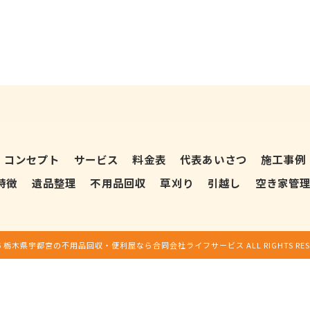
コンセプト
サービス
料金表
代表あいさつ
施工事例
特徴
遺品整理
不用品回収
草刈り
引越し
空き家管
26 栃木県宇都宮の不用品回収・便利屋なら合同会社ライフサービス ALL RIGHTS RESE