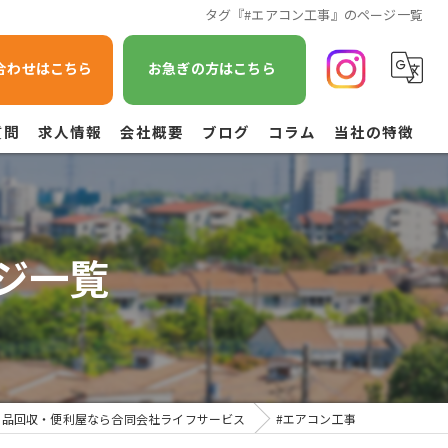
タグ『#エアコン工事』のページ一覧
合わせはこちら
お急ぎの方はこちら
質問
求人情報
会社概要
ブログ
コラム
当社の特徴
遺品整理
不用品回収
ジ一覧
草刈り
引越し
空き家管理
用品回収・便利屋なら合同会社ライフサービス
#エアコン工事