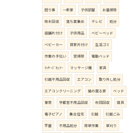
困り事
一軒家
子供部屋
お墓掃除
枝木回収
落ち葉集め
テレビ
処分
店舗片付け
子供用品
ベビーベッド
ベビーカー
貸家片付け
生活ゴミ
作業の手伝い
窓掃除
電動ベッド
ﾏｯｻｰｼﾞﾁｪｱｰ
マッサージ機
家具
引越不用品回収
エアコン
取り外し処分
エアコンクリーニング
猫の居る家
ベッド
箪笥
宇都宮不用品回収
布団回収
寝具
電子ピアノ
集合住宅
引越
引越ごみ
平屋
不用品処分
除草作業
草刈り