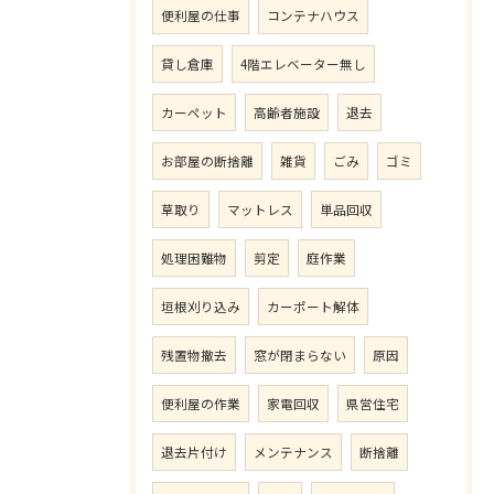
便利屋の仕事
コンテナハウス
貸し倉庫
4階エレベーター無し
カーペット
高齢者施設
退去
お部屋の断捨離
雑貨
ごみ
ゴミ
草取り
マットレス
単品回収
処理困難物
剪定
庭作業
垣根刈り込み
カーポート解体
残置物撤去
窓が閉まらない
原因
便利屋の作業
家電回収
県営住宅
退去片付け
メンテナンス
断捨離