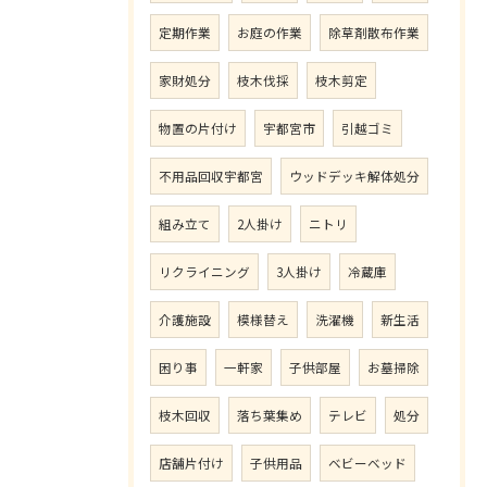
定期作業
お庭の作業
除草剤散布作業
家財処分
枝木伐採
枝木剪定
物置の片付け
宇都宮市
引越ゴミ
不用品回収宇都宮
ウッドデッキ解体処分
組み立て
2人掛け
ニトリ
リクライニング
3人掛け
冷蔵庫
介護施設
模様替え
洗濯機
新生活
困り事
一軒家
子供部屋
お墓掃除
枝木回収
落ち葉集め
テレビ
処分
店舗片付け
子供用品
ベビーベッド