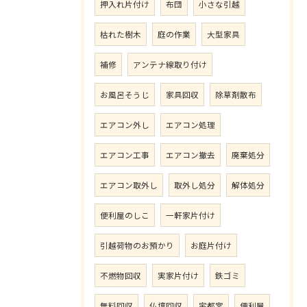
押入れ片付け
布団
小さな引越
枯れた樹木
庭の作業
大型家具
補修
アンテナ線取り付け
お風呂そうじ
家具回収
除草剤散布
エアコン外し
エアコン処理
エアコン工事
エアコン撤去
廃棄処分
エアコン取外し
取外し処分
解体処分
便利屋のしこ
一軒家片付け
引越荷物のお預かり
お庭片付け
不燃物回収
実家片付け
鉄ゴミ
無料回収
仏壇回収
宇都宮
便利屋