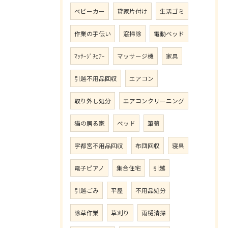
ベビーカー
貸家片付け
生活ゴミ
作業の手伝い
窓掃除
電動ベッド
ﾏｯｻｰｼﾞﾁｪｱｰ
マッサージ機
家具
引越不用品回収
エアコン
取り外し処分
エアコンクリーニング
猫の居る家
ベッド
箪笥
宇都宮不用品回収
布団回収
寝具
電子ピアノ
集合住宅
引越
引越ごみ
平屋
不用品処分
除草作業
草刈り
雨樋清掃