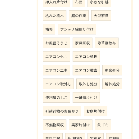
押入れ片付け
布団
小さな引越
枯れた樹木
庭の作業
大型家具
補修
アンテナ線取り付け
お風呂そうじ
家具回収
除草剤散布
エアコン外し
エアコン処理
エアコン工事
エアコン撤去
廃棄処分
エアコン取外し
取外し処分
解体処分
便利屋のしこ
一軒家片付け
引越荷物のお預かり
お庭片付け
不燃物回収
実家片付け
鉄ゴミ
無料回収
仏壇回収
宇都宮
便利屋