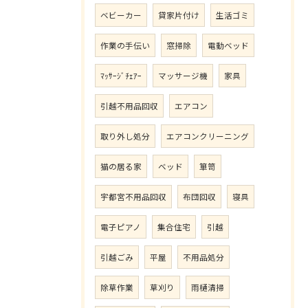
ベビーカー
貸家片付け
生活ゴミ
作業の手伝い
窓掃除
電動ベッド
ﾏｯｻｰｼﾞﾁｪｱｰ
マッサージ機
家具
引越不用品回収
エアコン
取り外し処分
エアコンクリーニング
猫の居る家
ベッド
箪笥
宇都宮不用品回収
布団回収
寝具
電子ピアノ
集合住宅
引越
引越ごみ
平屋
不用品処分
除草作業
草刈り
雨樋清掃