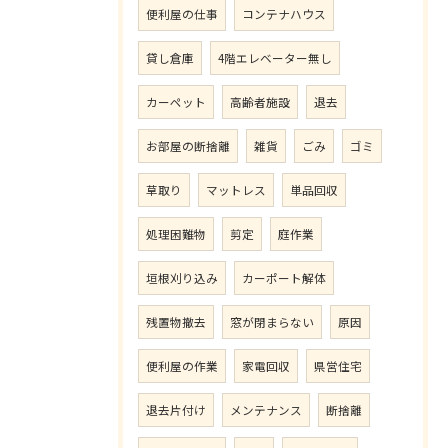
便利屋の仕事
コンテナハウス
貸し倉庫
4階エレベーター無し
カーペット
高齢者施設
退去
お部屋の断捨離
雑貨
ごみ
ゴミ
草取り
マットレス
単品回収
処理困難物
剪定
庭作業
垣根刈り込み
カーポート解体
残置物撤去
窓が閉まらない
原因
便利屋の作業
家電回収
県営住宅
退去片付け
メンテナンス
断捨離