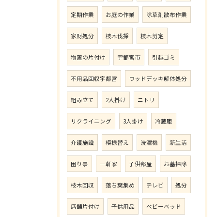
定期作業
お庭の作業
除草剤散布作業
家財処分
枝木伐採
枝木剪定
物置の片付け
宇都宮市
引越ゴミ
不用品回収宇都宮
ウッドデッキ解体処分
組み立て
2人掛け
ニトリ
リクライニング
3人掛け
冷蔵庫
介護施設
模様替え
洗濯機
新生活
困り事
一軒家
子供部屋
お墓掃除
枝木回収
落ち葉集め
テレビ
処分
店舗片付け
子供用品
ベビーベッド