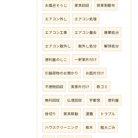
お風呂そうじ
家具回収
除草剤散布
エアコン外し
エアコン処理
エアコン工事
エアコン撤去
廃棄処分
エアコン取外し
取外し処分
解体処分
便利屋のしこ
一軒家片付け
引越荷物のお預かり
お庭片付け
不燃物回収
実家片付け
鉄ゴミ
無料回収
仏壇回収
宇都宮
便利屋
枝切り
家具移動
運搬
トラブル
ハウスクリーニング
栃木
粗大ごみ