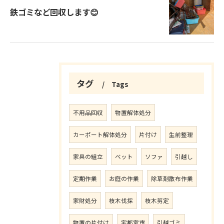
鉄ゴミなど回収します😊
タグ
Tags
不用品回収
物置解体処分
カーポート解体処分
片付け
生前整理
家具の組立
ベット
ソファ
引越し
定期作業
お庭の作業
除草剤散布作業
家財処分
枝木伐採
枝木剪定
物置の片付け
宇都宮市
引越ゴミ