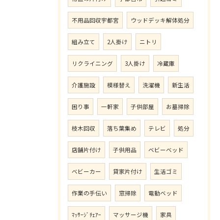
不用品回収宇都宮
ウッドデッキ解体処分
組み立て
2人掛け
ニトリ
リクライニング
3人掛け
冷蔵庫
介護施設
模様替え
洗濯機
新生活
困り事
一軒家
子供部屋
お墓掃除
枝木回収
落ち葉集め
テレビ
処分
店舗片付け
子供用品
ベビーベッド
ベビーカー
貸家片付け
生活ゴミ
作業の手伝い
窓掃除
電動ベッド
ﾏｯｻｰｼﾞﾁｪｱｰ
マッサージ機
家具