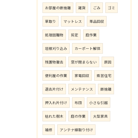
お部屋の断捨離
雑貨
ごみ
ゴミ
草取り
マットレス
単品回収
処理困難物
剪定
庭作業
垣根刈り込み
カーポート解体
残置物撤去
窓が閉まらない
原因
便利屋の作業
家電回収
県営住宅
退去片付け
メンテナンス
断捨離
押入れ片付け
布団
小さな引越
枯れた樹木
庭の作業
大型家具
補修
アンテナ線取り付け