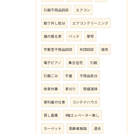
引越不用品回収
エアコン
取り外し処分
エアコンクリーニング
猫の居る家
ベッド
箪笥
宇都宮不用品回収
布団回収
寝具
電子ピアノ
集合住宅
引越
引越ごみ
平屋
不用品処分
除草作業
草刈り
雨樋清掃
便利屋の仕事
コンテナハウス
貸し倉庫
4階エレベーター無し
カーペット
高齢者施設
退去