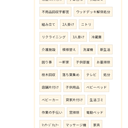
不用品回収宇都宮
ウッドデッキ解体処分
組み立て
2人掛け
ニトリ
リクライニング
3人掛け
冷蔵庫
介護施設
模様替え
洗濯機
新生活
困り事
一軒家
子供部屋
お墓掃除
枝木回収
落ち葉集め
テレビ
処分
店舗片付け
子供用品
ベビーベッド
ベビーカー
貸家片付け
生活ゴミ
作業の手伝い
窓掃除
電動ベッド
ﾏｯｻｰｼﾞﾁｪｱｰ
マッサージ機
家具