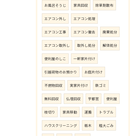
お風呂そうじ
家具回収
除草剤散布
エアコン外し
エアコン処理
エアコン工事
エアコン撤去
廃棄処分
エアコン取外し
取外し処分
解体処分
便利屋のしこ
一軒家片付け
引越荷物のお預かり
お庭片付け
不燃物回収
実家片付け
鉄ゴミ
無料回収
仏壇回収
宇都宮
便利屋
枝切り
家具移動
運搬
トラブル
ハウスクリーニング
栃木
粗大ごみ