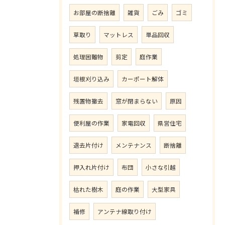
お部屋の断捨離
雑貨
ごみ
ゴミ
草取り
マットレス
単品回収
処理困難物
剪定
庭作業
垣根刈り込み
カーポート解体
残置物撤去
窓が閉まらない
原因
便利屋の作業
家電回収
県営住宅
退去片付け
メンテナンス
断捨離
押入れ片付け
布団
小さな引越
枯れた樹木
庭の作業
大型家具
補修
アンテナ線取り付け