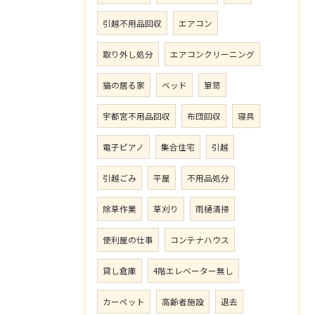
引越不用品回収
エアコン
取り外し処分
エアコンクリーニング
猫の居る家
ベッド
箪笥
宇都宮不用品回収
布団回収
寝具
電子ピアノ
集合住宅
引越
引越ごみ
平屋
不用品処分
除草作業
草刈り
雨樋清掃
便利屋の仕事
コンテナハウス
貸し倉庫
4階エレベーター無し
カーペット
高齢者施設
退去