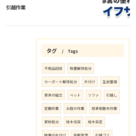
引越作業
タグ
Tags
不用品回収
物置解体処分
カーポート解体処分
片付け
生前整理
家具の組立
ベット
ソファ
引越し
定期作業
お庭の作業
除草剤散布作業
家財処分
枝木伐採
枝木剪定
物置の片付け
宇都宮市
引越ゴミ