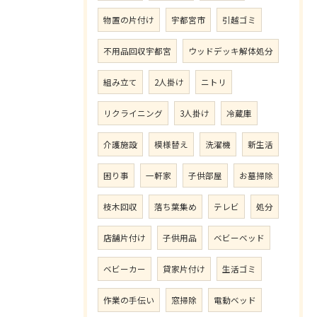
物置の片付け
宇都宮市
引越ゴミ
不用品回収宇都宮
ウッドデッキ解体処分
組み立て
2人掛け
ニトリ
リクライニング
3人掛け
冷蔵庫
介護施設
模様替え
洗濯機
新生活
困り事
一軒家
子供部屋
お墓掃除
枝木回収
落ち葉集め
テレビ
処分
店舗片付け
子供用品
ベビーベッド
ベビーカー
貸家片付け
生活ゴミ
作業の手伝い
窓掃除
電動ベッド