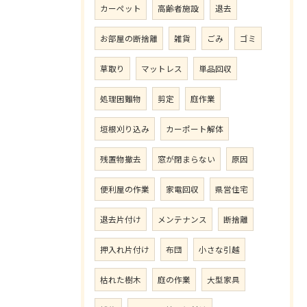
カーペット
高齢者施設
退去
お部屋の断捨離
雑貨
ごみ
ゴミ
草取り
マットレス
単品回収
処理困難物
剪定
庭作業
垣根刈り込み
カーポート解体
残置物撤去
窓が閉まらない
原因
便利屋の作業
家電回収
県営住宅
退去片付け
メンテナンス
断捨離
押入れ片付け
布団
小さな引越
枯れた樹木
庭の作業
大型家具