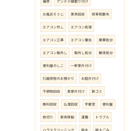
補修
アンテナ線取り付け
お風呂そうじ
家具回収
除草剤散布
エアコン外し
エアコン処理
エアコン工事
エアコン撤去
廃棄処分
エアコン取外し
取外し処分
解体処分
便利屋のしこ
一軒家片付け
引越荷物のお預かり
お庭片付け
不燃物回収
実家片付け
鉄ゴミ
無料回収
仏壇回収
宇都宮
便利屋
枝切り
家具移動
運搬
トラブル
ハウスクリーニング
栃木
粗大ごみ