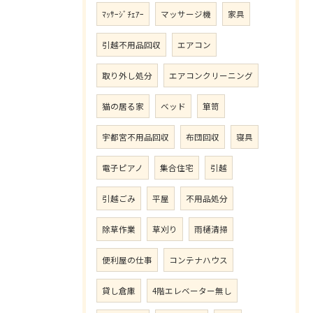
ﾏｯｻｰｼﾞﾁｪｱｰ
マッサージ機
家具
引越不用品回収
エアコン
取り外し処分
エアコンクリーニング
猫の居る家
ベッド
箪笥
宇都宮不用品回収
布団回収
寝具
電子ピアノ
集合住宅
引越
引越ごみ
平屋
不用品処分
除草作業
草刈り
雨樋清掃
便利屋の仕事
コンテナハウス
貸し倉庫
4階エレベーター無し