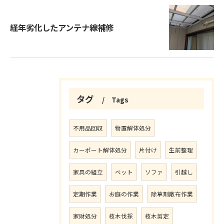
経年劣化したアンテナ線補修
タグ
Tags
不用品回収
物置解体処分
カーポート解体処分
片付け
生前整理
家具の組立
ベット
ソファ
引越し
定期作業
お庭の作業
除草剤散布作業
家財処分
枝木伐採
枝木剪定