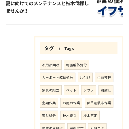
夏に向けてのメンテナンスと枝木伐採し
ませんか‼️
タグ
Tags
不用品回収
物置解体処分
カーポート解体処分
片付け
生前整理
家具の組立
ベット
ソファ
引越し
定期作業
お庭の作業
除草剤散布作業
家財処分
枝木伐採
枝木剪定
物置の片付け
宇都宮市
引越ゴミ