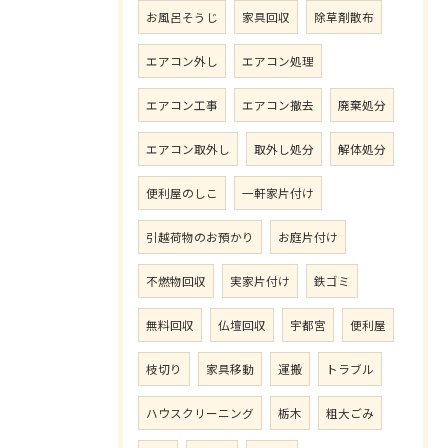
お風呂そうじ
家具回収
除草剤散布
エアコン外し
エアコン処理
エアコン工事
エアコン撤去
廃棄処分
エアコン取外し
取外し処分
解体処分
便利屋のしこ
一軒家片付け
引越荷物のお預かり
お庭片付け
不燃物回収
実家片付け
鉄ゴミ
無料回収
仏壇回収
宇都宮
便利屋
枝切り
家具移動
運搬
トラブル
ハウスクリーニング
栃木
粗大ごみ