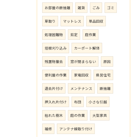
お部屋の断捨離
雑貨
ごみ
ゴミ
草取り
マットレス
単品回収
処理困難物
剪定
庭作業
垣根刈り込み
カーポート解体
残置物撤去
窓が閉まらない
原因
便利屋の作業
家電回収
県営住宅
退去片付け
メンテナンス
断捨離
押入れ片付け
布団
小さな引越
枯れた樹木
庭の作業
大型家具
補修
アンテナ線取り付け