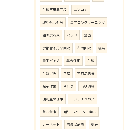
引越不用品回収
エアコン
取り外し処分
エアコンクリーニング
猫の居る家
ベッド
箪笥
宇都宮不用品回収
布団回収
寝具
電子ピアノ
集合住宅
引越
引越ごみ
平屋
不用品処分
除草作業
草刈り
雨樋清掃
便利屋の仕事
コンテナハウス
貸し倉庫
4階エレベーター無し
カーペット
高齢者施設
退去