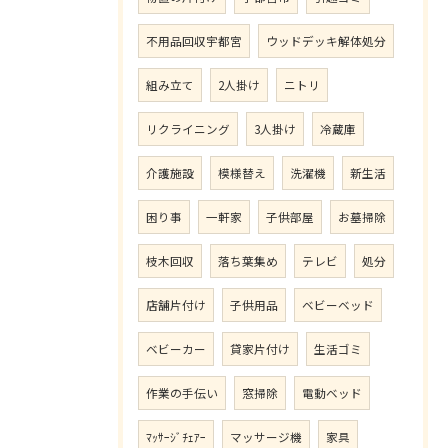
不用品回収宇都宮
ウッドデッキ解体処分
組み立て
2人掛け
ニトリ
リクライニング
3人掛け
冷蔵庫
介護施設
模様替え
洗濯機
新生活
困り事
一軒家
子供部屋
お墓掃除
枝木回収
落ち葉集め
テレビ
処分
店舗片付け
子供用品
ベビーベッド
ベビーカー
貸家片付け
生活ゴミ
作業の手伝い
窓掃除
電動ベッド
ﾏｯｻｰｼﾞﾁｪｱｰ
マッサージ機
家具