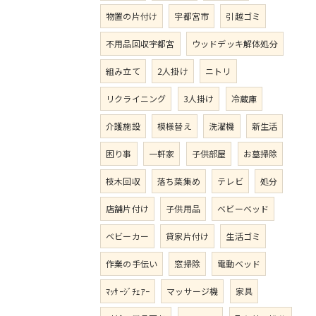
物置の片付け
宇都宮市
引越ゴミ
不用品回収宇都宮
ウッドデッキ解体処分
組み立て
2人掛け
ニトリ
リクライニング
3人掛け
冷蔵庫
介護施設
模様替え
洗濯機
新生活
困り事
一軒家
子供部屋
お墓掃除
枝木回収
落ち葉集め
テレビ
処分
店舗片付け
子供用品
ベビーベッド
ベビーカー
貸家片付け
生活ゴミ
作業の手伝い
窓掃除
電動ベッド
ﾏｯｻｰｼﾞﾁｪｱｰ
マッサージ機
家具