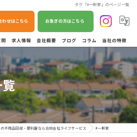
タグ『#一軒家』のページ一覧
合わせはこちら
お急ぎの方はこちら
質問
求人情報
会社概要
ブログ
コラム
当社の特徴
遺品整理
不用品回収
一覧
草刈り
引越し
空き家管理
宮の不用品回収・便利屋なら合同会社ライフサービス
#一軒家