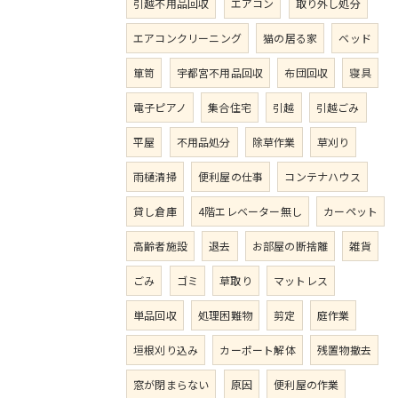
引越不用品回収
エアコン
取り外し処分
エアコンクリーニング
猫の居る家
ベッド
箪笥
宇都宮不用品回収
布団回収
寝具
電子ピアノ
集合住宅
引越
引越ごみ
平屋
不用品処分
除草作業
草刈り
雨樋清掃
便利屋の仕事
コンテナハウス
貸し倉庫
4階エレベーター無し
カーペット
高齢者施設
退去
お部屋の断捨離
雑貨
ごみ
ゴミ
草取り
マットレス
単品回収
処理困難物
剪定
庭作業
垣根刈り込み
カーポート解体
残置物撤去
窓が閉まらない
原因
便利屋の作業