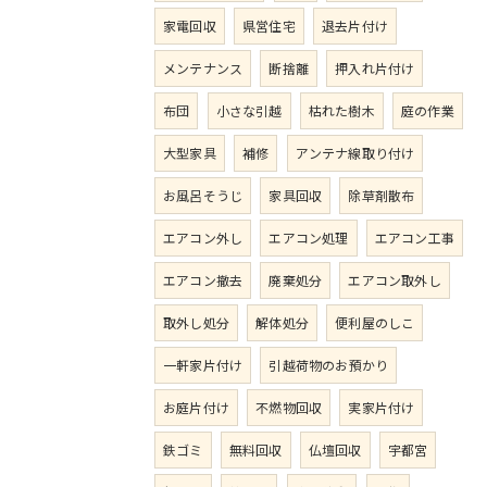
家電回収
県営住宅
退去片付け
メンテナンス
断捨離
押入れ片付け
布団
小さな引越
枯れた樹木
庭の作業
大型家具
補修
アンテナ線取り付け
お風呂そうじ
家具回収
除草剤散布
エアコン外し
エアコン処理
エアコン工事
エアコン撤去
廃棄処分
エアコン取外し
取外し処分
解体処分
便利屋のしこ
一軒家片付け
引越荷物のお預かり
お庭片付け
不燃物回収
実家片付け
鉄ゴミ
無料回収
仏壇回収
宇都宮