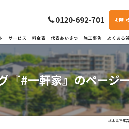
0120-692-701
お問い
ト
サービス
料金表
代表あいさつ
施工事例
よくある
グ『#一軒家』のページ
栃木県宇都