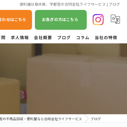
便利屋は栃木県、宇都宮の合同会社ライフサービス | ブログ
合わせはこちら
お急ぎの方はこちら
質問
求人情報
会社概要
ブログ
コラム
当社の特徴
遺品整理
不用品回収
草刈り
引越し
空き家管理
宮の不用品回収・便利屋なら合同会社ライフサービス
ブログ