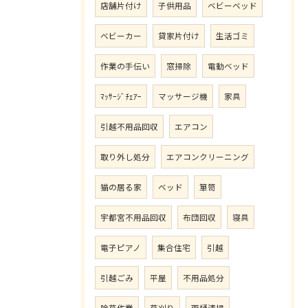
店舗片付け
子供用品
ベビーベッド
ベビーカー
貸家片付け
生活ゴミ
作業の手伝い
窓掃除
電動ベッド
ﾏｯｻｰｼﾞﾁｪｱｰ
マッサージ機
家具
引越不用品回収
エアコン
取り外し処分
エアコンクリーニング
猫の居る家
ベッド
箪笥
宇都宮不用品回収
布団回収
寝具
電子ピアノ
集合住宅
引越
引越ごみ
平屋
不用品処分