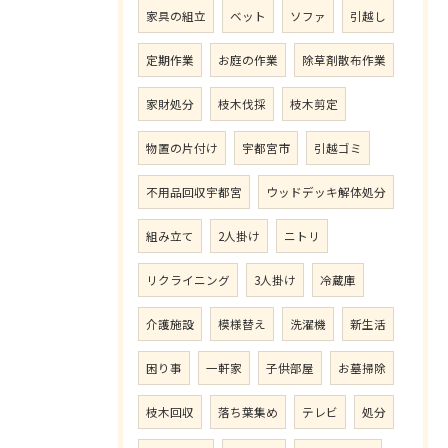
家具の組立
ベット
ソファ
引越し
定期作業
お庭の作業
除草剤散布作業
家財処分
枝木伐採
枝木剪定
物置の片付け
宇都宮市
引越ゴミ
不用品回収宇都宮
ウッドデッキ解体処分
組み立て
2人掛け
ニトリ
リクライニング
3人掛け
冷蔵庫
介護施設
模様替え
洗濯機
新生活
困り事
一軒家
子供部屋
お墓掃除
枝木回収
落ち葉集め
テレビ
処分