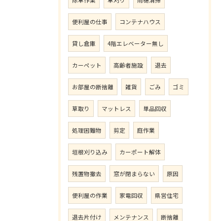
除草作業
草刈り
雨樋清掃
便利屋の仕事
コンテナハウス
貸し倉庫
4階エレベーター無し
カーペット
高齢者施設
退去
お部屋の断捨離
雑貨
ごみ
ゴミ
草取り
マットレス
単品回収
処理困難物
剪定
庭作業
垣根刈り込み
カーポート解体
残置物撤去
窓が閉まらない
原因
便利屋の作業
家電回収
県営住宅
退去片付け
メンテナンス
断捨離