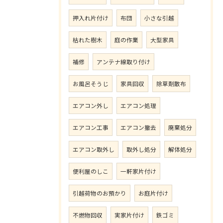
押入れ片付け
布団
小さな引越
枯れた樹木
庭の作業
大型家具
補修
アンテナ線取り付け
お風呂そうじ
家具回収
除草剤散布
エアコン外し
エアコン処理
エアコン工事
エアコン撤去
廃棄処分
エアコン取外し
取外し処分
解体処分
便利屋のしこ
一軒家片付け
引越荷物のお預かり
お庭片付け
不燃物回収
実家片付け
鉄ゴミ