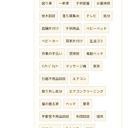
困り事
一軒家
子供部屋
お墓掃除
枝木回収
落ち葉集め
テレビ
処分
店舗片付け
子供用品
ベビーベッド
ベビーカー
貸家片付け
生活ゴミ
作業の手伝い
窓掃除
電動ベッド
ﾏｯｻｰｼﾞﾁｪｱｰ
マッサージ機
家具
引越不用品回収
エアコン
取り外し処分
エアコンクリーニング
猫の居る家
ベッド
箪笥
宇都宮不用品回収
布団回収
寝具