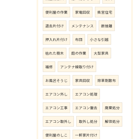
便利屋の作業
家電回収
県営住宅
退去片付け
メンテナンス
断捨離
押入れ片付け
布団
小さな引越
枯れた樹木
庭の作業
大型家具
補修
アンテナ線取り付け
お風呂そうじ
家具回収
除草剤散布
エアコン外し
エアコン処理
エアコン工事
エアコン撤去
廃棄処分
エアコン取外し
取外し処分
解体処分
便利屋のしこ
一軒家片付け