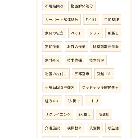
不用品回収
物置解体処分
カーポート解体処分
片付け
生前整理
家具の組立
ベット
ソファ
引越し
定期作業
お庭の作業
除草剤散布作業
家財処分
枝木伐採
枝木剪定
物置の片付け
宇都宮市
引越ゴミ
不用品回収宇都宮
ウッドデッキ解体処分
組み立て
2人掛け
ニトリ
リクライニング
3人掛け
冷蔵庫
介護施設
模様替え
洗濯機
新生活