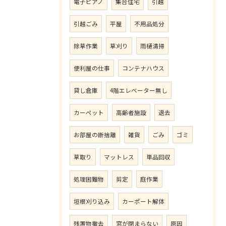
電子ピアノ
集合住宅
引越
引越ごみ
平屋
不用品処分
除草作業
草刈り
雨樋清掃
便利屋の仕事
コンテナハウス
貸し倉庫
4階エレベーター無し
カーペット
高齢者施設
退去
お部屋の断捨離
雑貨
ごみ
ゴミ
草取り
マットレス
単品回収
処理困難物
剪定
庭作業
垣根刈り込み
カーポート解体
残置物撤去
窓が閉まらない
原因