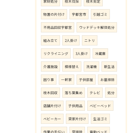
家財処分
枝木伐採
枝木剪定
物置の片付け
宇都宮市
引越ゴミ
不用品回収宇都宮
ウッドデッキ解体処分
組み立て
2人掛け
ニトリ
リクライニング
3人掛け
冷蔵庫
介護施設
模様替え
洗濯機
新生活
困り事
一軒家
子供部屋
お墓掃除
枝木回収
落ち葉集め
テレビ
処分
店舗片付け
子供用品
ベビーベッド
ベビーカー
貸家片付け
生活ゴミ
作業の手伝い
窓掃除
電動ベッド