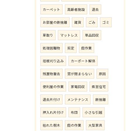
カーペット
高齢者施設
退去
お部屋の断捨離
雑貨
ごみ
ゴミ
草取り
マットレス
単品回収
処理困難物
剪定
庭作業
垣根刈り込み
カーポート解体
残置物撤去
窓が閉まらない
原因
便利屋の作業
家電回収
県営住宅
退去片付け
メンテナンス
断捨離
押入れ片付け
布団
小さな引越
枯れた樹木
庭の作業
大型家具