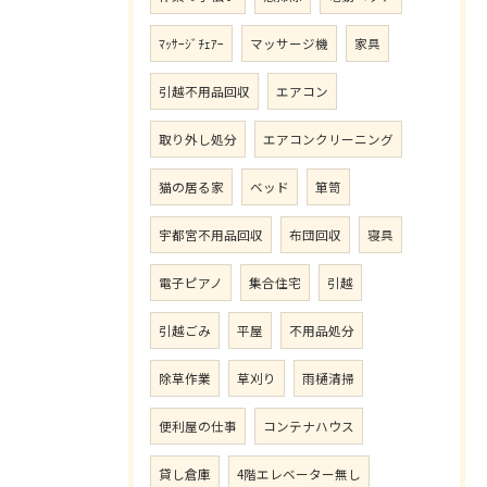
ﾏｯｻｰｼﾞﾁｪｱｰ
マッサージ機
家具
引越不用品回収
エアコン
取り外し処分
エアコンクリーニング
猫の居る家
ベッド
箪笥
宇都宮不用品回収
布団回収
寝具
電子ピアノ
集合住宅
引越
引越ごみ
平屋
不用品処分
除草作業
草刈り
雨樋清掃
便利屋の仕事
コンテナハウス
貸し倉庫
4階エレベーター無し