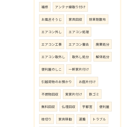
補修
アンテナ線取り付け
お風呂そうじ
家具回収
除草剤散布
エアコン外し
エアコン処理
エアコン工事
エアコン撤去
廃棄処分
エアコン取外し
取外し処分
解体処分
便利屋のしこ
一軒家片付け
引越荷物のお預かり
お庭片付け
不燃物回収
実家片付け
鉄ゴミ
無料回収
仏壇回収
宇都宮
便利屋
枝切り
家具移動
運搬
トラブル