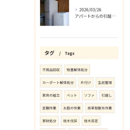
2026/03/26
アパートからの引越の不用品回収
タグ
Tags
不用品回収
物置解体処分
カーポート解体処分
片付け
生前整理
家具の組立
ベット
ソファ
引越し
定期作業
お庭の作業
除草剤散布作業
家財処分
枝木伐採
枝木剪定