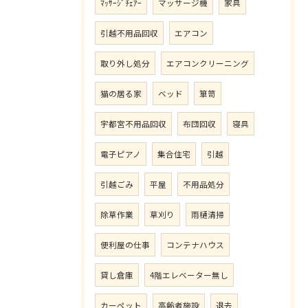
ﾏｯｻｰｼﾞﾁｪｱｰ
マッサージ機
家具
引越不用品回収
エアコン
取り外し処分
エアコンクリーニング
猫の居る家
ベッド
箪笥
宇都宮不用品回収
布団回収
寝具
電子ピアノ
集合住宅
引越
引越ごみ
平屋
不用品処分
除草作業
草刈り
雨樋清掃
便利屋の仕事
コンテナハウス
貸し倉庫
4階エレベーター無し
カーペット
高齢者施設
退去