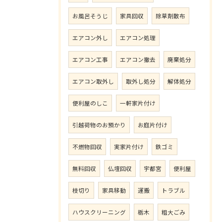
お風呂そうじ
家具回収
除草剤散布
エアコン外し
エアコン処理
エアコン工事
エアコン撤去
廃棄処分
エアコン取外し
取外し処分
解体処分
便利屋のしこ
一軒家片付け
引越荷物のお預かり
お庭片付け
不燃物回収
実家片付け
鉄ゴミ
無料回収
仏壇回収
宇都宮
便利屋
枝切り
家具移動
運搬
トラブル
ハウスクリーニング
栃木
粗大ごみ