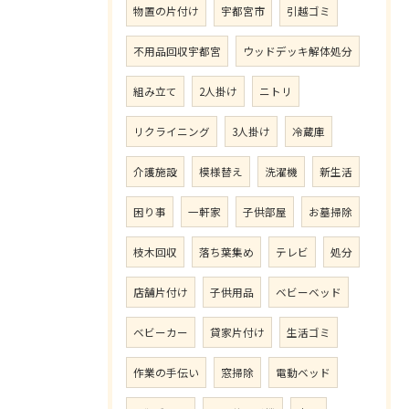
物置の片付け
宇都宮市
引越ゴミ
不用品回収宇都宮
ウッドデッキ解体処分
組み立て
2人掛け
ニトリ
リクライニング
3人掛け
冷蔵庫
介護施設
模様替え
洗濯機
新生活
困り事
一軒家
子供部屋
お墓掃除
枝木回収
落ち葉集め
テレビ
処分
店舗片付け
子供用品
ベビーベッド
ベビーカー
貸家片付け
生活ゴミ
作業の手伝い
窓掃除
電動ベッド