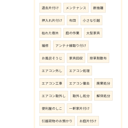
退去片付け
メンテナンス
断捨離
押入れ片付け
布団
小さな引越
枯れた樹木
庭の作業
大型家具
補修
アンテナ線取り付け
お風呂そうじ
家具回収
除草剤散布
エアコン外し
エアコン処理
エアコン工事
エアコン撤去
廃棄処分
エアコン取外し
取外し処分
解体処分
便利屋のしこ
一軒家片付け
引越荷物のお預かり
お庭片付け