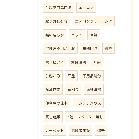
引越不用品回収
エアコン
取り外し処分
エアコンクリーニング
猫の居る家
ベッド
箪笥
宇都宮不用品回収
布団回収
寝具
電子ピアノ
集合住宅
引越
引越ごみ
平屋
不用品処分
除草作業
草刈り
雨樋清掃
便利屋の仕事
コンテナハウス
貸し倉庫
4階エレベーター無し
カーペット
高齢者施設
退去