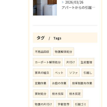
2026/03/26
アパートからの引越の不用品回収
タグ
Tags
不用品回収
物置解体処分
カーポート解体処分
片付け
生前整理
家具の組立
ベット
ソファ
引越し
定期作業
お庭の作業
除草剤散布作業
家財処分
枝木伐採
枝木剪定
物置の片付け
宇都宮市
引越ゴミ