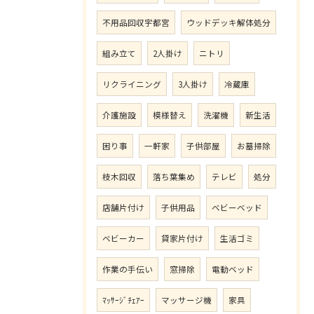
不用品回収宇都宮
ウッドデッキ解体処分
組み立て
2人掛け
ニトリ
リクライニング
3人掛け
冷蔵庫
介護施設
模様替え
洗濯機
新生活
困り事
一軒家
子供部屋
お墓掃除
枝木回収
落ち葉集め
テレビ
処分
店舗片付け
子供用品
ベビーベッド
ベビーカー
貸家片付け
生活ゴミ
作業の手伝い
窓掃除
電動ベッド
ﾏｯｻｰｼﾞﾁｪｱｰ
マッサージ機
家具