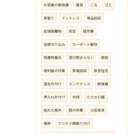
お部屋の断捨離
雑貨
ごみ
ゴミ
草取り
マットレス
単品回収
処理困難物
剪定
庭作業
垣根刈り込み
カーポート解体
残置物撤去
窓が閉まらない
原因
便利屋の作業
家電回収
県営住宅
退去片付け
メンテナンス
断捨離
押入れ片付け
布団
小さな引越
枯れた樹木
庭の作業
大型家具
補修
アンテナ線取り付け