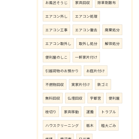
お風呂そうじ
家具回収
除草剤散布
エアコン外し
エアコン処理
エアコン工事
エアコン撤去
廃棄処分
エアコン取外し
取外し処分
解体処分
便利屋のしこ
一軒家片付け
引越荷物のお預かり
お庭片付け
不燃物回収
実家片付け
鉄ゴミ
無料回収
仏壇回収
宇都宮
便利屋
枝切り
家具移動
運搬
トラブル
ハウスクリーニング
栃木
粗大ごみ