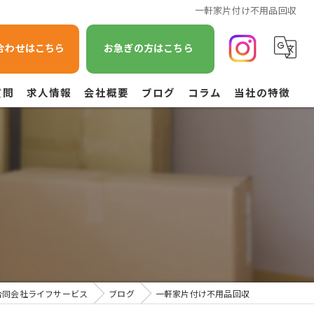
一軒家片付け不用品回収
合わせはこちら
お急ぎの方はこちら
質問
求人情報
会社概要
ブログ
コラム
当社の特徴
遺品整理
不用品回収
草刈り
引越し
空き家管理
合同会社ライフサービス
ブログ
一軒家片付け不用品回収