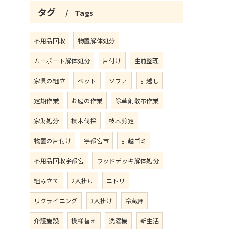
タグ
Tags
不用品回収
物置解体処分
カーポート解体処分
片付け
生前整理
家具の組立
ベット
ソファ
引越し
定期作業
お庭の作業
除草剤散布作業
家財処分
枝木伐採
枝木剪定
物置の片付け
宇都宮市
引越ゴミ
不用品回収宇都宮
ウッドデッキ解体処分
組み立て
2人掛け
ニトリ
リクライニング
3人掛け
冷蔵庫
介護施設
模様替え
洗濯機
新生活