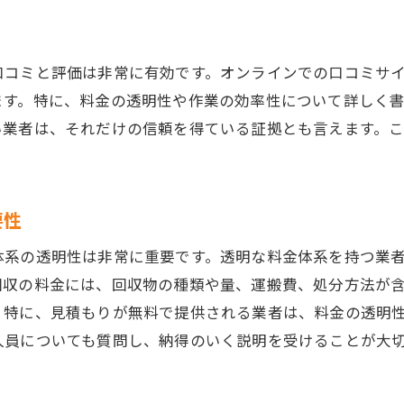
エコで効率的な不用品処分が可能な理由
回収業者の効率的な作業プロセス
口コミと評価は非常に有効です。オンラインでの口コミサ
最新技術を活用した効率的な分別方法
ます。特に、料金の透明性や作業の効率性について詳しく
エコロジカルな取り組みを行う業者の特徴
い業者は、それだけの信頼を得ている証拠とも言えます。
不用品のリユースとリサイクルの促進
業者の処分能力とその効率性
廃棄物削減に向けた地域協力とパートナーシップ
要性
地域密着型サービスを活用した不用品回収のメリット
体系の透明性は非常に重要です。透明な料金体系を持つ業
地域密着型サービスの特徴と利点
回収の料金には、回収物の種類や量、運搬費、処分方法が
地元業者とのコミュニケーションの取り方
。特に、見積もりが無料で提供される業者は、料金の透明
地域のニーズに応じた柔軟な対応力
人員についても質問し、納得のいく説明を受けることが大
地域社会への貢献とその影響
地域特有のリサイクル資源の活用