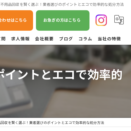
で不用品回収を賢く選ぶ！業者選びのポイントとエコで効率的な処分方法
合わせはこちら
お急ぎの方はこちら
質問
求人情報
会社概要
ブログ
コラム
当社の特徴
遺品整理
ポイントとエコで効率的
不用品回収
草刈り
引越し
空き家管理
品回収を賢く選ぶ！業者選びのポイントとエコで効率的な処分方法