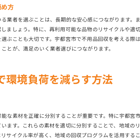
時間と労力を節約する賢い選択
極め方
ストレスフリーな不用品回収の実現
いる業者を選ぶことは、長期的な安心感につながります。
プロに任せることで得られる安心感
認しましょう。特に、再利用可能な品物のリサイクルや適
不要品処分で生活空間をスッキリさせるヒント
を選ぶことも大切です。宇都宮市で不用品回収を考える際
断捨離で得られる心地よい生活環境
くことが、満足のいく業者選びにつながります。
収納スペースを有効活用するコツ
部屋ごとの不要品管理法
で環境負荷を減らす方法
継続可能な整理整頓の習慣化
不用品処分がもたらすメンタルヘルスの改善
家族全員で取り組む整理整頓プロジェクト
社会的責任を果たす不用品回収の選択肢
可能な素材を正確に分別することが重要です。特に宇都宮
環境保全への貢献を考える
ています。これらの素材を適切に分別することで、地域の
地球に優しい選択をサポートする業者
はリサイクル率が高く、地域の回収プログラムを活用する