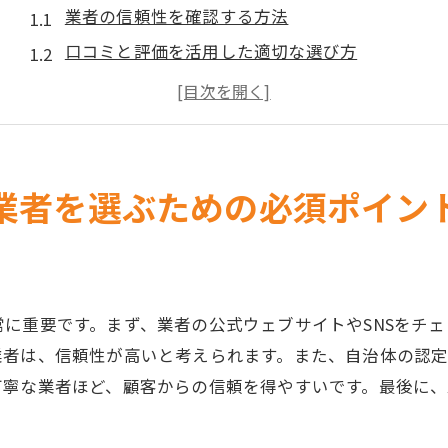
業者の信頼性を確認する方法
口コミと評価を活用した適切な選び方
料金体系の透明性と事前見積もりの重要性
不用品の種類と回収業者の対応力
地域密着型業者のメリットと選び方
アフターサービスが充実した業者の見極め方
業者を選ぶための必須ポイン
宇都宮市の不用品回収で環境負荷を減らす方法
リサイクル可能な素材の分別と再利用
地域のリサイクルプログラムの活用方法
に重要です。まず、業者の公式ウェブサイトやSNSをチ
エコフレンドリーな業者の選定基準
業者は、信頼性が高いと考えられます。また、自治体の認
環境に優しい処分方法の提案
丁寧な業者ほど、顧客からの信頼を得やすいです。最後に
持続可能な不用品回収のプランニング
地元のリサイクルセンターを利用する利点