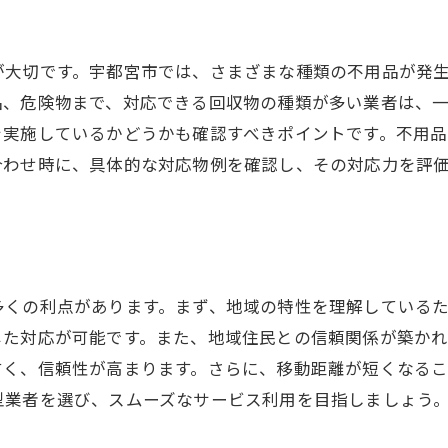
地元業者の迅速な対応と信頼性
よくある質問に答える！不用品回収の疑問を解消
が大切です。宇都宮市では、さまざまな種類の不用品が発
不用品回収の料金システムはどうなっているか
品、危険物まで、対応できる回収物の種類が多い業者は、
を実施しているかどうかも確認すべきポイントです。不用
回収可能な品目と不可能な品目の違い
合わせ時に、具体的な対応物例を確認し、その対応力を評
回収日や時間の調整はどのように行うか
不用品のリサイクル率を高めるには
回収サービスの申し込み方法と手続き
業者選びでよくあるトラブルとその対処法
多くの利点があります。まず、地域の特性を理解している
プロに頼むことで得られる不用品回収の快適さ
じた対応が可能です。また、地域住民との信頼関係が築か
プロの回収業者による手間削減のメリット
すく、信頼性が高まります。さらに、移動距離が短くなるこ
安全でスムーズな不用品の処分体験
型業者を選び、スムーズなサービス利用を目指しましょう
専門知識を活かした効率的な回収作業