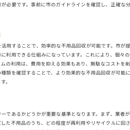
地域社会との協力による持続可能な未来
意が必要です。事前に市のガイドラインを確認し、正確な
エシカルな消費とその影響
社会貢献活動としてのリサイクル
法
環境教育を通じた意識の向上
を活用することで、効率的な不用品回収が可能です。市が
単に利用できる仕組みになっています。これにより、個々
ラムの利用は、費用を抑える効果もあり、無駄なコストを
の種類を確認することで、より効果的な不用品回収が可能
ます。
リーであるかどうかが重要な基準となります。まず、業者
収した不用品のうち、どの程度が再利用やリサイクルに回