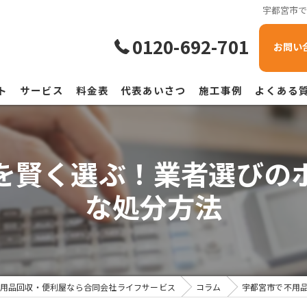
宇都宮市
0120-692-701
お問い
ト
サービス
料金表
代表あいさつ
施工事例
よくある
を賢く選ぶ！業者選びの
な処分方法
用品回収・便利屋なら合同会社ライフサービス
コラム
宇都宮市で不用