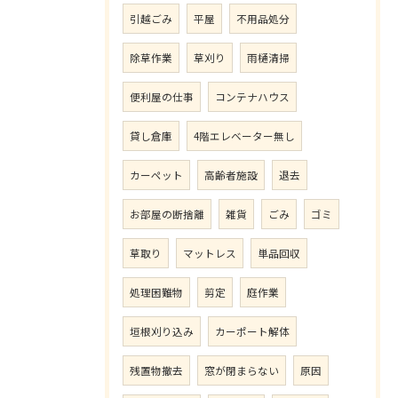
引越ごみ
平屋
不用品処分
除草作業
草刈り
雨樋清掃
便利屋の仕事
コンテナハウス
貸し倉庫
4階エレベーター無し
カーペット
高齢者施設
退去
お部屋の断捨離
雑貨
ごみ
ゴミ
草取り
マットレス
単品回収
処理困難物
剪定
庭作業
垣根刈り込み
カーポート解体
残置物撤去
窓が閉まらない
原因