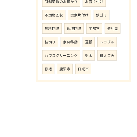
引越荷物のお預かり
お庭片付け
不燃物回収
実家片付け
鉄ゴミ
無料回収
仏壇回収
宇都宮
便利屋
枝切り
家具移動
運搬
トラブル
ハウスクリーニング
栃木
粗大ごみ
修繕
鹿沼市
日光市