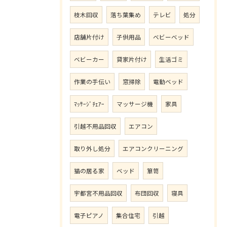
枝木回収
落ち葉集め
テレビ
処分
店舗片付け
子供用品
ベビーベッド
ベビーカー
貸家片付け
生活ゴミ
作業の手伝い
窓掃除
電動ベッド
ﾏｯｻｰｼﾞﾁｪｱｰ
マッサージ機
家具
引越不用品回収
エアコン
取り外し処分
エアコンクリーニング
猫の居る家
ベッド
箪笥
宇都宮不用品回収
布団回収
寝具
電子ピアノ
集合住宅
引越