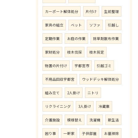
カーポート解体処分
片付け
生前整理
家具の組立
ベット
ソファ
引越し
定期作業
お庭の作業
除草剤散布作業
家財処分
枝木伐採
枝木剪定
物置の片付け
宇都宮市
引越ゴミ
不用品回収宇都宮
ウッドデッキ解体処分
組み立て
2人掛け
ニトリ
リクライニング
3人掛け
冷蔵庫
介護施設
模様替え
洗濯機
新生活
困り事
一軒家
子供部屋
お墓掃除