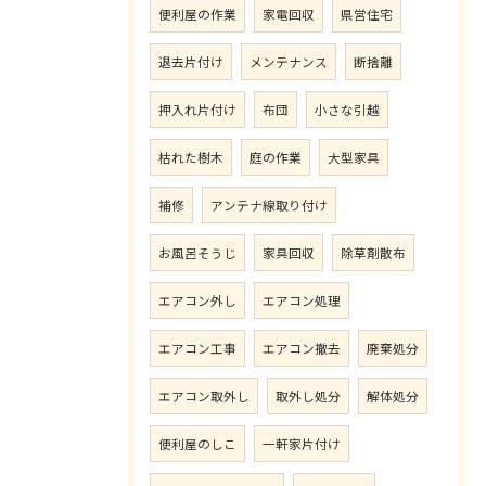
便利屋の作業
家電回収
県営住宅
退去片付け
メンテナンス
断捨離
押入れ片付け
布団
小さな引越
枯れた樹木
庭の作業
大型家具
補修
アンテナ線取り付け
お風呂そうじ
家具回収
除草剤散布
エアコン外し
エアコン処理
エアコン工事
エアコン撤去
廃棄処分
エアコン取外し
取外し処分
解体処分
便利屋のしこ
一軒家片付け