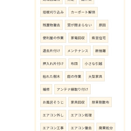
垣根刈り込み
カーポート解体
残置物撤去
窓が閉まらない
原因
便利屋の作業
家電回収
県営住宅
退去片付け
メンテナンス
断捨離
押入れ片付け
布団
小さな引越
枯れた樹木
庭の作業
大型家具
補修
アンテナ線取り付け
お風呂そうじ
家具回収
除草剤散布
エアコン外し
エアコン処理
エアコン工事
エアコン撤去
廃棄処分