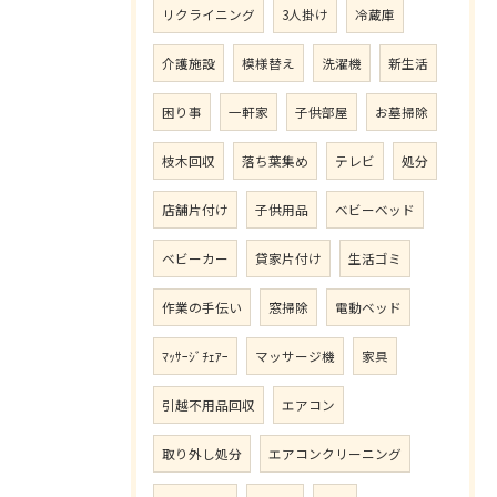
リクライニング
3人掛け
冷蔵庫
介護施設
模様替え
洗濯機
新生活
困り事
一軒家
子供部屋
お墓掃除
枝木回収
落ち葉集め
テレビ
処分
店舗片付け
子供用品
ベビーベッド
ベビーカー
貸家片付け
生活ゴミ
作業の手伝い
窓掃除
電動ベッド
ﾏｯｻｰｼﾞﾁｪｱｰ
マッサージ機
家具
引越不用品回収
エアコン
取り外し処分
エアコンクリーニング