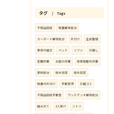
タグ
Tags
不用品回収
物置解体処分
カーポート解体処分
片付け
生前整理
家具の組立
ベット
ソファ
引越し
定期作業
お庭の作業
除草剤散布作業
家財処分
枝木伐採
枝木剪定
物置の片付け
宇都宮市
引越ゴミ
不用品回収宇都宮
ウッドデッキ解体処分
組み立て
2人掛け
ニトリ