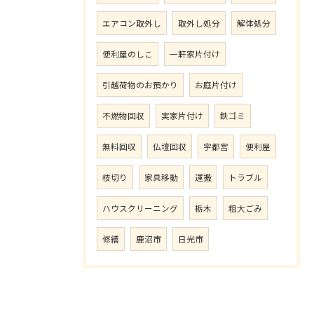
エアコン取外し
取外し処分
解体処分
便利屋のしこ
一軒家片付け
引越荷物のお預かり
お庭片付け
不燃物回収
実家片付け
鉄ゴミ
無料回収
仏壇回収
宇都宮
便利屋
枝切り
家具移動
運搬
トラブル
ハウスクリーニング
栃木
粗大ごみ
修繕
鹿沼市
日光市