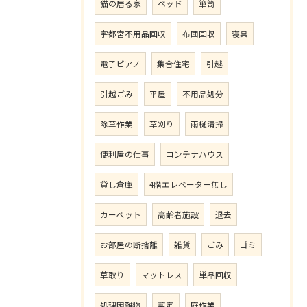
猫の居る家
ベッド
箪笥
宇都宮不用品回収
布団回収
寝具
電子ピアノ
集合住宅
引越
引越ごみ
平屋
不用品処分
除草作業
草刈り
雨樋清掃
便利屋の仕事
コンテナハウス
貸し倉庫
4階エレベーター無し
カーペット
高齢者施設
退去
お部屋の断捨離
雑貨
ごみ
ゴミ
草取り
マットレス
単品回収
処理困難物
剪定
庭作業