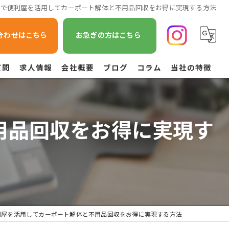
県で便利屋を活用してカーポート解体と不用品回収をお得に実現する方法
合わせはこちら
お急ぎの方はこちら
質問
求人情報
会社概要
ブログ
コラム
当社の特徴
遺品整理
用品回収をお得に実現す
不用品回収
草刈り
引越し
空き家管理
利屋を活用してカーポート解体と不用品回収をお得に実現する方法