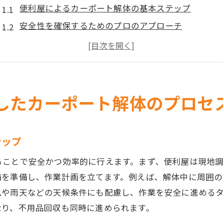
便利屋によるカーポート解体の基本ステップ
安全性を確保するためのプロのアプローチ
効率的な作業で時間とコストを節約
プロの専門知識がもたらす安心感
地元住民のニーズに合わせた柔軟な対応
便利屋を選ぶ際の賢いポイント
したカーポート解体のプロセ
便利屋の不用品回収がもたらす栃木県での環境への配慮
不用品回収で実現するリサイクルの重要性
テップ
環境に優しい処分方法とその利点
ることで安全かつ効率的に行えます。まず、便利屋は現地
地域コミュニティに貢献する便利屋の取り組み
備を準備し、作業計画を立てます。例えば、解体中に周囲
リサイクル可能な資源の分別と再利用
風や雨天などの天候条件にも配慮し、作業を安全に進める
廃棄物削減に向けた便利屋の戦略
なり、不用品回収も同時に進められます。
不用品回収で生活空間をリフレッシュ