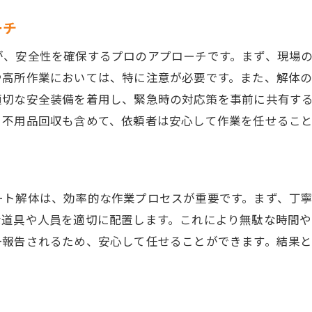
地域密着型の便利屋が提供する迅速で安心なサービス
ーチ
地元の利点を活かした迅速対応
が、安全性を確保するプロのアプローチです。まず、現場
お客様のニーズに応えるカスタマイズサービス
や高所作業においては、特に注意が必要です。また、解体
信頼できるスタッフによる安心感の提供
適切な安全装備を着用し、緊急時の対応策を事前に共有す
地域密着型だから得られる気軽な相談
、不用品回収も含めて、依頼者は安心して作業を任せること
コストパフォーマンスが高いサービスの理由
地域社会との連携が生むプラスアルファの価値
カーポート解体を便利屋に依頼する際のチェックポイン
ート解体は、効率的な作業プロセスが重要です。まず、丁
信頼できる業者を見極めるための基準
な道具や人員を適切に配置します。これにより無駄な時間
見積もりの透明性と明確な料金設定
一報告されるため、安心して任せることができます。結果
事前に確認すべき安全対策のポイント
スケジュール管理と作業期間の確認
過去の実績と口コミの重要性