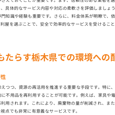
押さえておくことが重要です。まず、信頼性のある業者を
個別ニーズに応えるパーソナライズサービス
し、具体的なサービス内容や対応の柔軟さを評価しましょ
地域特性を考慮した最適なソリューション
専門知識や経験も重要です。さらに、料金体系が明瞭で、
顧客満足度を高めるための取り組み
便利屋を選ぶことで、安全で効率的なサービスを受けるこ
プロの便利屋が実現する効率的なカーポート解体の流れ
計画から解体までの一連のプロセス
専門機材を使用した安全で迅速な作業
もたらす栃木県での環境への
作業の効率化を図るためのプロの工夫
環境に配慮した廃材の処理方法
時間厳守のスケジュール管理
要性
顧客の期待を超えるサービスの提供
抑えつつ、資源の再活用を推進する重要な手段です。特に
栃木県で便利屋を選ぶ際の重要なポイントとその効果
的に不用品を再利用することが可能です。例えば、家具や
信頼性の高い業者を選ぶためのチェックリスト
再利用されます。これにより、廃棄物の量が削減され、ま
地元密着型業者の利点とその効果
な視点でも非常に有意義なサービスです。