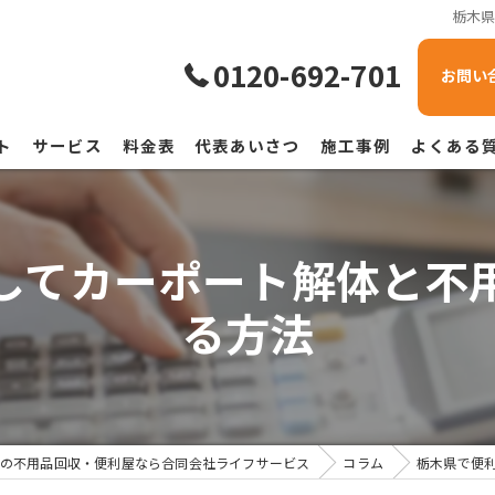
栃木
0120-692-701
お問い
ト
サービス
料金表
代表あいさつ
施工事例
よくある
してカーポート解体と不
る方法
の不用品回収・便利屋なら合同会社ライフサービス
コラム
栃木県で便