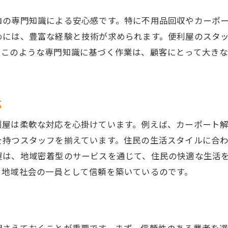
アフターサービスと保証内容の確認
ロの専門知識による安心感です。特に不用品回収やカーポ
不用品回収は便利屋に任せるべき理由とそのメリット
めには、豊富な経験と技術が求められます。便利屋のスタ
プロの手による効率的な不用品処理
。このような専門知識に基づく作業は、顧客にとって大き
ストレスフリーな回収サービス
リサイクルを重視した環境に優しい取り組み
応
時間を有効活用できる便利なサービス
コスト削減につながる賢い選択
利屋は柔軟な対応を心掛けています。例えば、カーポート
を持つスタッフを揃えています。住民の生活スタイルに合
安全に配慮したプロの知識と技術
屋は、地域密着型のサービスを通じて、住民の快適な生活
栃木県で便利屋が提供するカスタマイズ可能なサービス
、地域社会の一員として信頼を築いているのです。
お客様の要望に応じた柔軟なプラン提案
多様なニーズに対応する幅広いサービス
カスタマイズの可能性とそのメリット