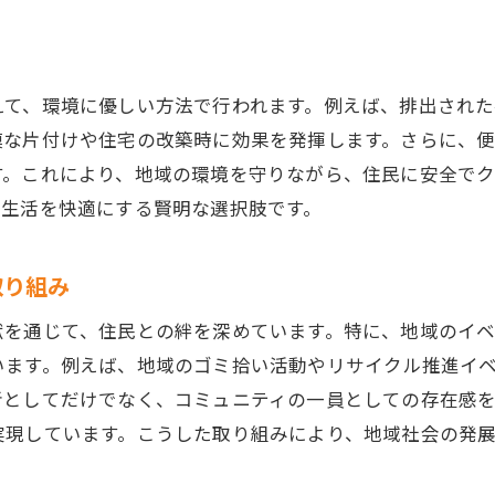
価格設定の透明性とコストパフォーマンスの重要性
柔軟な対応力が生む顧客満足度の向上
利用者の声から学ぶ選定基準
えて、環境に優しい方法で行われます。例えば、排出され
アフターケアと安心感を提供する業者選びのポイン
模な片付けや住宅の改築時に効果を発揮します。さらに、
す。これにより、地域の環境を守りながら、住民に安全で
、生活を快適にする賢明な選択肢です。
取り組み
献を通じて、住民との絆を深めています。特に、地域のイ
います。例えば、地域のゴミ拾い活動やリサイクル推進イ
者としてだけでなく、コミュニティの一員としての存在感
実現しています。こうした取り組みにより、地域社会の発