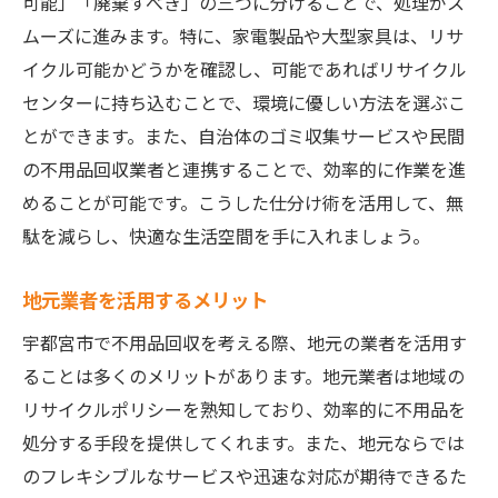
可能」「廃棄すべき」の三つに分けることで、処理がス
業者選びの重要ポイントと注意点
ムーズに進みます。特に、家電製品や大型家具は、リサ
不用品回収サービスの利用法ガイド
イクル可能かどうかを確認し、可能であればリサイクル
引っ越し時期別の最適な回収プラン
センターに持ち込むことで、環境に優しい方法を選ぶこ
処分費用を抑えるコツ
とができます。また、自治体のゴミ収集サービスや民間
環境に優しい宇都宮市での不用品回収のコツと
の不用品回収業者と連携することで、効率的に作業を進
注意点
めることが可能です。こうした仕分け術を活用して、無
駄を減らし、快適な生活空間を手に入れましょう。
リサイクル意識を高める地域活動
環境負荷を減らすための回収ルール
地元業者を活用するメリット
リユース可能なアイテムの見極め
宇都宮市で不用品回収を考える際、地元の業者を活用す
安全で正しい廃棄方法の提案
ることは多くのメリットがあります。地元業者は地域の
自治体との協力による効率アップ
リサイクルポリシーを熟知しており、効率的に不用品を
エコライフを実現するためのヒント
処分する手段を提供してくれます。また、地元ならでは
宇都宮市での不用品回収を効率化するためのベ
のフレキシブルなサービスや迅速な対応が期待できるた
ストプラクティス