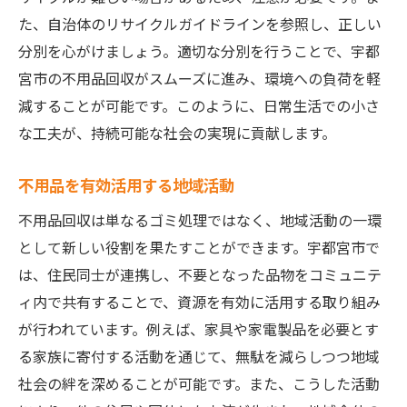
廃棄物削減のための地域イベント
た、自治体のリサイクルガイドラインを参照し、正しい
持続可能な社会を目指す住民のアクション
分別を心がけましょう。適切な分別を行うことで、宇都
地域コミュニティとの協働でエコ推進
宮市の不用品回収がスムーズに進み、環境への負荷を軽
エコ活動がもたらす地域貢献
減することが可能です。このように、日常生活での小さ
地元密着型の不用品回収で宇都宮市の未来を守
な工夫が、持続可能な社会の実現に貢献します。
る
不用品を有効活用する地域活動
地元業者が提供する安心で信頼のサービス
不用品回収は単なるゴミ処理ではなく、地域活動の一環
地域に根ざした不用品回収の取り組み
として新しい役割を果たすことができます。宇都宮市で
住民参加型の環境保全活動の広がり
は、住民同士が連携し、不要となった品物をコミュニテ
地域経済を支える循環型社会の実現
ィ内で共有することで、資源を有効に活用する取り組み
地元企業との連携で生まれる新たな価値
が行われています。例えば、家具や家電製品を必要とす
未来のために今できる地域貢献
る家族に寄付する活動を通じて、無駄を減らしつつ地域
社会の絆を深めることが可能です。また、こうした活動