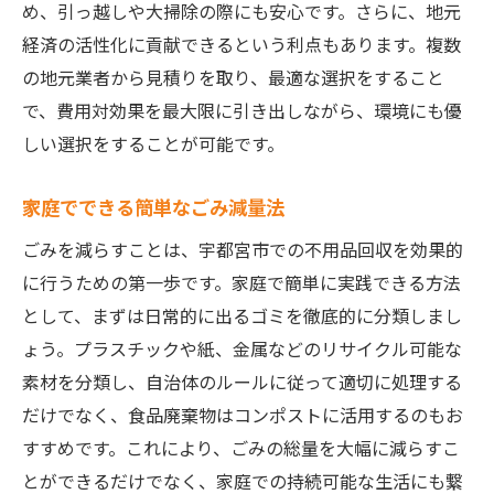
め、引っ越しや大掃除の際にも安心です。さらに、地元
不用品回収の事前準備と計画
経済の活性化に貢献できるという利点もあります。複数
地域の収集スケジュールを活用する
の地元業者から見積りを取り、最適な選択をすること
で、費用対効果を最大限に引き出しながら、環境にも優
シンプルでスムーズな仕分け方法
しい選択をすることが可能です。
リサイクルセンターの賢い利用法
コミュニティとの連携で効率アップ
家庭でできる簡単なごみ減量法
不要品をお金に変える方法
ごみを減らすことは、宇都宮市での不用品回収を効果的
宇都宮市でのごみ片付けが生む快適な生活の秘
に行うための第一歩です。家庭で簡単に実践できる方法
訣
として、まずは日常的に出るゴミを徹底的に分類しまし
日常生活におけるごみ削減のコツ
ょう。プラスチックや紙、金属などのリサイクル可能な
すっきり空間を保つための整理術
素材を分類し、自治体のルールに従って適切に処理する
継続的なごみ管理の重要性
だけでなく、食品廃棄物はコンポストに活用するのもお
家族で取り組むごみ減量チャレンジ
すすめです。これにより、ごみの総量を大幅に減らすこ
とができるだけでなく、家庭での持続可能な生活にも繋
片付け後の快適な生活空間作り