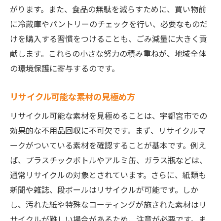
がります。また、食品の無駄を減らすために、買い物前
ごみ片付けを楽しむ仕組み作り
に冷蔵庫やパントリーのチェックを行い、必要なものだ
季節の変わり目に知りたい不用品回収の効果的
けを購入する習慣をつけることも、ごみ減量に大きく貢
な手順
献します。これらの小さな努力の積み重ねが、地域全体
シーズン毎の不用品チェックリスト
の環境保護に寄与するのです。
季節ごとに適した回収プラン
効率的な衣替えと不用品整理
リサイクル可能な素材の見極め方
季節ごとの寄付先と寄付方法
リサイクル可能な素材を見極めることは、宇都宮市での
イベントごみを減らす取り組み
効果的な不用品回収に不可欠です。まず、リサイクルマ
シーズンオフに活躍する片付け術
ークがついている素材を確認することが基本です。例え
ば、プラスチックボトルやアルミ缶、ガラス瓶などは、
宇都宮市でのエコな不用品処分で社会的責任を
通常リサイクルの対象とされています。さらに、紙類も
果たす方法
新聞や雑誌、段ボールはリサイクルが可能です。しか
地域のリサイクルプログラムに参加する
し、汚れた紙や特殊なコーティングが施された素材はリ
エコポイント制度の活用法
サイクルが難しい場合があるため、注意が必要です。ま