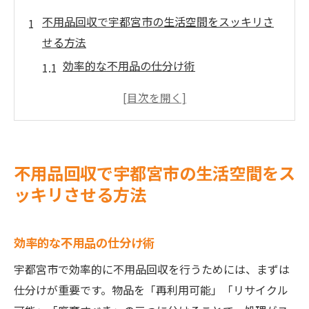
不用品回収で宇都宮市の生活空間をスッキリさ
せる方法
効率的な不用品の仕分け術
地元業者を活用するメリット
家庭でできる簡単なごみ減量法
リサイクル可能な素材の見極め方
不用品を有効活用する地域活動
不用品回収で宇都宮市の生活空間をス
住民と自治体の連携で街をきれいに
ッキリさせる方法
引っ越し時に役立つ宇都宮市の不用品回収サー
ビス活用術
効率的な不用品の仕分け術
引っ越し前に知っておくべき不用品処分の
宇都宮市で効率的に不用品回収を行うためには、まずは
ポイント
仕分けが重要です。物品を「再利用可能」「リサイクル
効率的な荷物整理のためのステップ