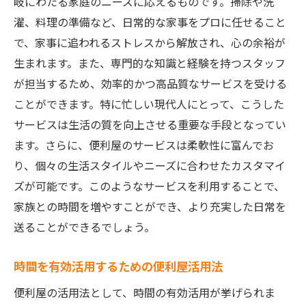
岐にわたる家庭のニーズに応えるものです。掃除や洗
活用法
濯、料理の準備など、日常的な家事をプロに任せること
引越し準備で忘れがちなポイントとは
で、家事に追われるストレスから解放され、心の余裕が
便利屋が提供する引越しサポートの流れ
生まれます。また、専門的な知識と経験を持つスタッフ
宇都宮市で便利屋を選ぶ際のコツ
が担当するため、効率的かつ高品質なサービスを受ける
引越し後の片付けも便利屋にお任せ
ことができます。特に忙しい現代人にとって、こうした
実体験で語る便利屋引越しサポートの利便
サービスは生活の質を向上させる重要な手段となってい
性
ます。さらに、便利屋のサービスは柔軟性に富んでお
庭の手入れを便利屋に頼む理由とそのプロフェ
り、個々の生活スタイルやニーズに合わせたカスタマイ
ッショナルな技術
ズが可能です。このようなサービスを利用することで、
家族との時間を増やすことができ、より充実した日常を
庭の手入れで便利屋が提供するサービス内
送ることができるでしょう。
容
季節ごとの庭の手入れポイントと便利屋の
時間を有効活用するための便利屋活用法
役割
便利屋の活用法として、時間の有効活用が挙げられま
庭のプロフェッショナルが教える美しい庭