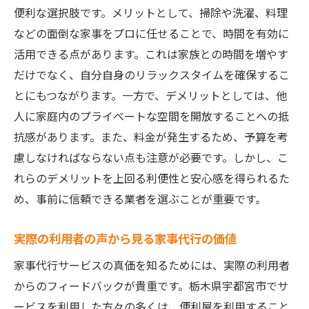
便利な選択肢です。メリットとして、掃除や洗濯、料理
わるか
などの面倒な家事をプロに任せることで、時間を有効に
便利屋サービス利用前後の生活比較
活用できる点があります。これは家族との時間を増やす
日常を支える便利屋の多彩なサービス
だけでなく、自分自身のリラックスタイムを確保するこ
時間とストレスを軽減する便利屋の役割
とにもつながります。一方で、デメリットとしては、他
便利屋が日常生活に与える影響とは
人に家庭内のプライベートな空間を開放することへの抵
抗感があります。また、料金が発生するため、予算を考
利用者の声から見る便利屋のメリット
慮しなければならない点も注意が必要です。しかし、こ
宇都宮市で支持される便利屋サービスの特
れらのデメリットを上回る利便性と安心感を得られるた
徴
め、事前に信頼できる業者を選ぶことが重要です。
家事代行から始まる便利屋の活用法と宇都宮市
での事例
実際の利用者の声から見る家事代行の価値
初めての家事代行サービス利用ガイド
家事代行サービスの真価を知るためには、実際の利用者
宇都宮市での便利屋家事代行の実例紹介
からのフィードバックが貴重です。栃木県宇都宮市でサ
家事代行で得られる時間と心の余裕
ービスを利用した方々の多くは、便利屋を利用すること