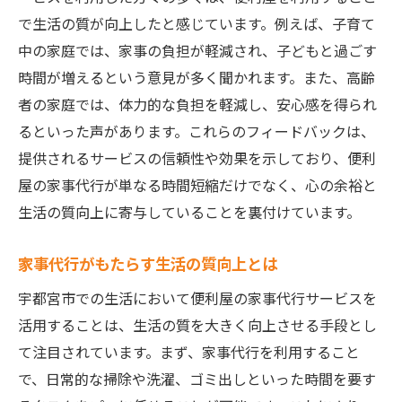
便利屋の家事代行で生活を豊かにする方法
で生活の質が向上したと感じています。例えば、子育て
便利屋が推奨する家事代行の革新技術
中の家庭では、家事の負担が軽減され、子どもと過ごす
宇都宮市での家事代行サービス活用例
時間が増えるという意見が多く聞かれます。また、高齢
者の家庭では、体力的な負担を軽減し、安心感を得られ
便利屋の引越しサポートが宇都宮市民に選ばれ
るといった声があります。これらのフィードバックは、
る理由
提供されるサービスの信頼性や効果を示しており、便利
宇都宮市で選ばれる便利屋引越しサービス
屋の家事代行が単なる時間短縮だけでなく、心の余裕と
の魅力
生活の質向上に寄与していることを裏付けています。
引越しのストレスを軽減する便利屋の工夫
住環境に応じた引越しサービスの特徴
家事代行がもたらす生活の質向上とは
引越し後のサポートも充実の便利屋
宇都宮市での生活において便利屋の家事代行サービスを
便利屋の引越しサポートで安心の理由
活用することは、生活の質を大きく向上させる手段とし
口コミで選ぶ宇都宮市の人気引越し便利屋
て注目されています。まず、家事代行を利用すること
宇都宮市で便利屋を利用する際のメリットとデ
で、日常的な掃除や洗濯、ゴミ出しといった時間を要す
メリットを徹底解説