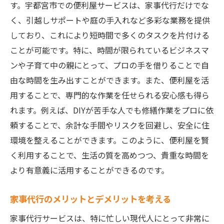
す。宇都宮市での便利屋サービスは、家事代行だけでな
作り
く、引越しサポートや庭の手入れなど多彩な業務を提供
便利屋の技術で庭の健康を守る方法
しており、これにより短時間で多くのタスクを片付ける
庭の維持に必要な道具と便利屋のサポート
ことが可能です。特に、時間が限られているビジネスマ
宇都宮市の庭を知り尽くした便利屋の技術
ンや子育て中の親にとって、プロの手を借りることで自
宇都宮市の便利屋が提案する住まいを快適にす
由な時間を生み出すことができます。また、便利屋を活
るヒント集
用することで、専門的な作業を任せられる安心感も得ら
住まいの快適性を上げる便利屋の知恵
れます。例えば、DIYが苦手な人でも修繕作業をプロに依
宇都宮市での生活に役立つ便利屋のアドバ
頼することで、余計な手間やリスクを回避し、安全に住
イス
環境を整えることができます。このように、便利屋を賢
く利用することで、生活の質を高めつつ、貴重な時間を
便利屋が推奨するDIYで快適空間を作る
より有意義に活用することができるのです。
日常の困りごとを解決する便利屋の技術
便利屋が提供する季節ごとの生活改善法
家事代行のメリットとデメリットを考える
実例から学ぶ便利屋の快適生活提案
家事代行サービスは、特に忙しい現代人にとって非常に
便利屋が提供するサービスで日常生活がどう変