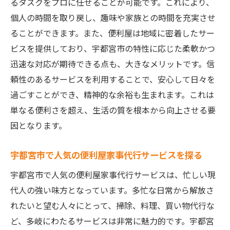
るタスクをプロに任せることが可能です。これにより、
便利屋サービスのメリットを最大限に活用
個人の時間を取り戻し、趣味や家族との時間を充実させ
する方法
ることができます。また、便利屋は地域に密着したサー
ビスを提供しており、宇都宮市の特性に応じた柔軟かつ
利用者が語る便利屋の実際のデメリット
迅速な対応が期待できる点も、大きなメリットです。信
サービス選びで失敗しないためのポイント
頼性のあるサービスを利用することで、安心して日々を
宇都宮市で便利屋を利用する際の注意点
過ごすことができ、精神的な余裕も生まれます。これは
便利屋選びで考慮すべき要素とその重要性
単なる便利さを超え、生活の質を根本から向上させる要
便利屋サービスの効果的な利用法とリスク
因となります。
宇都宮市で人気の便利屋家事代行サービスを探る
宇都宮市で人気の便利屋家事代行サービスは、忙しい現
代人の強い味方となっています。多忙な日常から解放さ
れたいと望む人々にとって、掃除、料理、買い物代行な
ど、多岐にわたるサービスは非常に魅力的です。宇都宮