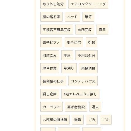
取り外し処分
エアコンクリーニング
猫の居る家
ベッド
箪笥
宇都宮不用品回収
布団回収
寝具
電子ピアノ
集合住宅
引越
引越ごみ
平屋
不用品処分
除草作業
草刈り
雨樋清掃
便利屋の仕事
コンテナハウス
貸し倉庫
4階エレベーター無し
カーペット
高齢者施設
退去
お部屋の断捨離
雑貨
ごみ
ゴミ