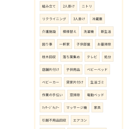
組み立て
2人掛け
ニトリ
リクライニング
3人掛け
冷蔵庫
介護施設
模様替え
洗濯機
新生活
困り事
一軒家
子供部屋
お墓掃除
枝木回収
落ち葉集め
テレビ
処分
店舗片付け
子供用品
ベビーベッド
ベビーカー
貸家片付け
生活ゴミ
作業の手伝い
窓掃除
電動ベッド
ﾏｯｻｰｼﾞﾁｪｱｰ
マッサージ機
家具
引越不用品回収
エアコン