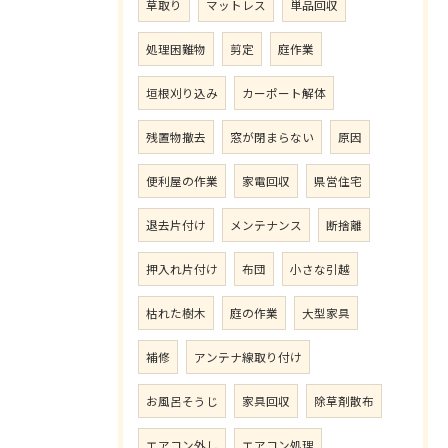
草取り
マットレス
単品回収
処理困難物
剪定
庭作業
垣根刈り込み
カーポート解体
残置物撤去
窓が閉まらない
原因
便利屋の作業
家電回収
県営住宅
退去片付け
メンテナンス
断捨離
押入れ片付け
布団
小さな引越
枯れた樹木
庭の作業
大型家具
補修
アンテナ線取り付け
お風呂そうじ
家具回収
除草剤散布
エアコン外し
エアコン処理