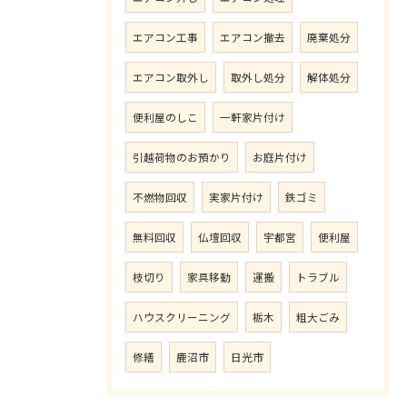
エアコン工事
エアコン撤去
廃棄処分
エアコン取外し
取外し処分
解体処分
便利屋のしこ
一軒家片付け
引越荷物のお預かり
お庭片付け
不燃物回収
実家片付け
鉄ゴミ
無料回収
仏壇回収
宇都宮
便利屋
枝切り
家具移動
運搬
トラブル
ハウスクリーニング
栃木
粗大ごみ
修繕
鹿沼市
日光市