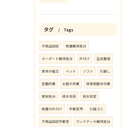
タグ
Tags
不用品回収
物置解体処分
カーポート解体処分
片付け
生前整理
家具の組立
ベット
ソファ
引越し
定期作業
お庭の作業
除草剤散布作業
家財処分
枝木伐採
枝木剪定
物置の片付け
宇都宮市
引越ゴミ
不用品回収宇都宮
ウッドデッキ解体処分