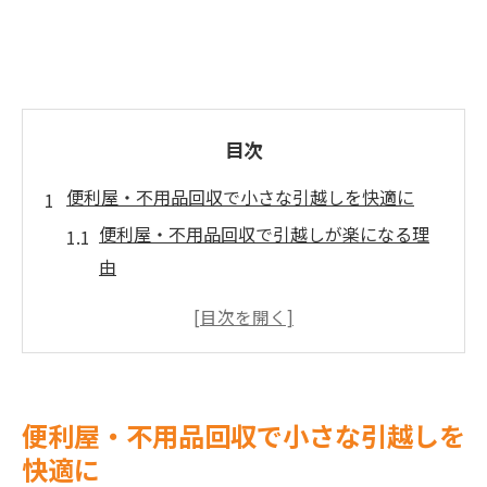
目次
便利屋・不用品回収で小さな引越しを快適に
便利屋・不用品回収で引越しが楽になる理
由
宇都宮で小さな引越しを便利屋に頼む利点
不用品回収が小さな引越しをより快適にす
る方法
便利屋・不用品回収で荷物整理を効率化す
便利屋・不用品回収で小さな引越しを
る秘訣
快適に
時間や手間を減らす便利屋・不用品回収活