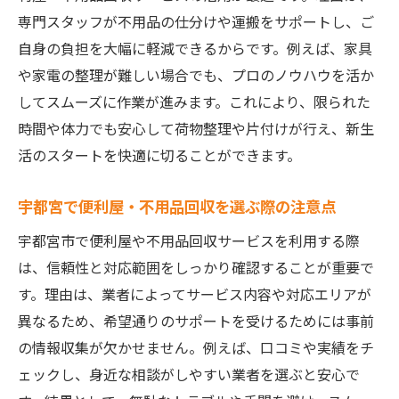
専門スタッフが不用品の仕分けや運搬をサポートし、ご
び方
自身の負担を大幅に軽減できるからです。例えば、家具
小さな引越しや不用品回収は便利屋にお任せ
や家電の整理が難しい場合でも、プロのノウハウを活か
便利屋・不用品回収で引越し準備が楽にな
してスムーズに作業が進みます。これにより、限られた
る
時間や体力でも安心して荷物整理や片付けが行え、新生
小さな引越しに便利屋・不用品回収が最適
活のスタートを快適に切ることができます。
な理由
女性や高齢者にも安心な便利屋・不用品回
宇都宮で便利屋・不用品回収を選ぶ際の注意点
収
宇都宮市で便利屋や不用品回収サービスを利用する際
忙しい方こそ便利屋・不用品回収を活用し
は、信頼性と対応範囲をしっかり確認することが重要で
よう
す。理由は、業者によってサービス内容や対応エリアが
引越しと不用品回収を効率よく進めるコツ
異なるため、希望通りのサポートを受けるためには事前
信頼できる便利屋・不用品回収の選び方
の情報収集が欠かせません。例えば、口コミや実績をチ
ェックし、身近な相談がしやすい業者を選ぶと安心で