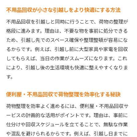
不用品回収が小さな引越しをより快適にする方法
宇都宮の便利屋で不用品も荷物もすっきり整理
便利屋・不用品回収で不要品を一気に処分
不用品回収を引越しと同時に行うことで、荷物の整理が
宇都宮の便利屋を利用した整理整頓のポイ
格段に進みます。理由は、不要な物を事前に処分できる
ント
ため、引越し先でのスペース確保や整理整頓が容易にな
るからです。例えば、引越し前に大型家具や家電を回収
便利屋・不用品回収なら忙しい方も安心
してもらえば、当日の作業がスムーズになります。これ
荷物の仕分けと不用品回収のベストタイミ
により、引越し後の生活環境も快適に整えやすくなりま
ング
す。
便利屋・不用品回収で引越し後も部屋が快
適
便利屋・不用品回収で荷物整理を効率化する秘訣
女性にもおすすめの便利屋・不用品回収活
荷物整理を効率よく進めるには、便利屋・不用品回収サ
用法
ービスの計画的な活用がポイントです。理由は、事前に
便利屋・不用品回収で荷物整理を効率化するコ
仕分けや回収スケジュールを立てることで、無駄な作業
ツ
や混乱を避けられるからです。例えば、引越し日までに