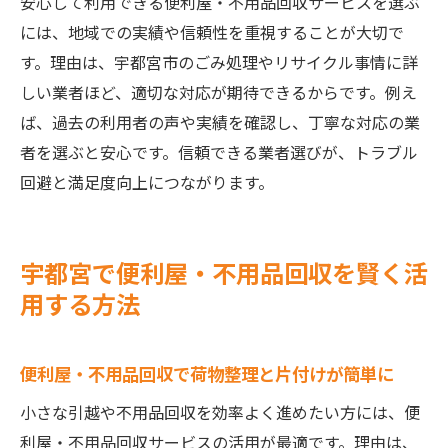
安心して利用できる便利屋・不用品回収サービスを選ぶ
女性が便利屋・不用品回収を利用する際の
には、地域での実績や信頼性を重視することが大切で
注意
す。理由は、宇都宮市のごみ処理やリサイクル事情に詳
不用品回収と引越しの両立を叶えるサービ
しい業者ほど、適切な対応が期待できるからです。例え
ス
ば、過去の利用者の声や実績を確認し、丁寧な対応の業
便利屋・不用品回収サービスの選び方と注意点
者を選ぶと安心です。信頼できる業者選びが、トラブル
回避と満足度向上につながります。
便利屋・不用品回収業者を比較するポイン
ト
安心して任せられる便利屋・不用品回収探
宇都宮で便利屋・不用品回収を賢く活
し方
用する方法
トラブルを防ぐ便利屋・不用品回収の注意
事項
便利屋・不用品回収で荷物整理と片付けが簡単に
不用品回収の窓口や手数料の基本知識
口コミで選ぶ便利屋・不用品回収活用方法
小さな引越や不用品回収を効率よく進めたい方には、便
利屋・不用品回収サービスの活用が最適です。理由は、
賢く利用するための便利屋・不用品回収選