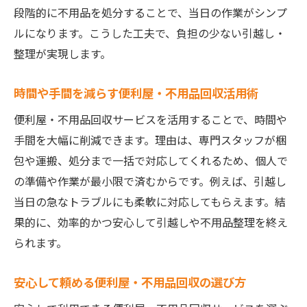
便利屋・不用品回収で荷物整理を時短する
段階的に不用品を処分することで、当日の作業がシンプ
方法
ルになります。こうした工夫で、負担の少ない引越し・
プロの便利屋に頼る荷物整理のメリット
整理が実現します。
不用品回収で部屋を広く使うための工夫
時間や手間を減らす便利屋・不用品回収活用術
便利屋・不用品回収と自分での整理比較
引越しと同時に不用品回収を進める手順
便利屋・不用品回収サービスを活用することで、時間や
手間を大幅に削減できます。理由は、専門スタッフが梱
便利屋・不用品回収サービス利用の注意点
包や運搬、処分まで一括で対応してくれるため、個人で
宇都宮の不用品回収と引越しの悩みを解決
の準備や作業が最小限で済むからです。例えば、引越し
便利屋・不用品回収の選び方で悩み解消
当日の急なトラブルにも柔軟に対応してもらえます。結
宇都宮でよくある不用品回収の失敗例と対
果的に、効率的かつ安心して引越しや不用品整理を終え
策
られます。
引越し前に知っておきたい不用品回収の流
れ
安心して頼める便利屋・不用品回収の選び方
便利屋に相談できる荷物整理のポイント