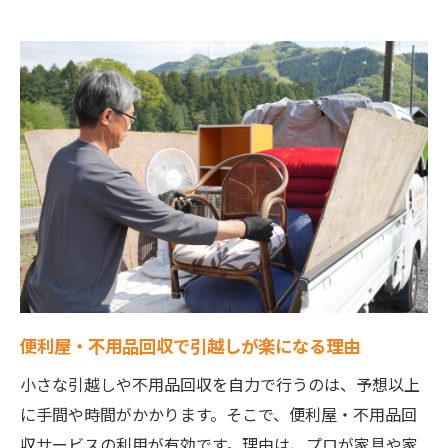
用術
安心して頼める便利屋・不用品回収の選び
方
宇都宮で便利屋・不用品回収を賢く活用する方
法
便利屋・不用品回収で荷物整理と片付けが
簡単に
宇都宮で便利屋・不用品回収を選ぶ際の注
意点
不用品回収サービスの賢い使い方とポイン
ト
便利屋・不用品回収で引越しが楽になる理由
女性も安心の宇都宮便利屋・不用品回収利
小さな引越しや不用品回収を自力で行うのは、予想以上
用法
に手間や時間がかかります。そこで、便利屋・不用品回
料金相場を知って便利屋・不用品回収をお
収サービスの利用が有効です。理由は、プロが家具や家