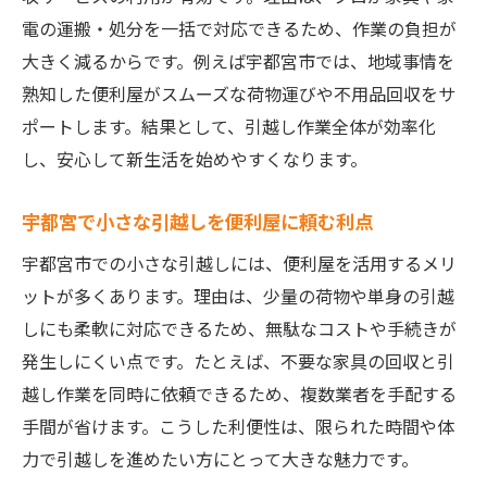
得に
電の運搬・処分を一括で対応できるため、作業の負担が
大きく減るからです。例えば宇都宮市では、地域事情を
おすすめの便利屋・不用品回収活用例を紹
熟知した便利屋がスムーズな荷物運びや不用品回収をサ
介
ポートします。結果として、引越し作業全体が効率化
不用品回収と小さな引越しの便利屋活用術
し、安心して新生活を始めやすくなります。
便利屋・不用品回収で引越し当日の負担を
軽減
宇都宮で小さな引越しを便利屋に頼む利点
不用品回収で荷物を減らしスムーズな引越
宇都宮市での小さな引越しには、便利屋を活用するメリ
し
ットが多くあります。理由は、少量の荷物や単身の引越
便利屋を使った小さな引越しの実践テクニ
しにも柔軟に対応できるため、無駄なコストや手続きが
ック
発生しにくい点です。たとえば、不要な家具の回収と引
不用品回収業者の選び方とトラブル回避法
越し作業を同時に依頼できるため、複数業者を手配する
便利屋・不用品回収活用の成功事例を紹介
手間が省けます。こうした利便性は、限られた時間や体
小さな引越しと不用品回収を同時に進める
力で引越しを進めたい方にとって大きな魅力です。
コツ