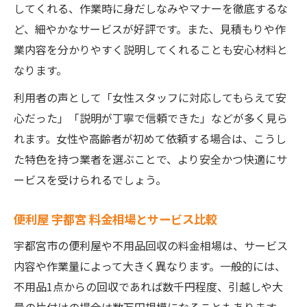
してくれる、作業時に身だしなみやマナーを徹底するな
める
ど、細やかなサービスが好評です。また、見積もりや作
便利屋 宇都宮 サービスで時短引越しを実現
業内容を分かりやすく説明してくれることも安心材料と
トラブル回避へ安全な業者選びの極意
なります。
便利屋・不用品回収でトラブルを防ぐ方法
利用者の声として「女性スタッフに対応してもらえて安
宇都宮 不 用品 回収 無料表示の注意点
心だった」「説明が丁寧で信頼できた」などが多く見ら
安心できる宇都宮 便利屋 女性に選ばれる理
れます。女性や高齢者が初めて依頼する場合は、こうし
由
た特色を持つ業者を選ぶことで、より安全かつ快適にサ
ービスを受けられるでしょう。
栃木県 便利屋で信頼性を見極めるチェック
項目
便利屋 宇都宮 料金相場とサービス比較
便利屋 宇都宮 サービスの安全な利用方法
宇都宮市の便利屋や不用品回収の料金相場は、サービス
内容や作業量によって大きく異なります。一般的には、
不用品1点からの回収であれば数千円程度、引越しや大