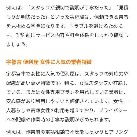
適正料金で納得する不用品回収のポイント
例えば、「スタッフが親切で説明が丁寧だった」「見積
便利屋・不用品回収の料金相場を知るコツ
もりが明快だった」といった実体験は、信頼できる業者
を見極める基準になります。トラブルを避けるために
便利屋 宇都宮 料金の内訳と見積もりの注意
も、契約前にサービス内容や料金体系をしっかり確認し
点
ましょう。
宇都宮 不用品回収で損しないための比較術
栃木県 便利屋の料金とサービス内容をチェ
宇都宮 便利屋 女性に人気の業者特徴
ック
宇都宮市で女性に人気の便利屋は、スタッフの対応力や
便利屋 宇都宮 サービスの納得料金を探す方
配慮が高い点が特徴です。特に、女性スタッフが在籍し
法
ている、または女性専用プランを用意している業者は、
引越し時に役立つ便利屋の使い方
安心感があり利用しやすいと評価されています。女性一
便利屋・不用品回収で引越し準備を効率化
人暮らしや高齢女性の利用も増えており、プライバシー
宇都宮 便利屋 引越し時の不用品対策法
への配慮や作業時の丁寧な説明が求められます。
女性でも安心な便利屋 宇都宮 サービス選び
例えば、作業前の電話相談で不安をしっかりヒアリング
栃木県 便利屋で引越し作業をスムーズに進