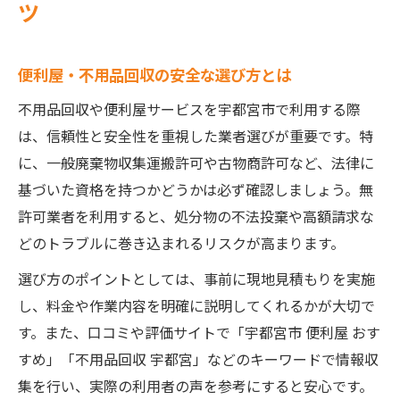
便利屋・不用品回収で効率よく片付ける方
ツ
法
宇都宮 便利屋 引越し時の片付け活用術
便利屋・不用品回収の安全な選び方とは
女性が安心できる便利屋 宇都宮の使い方
不用品回収や便利屋サービスを宇都宮市で利用する際
便利屋 宇都宮 サービスで時短整理を実現
は、信頼性と安全性を重視した業者選びが重要です。特
不用品回収 宇都宮の実践的な整理テクニッ
に、一般廃棄物収集運搬許可や古物商許可など、法律に
ク
基づいた資格を持つかどうかは必ず確認しましょう。無
女性も納得の宇都宮便利屋事情を解説
許可業者を利用すると、処分物の不法投棄や高額請求な
宇都宮 便利屋 女性目線で選ぶポイント
どのトラブルに巻き込まれるリスクが高まります。
便利屋・不用品回収で安心の対応を受ける
選び方のポイントとしては、事前に現地見積もりを実施
には
し、料金や作業内容を明確に説明してくれるかが大切で
宇都宮市 便利屋 おすすめサービスの比較
す。また、口コミや評価サイトで「宇都宮市 便利屋 おす
女性に優しい便利屋 宇都宮 サービスの特徴
すめ」「不用品回収 宇都宮」などのキーワードで情報収
宇都宮 不 用品 回収 無料相談の活用方法
集を行い、実際の利用者の声を参考にすると安心です。