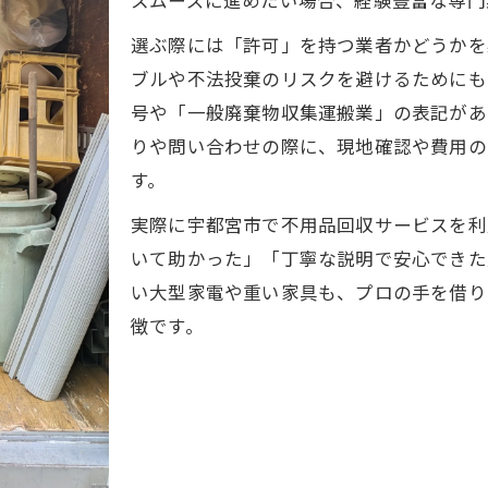
スムーズに進めたい場合、経験豊富な専門
不用品回収で実家片付け費用を安く抑える工夫
選ぶ際には「許可」を持つ業者かどうかを
回収業者選びによる費用節約のポイント
ブルや不法投棄のリスクを避けるためにも
不用品回収と自治体回収の比較による節約術
号や「一般廃棄物収集運搬業」の表記があ
持ち込みと不用品回収の費用差を理解しよう
りや問い合わせの際に、現地確認や費用の
不用品回収の無料サービス活用術を紹介
す。
宇都宮で安心できる不用品回収業者の選び方
実際に宇都宮市で不用品回収サービスを利
信頼できる不用品回収業者を見極める方法
いて助かった」「丁寧な説明で安心できた
不用品回収口コミや評判のチェックポイント
い大型家電や重い家具も、プロの手を借り
地域密着型の不用品回収業者を選ぶメリット
徴です。
不用品回収業者の許可や実績を確認しよう
安心できる不用品回収サービスの特徴とは
遺品整理や古い家具の回収に悩む方への提案
遺品整理を不用品回収でスムーズに進めるコツ