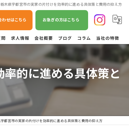
で栃木県宇都宮市の実家の片付けを効率的に進める具体策と費用の抑え方
合わせはこちら
お急ぎの方はこちら
質問
求人情報
会社概要
ブログ
コラム
当社の特徴
遺品整理
効率的に進める具体策と
不用品回収
草刈り
引越し
空き家管理
県宇都宮市の実家の片付けを効率的に進める具体策と費用の抑え方