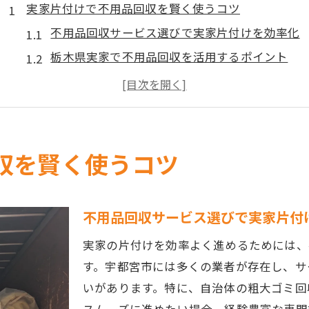
実家片付けで不用品回収を賢く使うコツ
不用品回収サービス選びで実家片付けを効率化
栃木県実家で不用品回収を活用するポイント
家族の負担を減らす不用品回収の工夫とは
不用品回収と自治体ルールの上手な併用法
実家の片付けに最適な不用品回収手順を解説
スムーズに進める実家の不用品回収術
収を賢く使うコツ
不用品回収で実家の片付けを時短する方法
宇都宮の実家片付けで役立つ不用品回収術
不用品回収サービス選びで実家片付
不用品回収と分別作業の効率的な進め方
実家の片付けを効率よく進めるためには、
不用品回収利用時のトラブル防止ポイント
す。宇都宮市には多くの業者が存在し、サ
実家の遺品や家具を安全に不用品回収するコツ
いがあります。特に、自治体の粗大ゴミ回
費用を抑えたい実家片付けの方法を解説