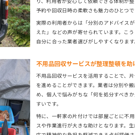
り、利用者が安心して依頼できる体制が整
不用品回収の費用や対応範囲の違いを知る
予約や回収日時の柔軟さも魅力のひとつで
持ち込み処分と不用品回収の使い分け方
実際の利用者からは「分別のアドバイスが
不用品回収選びで重視すべき安心ポイント
えた」などの声が寄せられています。こう
比較で分かる不用品回収サービスの特徴
自分に合った業者選びがしやすくなります
トラブル回避に大切な業者選びのコツ
不用品回収で失敗しない業者選びの重要性
不用品回収サービスが整理整頓を助
優良な不用品回収業者の見極め方と注意点
不用品回収サービスを活用することで、片
追加料金やトラブルを防ぐ確認ポイント
を進めることができます。業者は分別や搬
不用品回収業者の許可証・実績のチェック法
め、個人で悩みがちな「何を処分すべきか
口コミや比較で不用品回収業者を選ぶ方法
すいです。
特に、一軒家の片付けでは部屋ごとに不用
スや作業進行が大きな助けとなります。生
応で精神的な負担を軽減できる点が評価さ