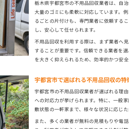
栃木県宇都宮市の不用品回収業者は、自治
大量の粗大ごみも不用品回収で手間なく処分
大量のゴミにも柔軟に対応しています。例
不用品回収活用でまとめて片付けるコツ
るごとの片付けも、専門業者に依頼するこ
自治体の持ち込み制度と不用品回収の併用術
し、安心して任せられます。
粗大ごみ処分時の不用品回収活用ポイント
不用品回収を利用する際は、まず業者へ見
不用品回収で時間と労力を削減する方法
することが重要です。信頼できる業者を選
不用品回収を使った片付けの新常識とは
を大きく抑えられるため、効率的かつ安全
不用品回収で生まれる片付けの新常識を解説
エコ・リサイクル視点での不用品回収活用法
宇都宮市で選ばれる不用品回収の特
不用品回収と整理整頓の最新トレンドを紹介
宇都宮市の不用品回収業者が選ばれる理由
一軒家片付けで重宝する不用品回収の工夫
への対応力が挙げられます。特に、一般家
不用品回収で家中の断捨離がスムーズに進む
敷状態の一軒家まで、様々な状況に応じた
自治体と民間の回収サービス比較ポイント
また、多くの業者が無料の見積もりや電話
自治体と民間の不用品回収サービス徹底比較