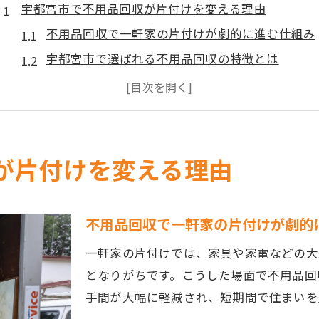
宇都宮市で不用品回収が片付けを変える理由
不用品回収で一軒家の片付けが劇的に進む仕組み
宇都宮市で選ばれる不用品回収の特徴とは
不用品回収サービスが整理整頓を助ける理由
自治体回収と不用品回収の違いとメリット
不用品回収で引越しや断捨離が簡単に進む方法
一軒家整理に役立つ不用品回収の知識
が片付けを変える理由
一軒家片付けに必須の不用品回収基礎知識
不用品回収の流れと賢い依頼のタイミング
不用品回収で一軒家の片付けが劇的
分別や持ち込み時の不用品回収注意点とは
一軒家の片付けでは、家具や家電などの大
不用品回収で粗大ごみを安全に処分する方法
となりがちです。こうした場面で不用品回
不用品回収利用時に知っておきたいポイント
手間が大幅に軽減され、短期間で住まいを
大量の粗大ごみも効率的に処分するコツ