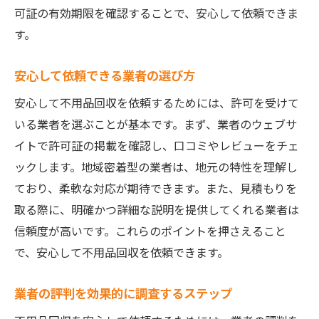
見積もり時に確認すべき重要ポイント
可証の有効期限を確認することで、安心して依頼できま
す。
複数業者の見積もりを比較する利点
見積もりの活用でスムーズな取引を実現
安心して依頼できる業者の選び方
評判は重要！不用品回収を宇都宮市の許可業者
安心して不用品回収を依頼するためには、許可を受けて
に頼む前に確認すべきポイント
いる業者を選ぶことが基本です。まず、業者のウェブサ
口コミサイトを活用した業者評価の方法
イトで許可証の掲載を確認し、口コミやレビューをチェ
友人や知人からの業者紹介のメリット
ックします。地域密着型の業者は、地元の特性を理解し
SNSでの評判検索の活用法
ており、柔軟な対応が期待できます。また、見積もりを
オンラインレビューを正しく活用する
取る際に、明確かつ詳細な説明を提供してくれる業者は
業者選びで避けるべき落とし穴
信頼度が高いです。これらのポイントを押さえること
信頼できる情報源からの業者選び
で、安心して不用品回収を依頼できます。
許可業者ならではの安心感！宇都宮市の不用品
業者の評判を効果的に調査するステップ
回収で知っておくべきこと