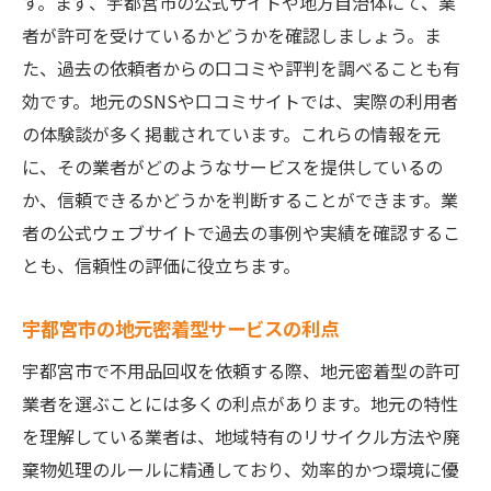
す。まず、宇都宮市の公式サイトや地方自治体にて、業
信頼できるスタッフによるプロの対応
者が許可を受けているかどうかを確認しましょう。ま
不用品回収のスムーズな流れを知る
た、過去の依頼者からの口コミや評判を調べることも有
サービス内容を事前に確認するポイント
効です。地元のSNSや口コミサイトでは、実際の利用者
業者の提供する追加サービスの活用法
の体験談が多く掲載されています。これらの情報を元
安心と信頼を宇都宮市の許可業者による不用品
に、その業者がどのようなサービスを提供しているの
回収の魅力
か、信頼できるかどうかを判断することができます。業
者の公式ウェブサイトで過去の事例や実績を確認するこ
地域に根ざしたサービスの信頼性
とも、信頼性の評価に役立ちます。
許可業者ならではの安全な処分方法
不用品回収の際のトラブル回避方法
宇都宮市の地元密着型サービスの利点
環境に配慮したエコな回収サービス
宇都宮市で不用品回収を依頼する際、地元密着型の許可
安心感を高めるコミュニケーションの重要
業者を選ぶことには多くの利点があります。地元の特性
性
を理解している業者は、地域特有のリサイクル方法や廃
許可業者のサービスを最大限に活用する方
棄物処理のルールに精通しており、効率的かつ環境に優
法