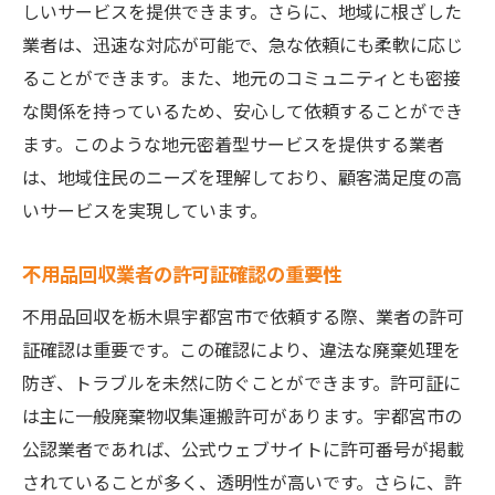
しいサービスを提供できます。さらに、地域に根ざした
地域特性を活かした宇都宮市の不用品回収許可
業者は、迅速な対応が可能で、急な依頼にも柔軟に応じ
業者の選び方
ることができます。また、地元のコミュニティとも密接
地元のニーズに応える業者を選ぶコツ
な関係を持っているため、安心して依頼することができ
地域特性に合わせた柔軟なサービス提供
ます。このような地元密着型サービスを提供する業者
は、地域住民のニーズを理解しており、顧客満足度の高
宇都宮市特有の回収手続きの理解
いサービスを実現しています。
地元密着の業者が提供する安心感
地域のエコ活動に貢献する方法
不用品回収業者の許可証確認の重要性
地元住民の声を活かした業者選び
不用品回収を栃木県宇都宮市で依頼する際、業者の許可
見積もりがスムーズに！宇都宮市の許可業者で
証確認は重要です。この確認により、違法な廃棄処理を
不用品回収を依頼する方法
防ぎ、トラブルを未然に防ぐことができます。許可証に
効果的な見積もり依頼の手順
は主に一般廃棄物収集運搬許可があります。宇都宮市の
オンラインでの見積もり活用法
公認業者であれば、公式ウェブサイトに許可番号が掲載
予算内での回収を実現する方法
されていることが多く、透明性が高いです。さらに、許