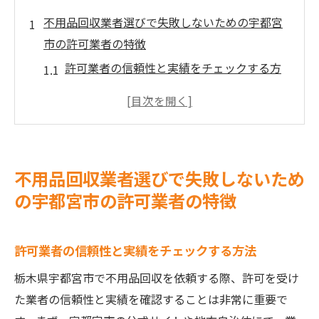
不用品回収業者選びで失敗しないための宇都宮
市の許可業者の特徴
許可業者の信頼性と実績をチェックする方
法
宇都宮市の地元密着型サービスの利点
不用品回収業者の許可証確認の重要性
安心して依頼できる業者の選び方
不用品回収業者選びで失敗しないため
業者の評判を効果的に調査するステップ
の宇都宮市の許可業者の特徴
コストパフォーマンスの高い業者の探し方
宇都宮市公認の不用品回収業者が提供する信頼
許可業者の信頼性と実績をチェックする方法
性の高いサービス
栃木県宇都宮市で不用品回収を依頼する際、許可を受け
安心の保証付きサービスの内容とは
た業者の信頼性と実績を確認することは非常に重要で
宇都宮市の法律に基づいた廃棄物処理