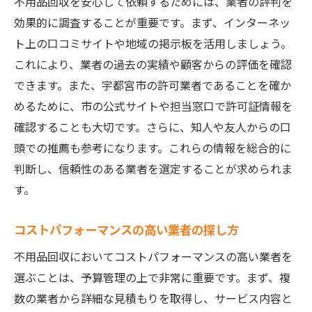
許可業者による安心の契約内容
不用品回収を安心して依頼するためには、業者の評判を
効果的に調査することが重要です。まず、インターネッ
不用品の引き取りから処分までの流れ
ト上の口コミサイトや地域の掲示板を活用しましょう。
契約前に確認しておくべき事項
これにより、業者の過去の実績や顧客からの評価を確認
安心して任せられる回収手順
できます。また、宇都宮市の許可業者であることを確か
許可業者だからこそのメリット
めるために、市の公式サイトや担当窓口で許可証情報を
許可業者の選択がもたらす安心感
確認することも大切です。さらに、知人や友人からの口
宇都宮市公認の不用品回収業者で地域に優しい
頭での推薦も参考になります。これらの情報を総合的に
処分方法を見つけよう
判断し、信頼性のある業者を選定することが求められま
環境に配慮した廃棄物処理の重要性
す。
リサイクル可能な不用品の見極め方
コストパフォーマンスの高い業者の探し方
地域全体で取り組むエコ活動の紹介
不用品回収においてコストパフォーマンスの高い業者を
地元でのリサイクル施設の活用法
選ぶことは、予算管理の上で非常に重要です。まず、複
環境負荷を減らすための業者選び
数の業者から詳細な見積もりを取得し、サービス内容と
宇都宮市のエコ政策と協力する方法