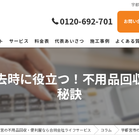
宇
0120-692-701
お問い
ト
サービス
料金表
代表あいさつ
施工事例
よくある
去時に役立つ！不用品回
秘訣
都宮の不用品回収・便利屋なら合同会社ライフサービス
コラム
宇都宮市