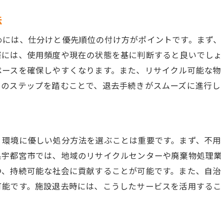
介護施設退去時に必要な片付け計画と不用品処分法
法
スムーズな片付けのための計画作り
めには、仕分けと優先順位の付け方がポイントです。まず
不用品のリストアップと整理方法
際には、使用頻度や現在の状態を基に判断すると良いでし
施設の規定に合わせた片付け方法
ペースを確保しやすくなります。また、リサイクル可能な
遺品整理士の専門知識を活用する
らのステップを踏むことで、退去手続きがスムーズに進行し
家族との分担で効率的に進める方法
片付けにおける時間管理の重要性
宇都宮市での信頼できる不用品回収業者を見つける方法
、環境に優しい処分方法を選ぶことは重要です。まず、不
地域で評判の高い業者リスト
県宇都宮市では、地域のリサイクルセンターや廃棄物処理
業者選定時に注意したい法律知識
つ、持続可能な社会に貢献することが可能です。また、自
現地確認で確認すべきポイント
可能です。施設退去時には、こうしたサービスを活用する
専門的な不用品回収の選び方
業者との契約前に確認すべき事