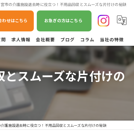
都宮市の介護施設退去時に役立つ！不用品回収とスムーズな片付けの秘訣
合わせはこちら
お急ぎの方はこちら
質問
求人情報
会社概要
ブログ
コラム
当社の特徴
遺品整理
収とスムーズな片付けの
不用品回収
草刈り
引越し
空き家管理
の介護施設退去時に役立つ！不用品回収とスムーズな片付けの秘訣