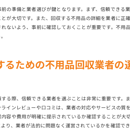
効率的な搬出のための工夫
事前の準備と業者選びが鍵となります。まず、信頼できる
プロのアドバイスを活かす方法
ことが大切です。また、回収する不用品の詳細を業者に正
ストレスフリーな退去の実現
されないよう、事前に確認しておくことが重要です。不用
宇都宮市での不用品回収に関するFAQと地域密着サービス
う。
よくある質問とその回答
地域密着型サービスのメリット
するための不用品回収業者の
自治体のサポートを受ける方法
FAQから見る不用品回収の流れ
サービス利用者の声を紹介
宇都宮市特有の回収方法
頼する際、信頼できる業者を選ぶことは非常に重要です。
退去後の清掃と不用品回収を一括依頼するメリットとは
ンラインレビューや口コミは、業者の対応やサービスの質
一括依頼でコストを抑える方法
業内容や費用が明確に提示されているか確認することが大
清掃と回収を同時に行う利便性
により、業者が法的に問題なく運営されているかを確認で