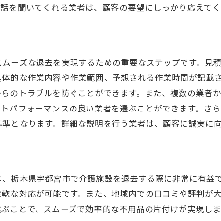
業者に依頼する際のチェックポイント
て話を聞いてくれる業者は、顧客の要望にしっかり応えてく
一括依頼による時間短縮の効果
信頼性の高い業者の見つけ方
退去後の安心感を得るための提案
スムーズな退去を実現するための重要なステップです。見
具体的な作業内容や作業範囲、予想される作業時間が記載
からのトラブルを防ぐことができます。また、複数の業者
ストパフォーマンスの良い業者を選ぶことができます。さ
基準となります。詳細な説明を行う業者は、顧客に誠実に
は、栃木県宇都宮市で介護施設を退去する際に非常に有益
柔軟な対応が可能です。また、地域内での口コミや評判が
選ぶことで、スムーズで効率的な不用品の片付けが実現し