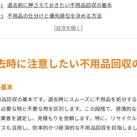
退去前に押さえておきたい不用品回収の基本
不用品の仕分けと優先順位を決める方法
環境に優しい不用品の処分法
自治体サービスと業者利用の違い
不用品回収のタイミングと効率化の秘訣
トラブルを避けるための注意点
去時に注意したい不用品回収
スムーズな退去を実現するための不用品回収業者の選び方
信頼できる業者を見極めるポイント
の基本
見積もり取得時に確認すべき項目
用品回収の基本です。退去時にスムーズに不用品を処分す
地域密着型サービスの利点
、必要な物と不要な物を区別します。この段階で、感情的
口コミやレビューを活用した業者選び
収業者を選定し、見積もりを依頼します。特に、リサイク
不用品回収業者のサービス内容を比較する
ビスも活用し、効率的かつ経済的な不用品回収を目指しま
退去時に適した業者の選び方