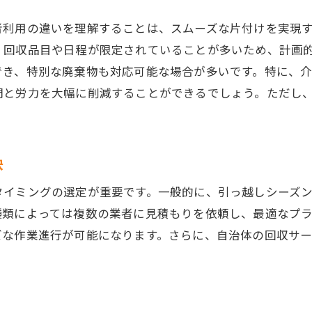
安心して依頼できる業者の特徴
者利用の違いを理解することは、スムーズな片付けを実現
退去時に知っておきたい不用品回収のポイントと注意点
、回収品目や日程が限定されていることが多いため、計画
不用品回収に関する法律と規制
でき、特別な廃棄物も対応可能な場合が多いです。特に、
間と労力を大幅に削減することができるでしょう。ただし
トラブルを未然に防ぐための対策
安心して利用できる保険の有無
費用を抑えるための工夫
訣
業者依頼時の事前準備
タイミングの選定が重要です。一般的に、引っ越しシーズ
不用品回収のスケジュール管理
種類によっては複数の業者に見積もりを依頼し、最適なプ
効率的な不用品回収で介護施設退去をスムーズに進める秘
ズな作業進行が可能になります。さらに、自治体の回収サ
事前準備で退去作業を効率化
不用品の買取サービスを活用する
退去期限に間に合う計画の立て方