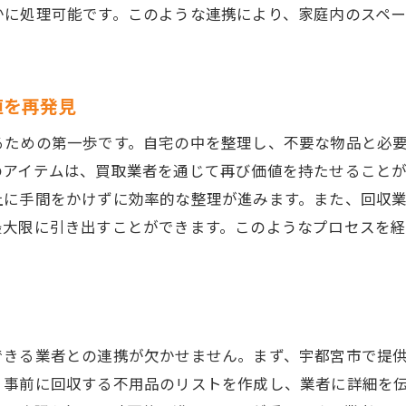
不用品回収で得られるお得な特典情報
かに処理可能です。このような連携により、家庭内のスペ
キャンペーンを活用して賢く不用品を処分
地域特有のキャンペーン情報を見逃さない方法
値を再発見
不用品回収で生活をエコにする具体的な方法
るための第一歩です。自宅の中を整理し、不要な物品と必
のアイテムは、買取業者を通じて再び価値を持たせること
上に手間をかけずに効率的な整理が進みます。また、回収
最大限に引き出すことができます。このようなプロセスを
できる業者との連携が欠かせません。まず、宇都宮市で提
。事前に回収する不用品のリストを作成し、業者に詳細を