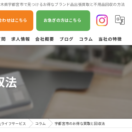
栃木県宇都宮市で見つけるお得なブランド品出張買取と不用品回収の方法
合わせはこちら
お急ぎの方はこちら
質問
求人情報
会社概要
ブログ
コラム
当社の特徴
遺品整理
不用品回収
収法
草刈り
引越し
空き家管理
社ライフサービス
コラム
宇都宮市のお得な買取と回収法