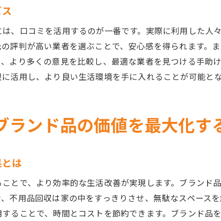
地元の口コミを活用した賢い業者選び
ビス
地域イベントで不用品を効率よく処分する方法
には、口コミを活用するのが一番です。実際に利用した人
生活を快適にする不用品回収の活用法
元の評判が高い業者を選ぶことで、安心感を得られます。
出張買取でブランド品の価値を見極め不用品を処分する
り、より多くの意見を比較し、最適な業者を見つける手助
ブランド品の適正価格を知るためのポイント
限に活用し、より良い生活環境を手に入れることが可能と
出張買取での価値査定の信頼性を検証
不用品処分の決め手となるポイントとは
ブランド品の価値を最大化す
賢く不用品を処分するためのステップ
ブランド品を高く売るための準備と注意点
宇都宮市での買取体験をリアルに紹介
果とは
不用品回収のお得なキャンペーンで宇都宮市をエコに
ることで、より効率的な生活改善が実現します。ブランド
宇都宮市で注目の不用品回収キャンペーンとは
で、不用品回収は家の中をすっきりさせ、無駄なスペースを
エコ活動に貢献できるキャンペーン参加法
用することで、時間とコストを節約できます。ブランド品