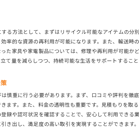
ブランド品の価値を再確認するためのステップ
環境に優しい不用品回収とお得なブランド品査定のポイ
エコな不用品回収で地球にも優しい選択を
にする方法として、まずはリサイクル可能なアイテムの分
効率的な資源の再利用が可能になります。また、輸送時の
ブランド品査定で押さえておくべき基準
なった家具や家電製品については、修理や再利用が可能か
環境に配慮した不用品回収の選び方
め立て量を減らしつつ、持続可能な生活をサポートすること
買取時に知っておきたいエコな情報
宇都宮市での環境保護活動と連携する方法
決策
ブランド品査定で得ることのできる意外な価値
びは慎重に行う必要があります。まず、口コミや評判を徹
地域密着の不用品回収サービスで宇都宮市の生活を快適
できます。また、料金の透明性も重要です。見積もりを取
地域密着型サービスの特徴とメリット
の登録や認可状況を確認することで、安心して利用できる
宇都宮市での不用品回収の最新トレンド
に引き出し、満足度の高い取引を実現することができます
信頼できる業者を見つけるためのチェックポイント