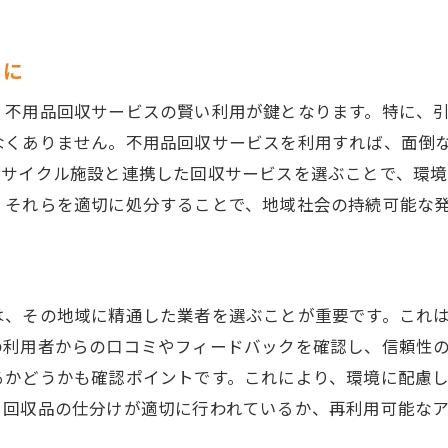
宇都宮市で出張買取を利用して賢く不用品を整理
出張買取サービスの利用手順を詳しく解説
トに
不要になったブランド品の賢い整理方法
、不用品回収サービスの賢い利用が鍵となります。特に、
宇都宮市でおすすめの買取業者一覧
なくありません。不用品回収サービスを利用すれば、面倒
出張買取の際に必要な準備と心構え
リサイクル施設と連携した回収サービスを選ぶことで、環境
不用品整理で得られる意外なメリット
、それらを適切に処分することで、地域社会の持続可能な
地域イベントを活用した不用品処分方法
ブランド品出張買取と不用品回収で暮らしをリフレッシ
ブランド品買取で得られる新たな生活スタイル
は、その地域に精通した業者を選ぶことが重要です。これ
不用品回収で部屋をスッキリさせる方法
の利用者からの口コミやフィードバックを確認し、信頼性
出張買取サービスの活用で暮らしに変化を
るかどうかも確認ポイントです。これにより、環境に配慮
、回収品の仕分けが適切に行われているか、再利用可能な
効率的な不用品整理で心も空間もリフレッシュ
宇都宮市特有のサービスを効果的に利用する