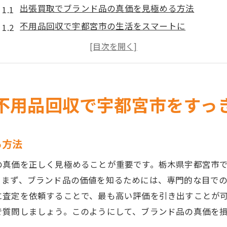
出張買取でブランド品の真価を見極める方法
不用品回収で宇都宮市の生活をスマートに
地域密着型サービスの選び方ガイド
環境を考慮した不用品処分のポイント
買取業者選びで注意すべき点とその解決策
口コミで探す信頼できる出張買取サービス
不用品回収で宇都宮市をすっ
不用品回収を活用してブランド品の価値を最大化する方
不用品回収とブランド品買取の相乗効果とは
る方法
効果的な不用品整理でブランド品の価値を再発見
の真価を正しく見極めることが重要です。栃木県宇都宮市
不用品回収業者との賢い連携方法
。まず、ブランド品の価値を知るためには、専門的な目で
ブランド品の価値評価基準を知る
に査定を依頼することで、最も高い評価を引き出すことが
宇都宮市でのお得な買取取引の流れ
で質問しましょう。このようにして、ブランド品の真価を
不用品回収から学ぶ生活効率化のヒント