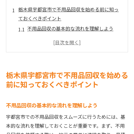
栃木県宇都宮市で不用品回収を始める前に知っ
ておくべきポイント
不用品回収の基本的な流れを理解しよう
宇都宮市での不用品回収に必要な手続きと
は
地元の法律や規制に関する重要な情報
不用品回収を依頼するタイミングの見極め
栃木県宇都宮市で不用品回収を始める
方
前に知っておくべきポイント
安全に不用品を処分するためのポイント
家族や近隣住民への配慮を忘れずに
不用品回収の基本的な流れを理解しよう
地元密着サービスで効率的に不用品回収をする
方法
宇都宮市での不用品回収をスムーズに行うためには、基
本的な流れを理解しておくことが重要です。まず、不用
地元業者の選択で得られるメリット