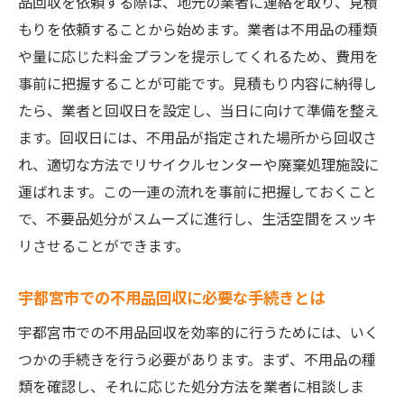
品回収を依頼する際は、地元の業者に連絡を取り、見積
不用品回収の円滑な進め方
もりを依頼することから始めます。業者は不用品の種類
地域特有のサービスを活用しよう
や量に応じた料金プランを提示してくれるため、費用を
地元企業の信頼性を確認する方法
事前に把握することが可能です。見積もり内容に納得し
迅速な対応で不用品を素早く処分
たら、業者と回収日を設定し、当日に向けて準備を整え
地域ネットワークを利用した委託方法
ます。回収日には、不用品が指定された場所から回収さ
エコな不用品回収で環境に優しい選択を
れ、適切な方法でリサイクルセンターや廃棄処理施設に
運ばれます。この一連の流れを事前に把握しておくこと
再利用可能なアイテムの見分け方
で、不要品処分がスムーズに進行し、生活空間をスッキ
リサイクル店との連携でエコロジーに
リさせることができます。
地域のリサイクルセンターの活用法
不用品回収で環境負荷を減らす方法
宇都宮市での不用品回収に必要な手続きとは
持続可能な社会のためにできること
宇都宮市での不用品回収を効率的に行うためには、いく
ゴミを減らすための日常的な工夫
つかの手続きを行う必要があります。まず、不用品の種
信頼できる不用品回収業者を見つけるには
類を確認し、それに応じた処分方法を業者に相談しま