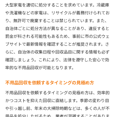
大型家電を適切に処分することを求めています。冷蔵庫
ト
や洗濯機などの家電は、リサイクルが義務付けられてお
心地よい住環境を手に入れる方法
り、無許可で廃棄することは禁じられています。また、
ストレスを軽減する不用品処分術
自治体ごとに処分方法が異なることがあり、違反すると
生活の質を向上させるための整理法
罰金が科される可能性もあるため、事前に市の公式ウェ
家族の安全を確保するためのポイント
ブサイトで最新情報を確認することが推奨されます。さ
引越し前後でのスムーズな対応方法
らに、自治体の収集日程や回収品目に関する情報も必ず
確認しましょう。これにより、法律を遵守した安心で効
不用品回収後の空間利用アイデア
率的な不用品回収が可能となります。
宇都宮市の住民として果たすべき社会的責任と
は
不用品回収を依頼するタイミングの見極め方
地域社会への貢献としての不用品回収
不用品回収を依頼するタイミングの見極め方は、効率的
地元コミュニティとの協力の重要性
かつコストを抑えた回収に直結します。季節の変わり目
持続可能な開発目標と日常生活の関連
や引っ越し前、年末の大掃除時期などは、多くの人が不
環境保全活動に参加する方法
用品を処分したがるため、業者が混雑することがありま