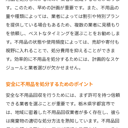
地域イベントでの不用品回収の役割
す。このため、早めの計画が重要です。また、不用品の
子供たちへの環境教育の実践法
量や種類によっては、業者によっては割引や特別プラン
不用品回収の進化系サービスを活用する
を提供している場合もあるため、複数の業者に見積もり
を依頼し、ベストなタイミングを選ぶことをお勧めしま
オンラインでの不用品回収サービスの利用
す。不用品の状態や使用頻度によっては、売却や寄付も
法
視野に入れることで、処分費用を抑えることができま
テクノロジーを活用した効率的な回収方法
す。効率的に不用品を処分するためには、計画的なスケ
新しい不用品回収の形を理解する
ジュールと業者選びが欠かせません。
不用品のデジタル管理とその未来
サービスプロバイダーとのデジタル連携
安全に不用品を処分するためのポイント
持続可能な生活をサポートする最新技術
安全な不用品回収を行うためには、まず許可を持つ信頼
できる業者を選ぶことが重要です。栃木県宇都宮市で
は、地域に密着した不用品回収業者が多く存在し、彼ら
は廃棄物の適切な処分方法を熟知しています。不用品回