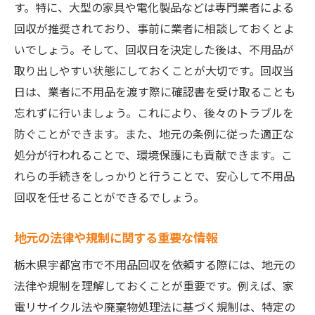
口コミとレビューを活用した業者選び
す。特に、大型の家具や電化製品などは専門業者による
信頼性を判断するためのチェックリスト
回収が推奨されており、事前に業者に相談しておくとよ
いでしょう。そして、回収日を決定した後は、不用品が
料金体系とサービス内容の比較方法
取り出しやすい状態にしておくことが大切です。回収当
過去の実績と評判を確認する
日は、業者に不用品を渡す際に確認書を受け取ることも
業者とのコミュニケーションの取り方
忘れずに行いましょう。これにより、後々のトラブルを
トラブルを避けるための事前確認事項
防ぐことができます。また、地元の条例に従った適正な
見積もりを依頼する際の注意点とコツ
処分が行われることで、環境保護にも貢献できます。こ
正確な見積もりを得るための準備
れらの手続きをしっかりと行うことで、安心して不用品
複数業者からの見積もりを比較検討
回収を任せることができるでしょう。
料金の内訳と追加費用の確認方法
地元の法律や規制に関する重要な情報
見積もりの妥当性を判断するポイント
栃木県宇都宮市で不用品回収を依頼する際には、地元の
見積もり依頼時に確認すべき質問
法律や規制を理解しておくことが重要です。例えば、家
無料見積もりを活用する利点
電リサイクル法や廃棄物処理法に基づく規制は、特定の
不用品回収で生活空間をスッキリさせるメリッ