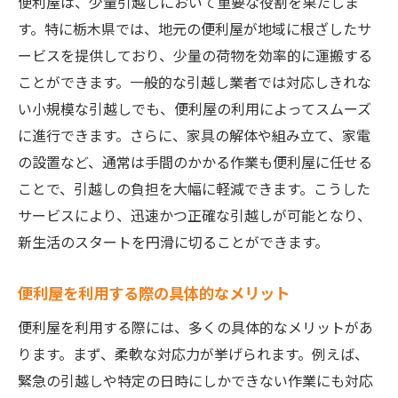
便利屋は、少量引越しにおいて重要な役割を果たしま
少量引越しでの特別な運搬サービス
す。特に栃木県では、地元の便利屋が地域に根ざしたサ
便利屋による安心の梱包サービス
ービスを提供しており、少量の荷物を効率的に運搬する
不用品回収とリサイクル支援
ことができます。一般的な引越し業者では対応しきれな
地元特有のニーズに応える柔軟性
い小規模な引越しでも、便利屋の利用によってスムーズ
引越し後のサポートサービス
に進行できます。さらに、家具の解体や組み立て、家電
便利屋を利用して少量引越しの手間を最小限に
の設置など、通常は手間のかかる作業も便利屋に任せる
抑える方法
ことで、引越しの負担を大幅に軽減できます。こうした
サービスにより、迅速かつ正確な引越しが可能となり、
効率的なスケジュール管理の重要性
新生活のスタートを円滑に切ることができます。
プロによる梱包のテクニック
便利屋のサービスで時間を最大限に活用
便利屋を利用する際の具体的なメリット
ストレスを軽減するための準備ステップ
便利屋を利用する際には、多くの具体的なメリットがあ
便利屋とのコミュニケーションのコツ
ります。まず、柔軟な対応力が挙げられます。例えば、
少量引越しを成功に導くための計画
緊急の引越しや特定の日時にしかできない作業にも対応
地域密着型便利屋が提供する少量引越しのメリ