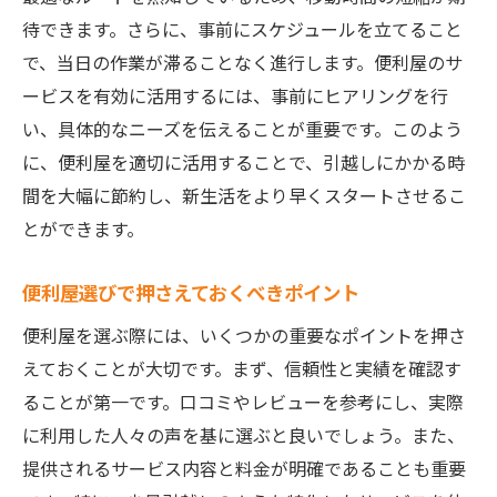
サービス内容を理解して選ぶ
待できます。さらに、事前にスケジュールを立てること
事前の打ち合わせで詳細を確認
で、当日の作業が滞ることなく進行します。便利屋のサ
便利屋への具体的な依頼方法
ービスを有効に活用するには、事前にヒアリングを行
引越し後のサービス利用法
い、具体的なニーズを伝えることが重要です。このよう
便利屋利用のコストパフォーマンスを高め
に、便利屋を適切に活用することで、引越しにかかる時
る
間を大幅に節約し、新生活をより早くスタートさせるこ
活用後のフィードバックでさらなる改善を
とができます。
栃木県での少量引越しに便利屋を選ぶべき理由
便利屋選びで押さえておくべきポイント
地域に特化したサービス提供能力
便利屋を選ぶ際には、いくつかの重要なポイントを押さ
多様なニーズに応える柔軟性
えておくことが大切です。まず、信頼性と実績を確認す
コスト削減に繋がる選択肢
ることが第一です。口コミやレビューを参考にし、実際
便利屋選びで安心感を得る
に利用した人々の声を基に選ぶと良いでしょう。また、
地域社会とのつながりを活かしたサポート
提供されるサービス内容と料金が明確であることも重要
長年の経験に基づく信頼性