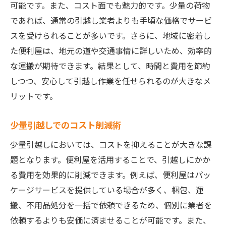
可能です。また、コスト面でも魅力的です。少量の荷物
ット
であれば、通常の引越し業者よりも手頃な価格でサービ
地元ならではの迅速な対応力
スを受けられることが多いです。さらに、地域に密着し
地域の特性を活かしたサービス
た便利屋は、地元の道や交通事情に詳しいため、効率的
な運搬が期待できます。結果として、時間と費用を節約
信頼できるスタッフの存在
しつつ、安心して引越し作業を任せられるのが大きなメ
緊急時のフレキシブルな対応
リットです。
地域コミュニティとの連携
長期的な関係構築の利点
少量引越しでのコスト削減術
便利屋の少量引越しサービスで引越しストレス
少量引越しにおいては、コストを抑えることが大きな課
を軽減する
題となります。便利屋を活用することで、引越しにかか
引越し計画に役立つアドバイス
る費用を効果的に削減できます。例えば、便利屋はパッ
便利屋サービスを活用したストレスフリー
ケージサービスを提供している場合が多く、梱包、運
な方法
搬、不用品処分を一括で依頼できるため、個別に業者を
安心感をもたらすサポート体制
依頼するよりも安価に済ませることが可能です。また、