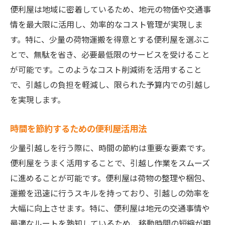
便利屋によるトラブル対応力
便利屋は地域に密着しているため、地元の物価や交通事
情を最大限に活用し、効率的なコスト管理が実現しま
リラックスして引越しを迎えるための秘訣
す。特に、少量の荷物運搬を得意とする便利屋を選ぶこ
精神的負担を減少させるサービス展開
とで、無駄を省き、必要最低限のサービスを受けること
スムーズな引越しを実現する便利屋の選び方と
が可能です。このようなコスト削減術を活用すること
利点
で、引越しの負担を軽減し、限られた予算内での引越し
信頼できる便利屋の選び方
を実現します。
見積もりサービスの活用法
口コミを活用した便利屋選び
時間を節約するための便利屋活用法
サービス内容の比較ポイント
少量引越しを行う際に、時間の節約は重要な要素です。
契約前に確認するべき事項
便利屋をうまく活用することで、引越し作業をスムーズ
スムーズな引越しを支えるプロの技術
に進めることが可能です。便利屋は荷物の整理や梱包、
運搬を迅速に行うスキルを持っており、引越しの効率を
便利屋の少量引越しサービスを最大限に活用す
大幅に向上させます。特に、便利屋は地元の交通事情や
るためのポイント
最適なルートを熟知しているため、移動時間の短縮が期