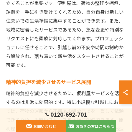
立てることが重要です。便利屋は、荷物の整理や梱包、
運搬を一手に引き受けてくれるため、自分自身は新しい
住まいでの生活準備に集中することができます。また、
地域に密着したサービスであるため、急な変更や特別な
リクエストにも柔軟に対応してくれます。プロフェッシ
ョナルに任せることで、引越し前の不安や時間の制約か
ら解放され、落ち着いて新生活をスタートさせることが
可能です。
精神的負担を減少させるサービス展開
精神的負担を減少させるために、便利屋サービスを活用
するのは非常に効果的です。特に小規模な引越しにおい
ては、荷物の運搬から不用品の処分までを一貫して依頼
0120-692-701
できるため、手間やストレスを大幅に削減できます。便
お問い合わせ
お急ぎの方はこちら
利屋のスタッフは、引越しに関するあらゆる問題に迅速