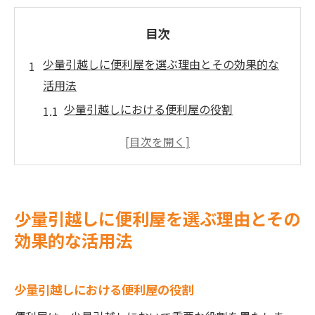
目次
少量引越しに便利屋を選ぶ理由とその効果的な
活用法
少量引越しにおける便利屋の役割
便利屋を利用する際の具体的なメリット
少量引越しでのコスト削減術
時間を節約するための便利屋活用法
便利屋選びで押さえておくべきポイント
少量引越しに便利屋を選ぶ理由とその
効果的なサービス活用のための準備法
効果的な活用法
便利屋が栃木県の少量引越しで提供する特別な
サービス
少量引越しにおける便利屋の役割
地域密着型のサービスの利点