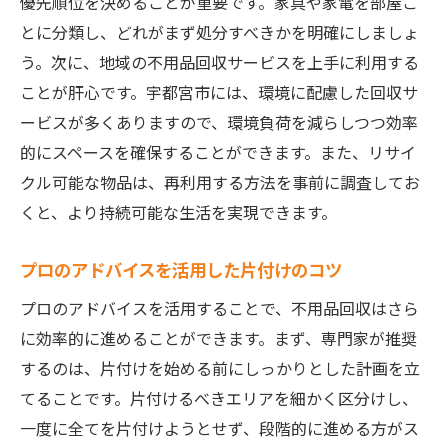
優先順位を決めることが重要です。家具や家電を部屋ご
家具の効果的な分解と運搬テクニック
とに分類し、どれがまず処分すべきかを明確にしましょ
家電の安全な処分方法とリサイクルの重要
う。次に、地域の不用品回収サービスを上手に利用する
性
ことが肝心です。宇都宮市には、環境に配慮した回収サ
専門家に学ぶ不用品回収のスケジュール管
ービスが多くありますので、環境負荷を減らしつつ効率
理
的にスペースを確保することができます。また、リサイ
手間を省くための効率的な回収準備
クル可能な物品は、再利用する方法を事前に調査してお
不用品回収時のトラブル回避方法
くと、より持続可能な生活を実現できます。
回収後の清掃で気持ちの良い空間を維持す
る
プロのアドバイスを活用した片付けのコツ
地元サービスを活用した効率的な不用品回収の
プロのアドバイスを活用することで、不用品回収はさら
方法
に効率的に進めることができます。まず、専門家が推奨
地域密着型サービスの選び方と活用術
するのは、片付けを始める前にしっかりとした計画を立
回収サービスの比較でコストを抑える方法
てることです。片付けるべきエリアを細かく区分けし、
一度に全てを片付けようとせず、段階的に進める方がス
地元の回収業者を選ぶ際のチェックポイン