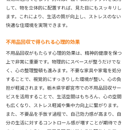
し
して、物を立体的に配置すれば、見た目にもスッキリし
地域コミュニティとの協力で実現する持続
ます。これにより、生活の質が向上し、ストレスのない
可能性
快適な住環境を実現できます。
環境意識を高める教育と啓発活動の重要性
不用品回収で得られる心理的効果
快適な暮らしを実現する不用品回収のステップ
初めての不用品回収のためのガイド
不用品回収がもたらす心理的効果は、精神的健康を保つ
上で非常に重要です。物理的にスペースが整うだけでな
回収計画で快適な生活空間をデザインする
く、心の整理整頓も進みます。不要な家具や家電を処分
不用品がもたらす心理的影響とその解消法
することで、視覚的にすっきりした環境が整い、心の負
居心地の良さを追求するための片付け法
担が軽減されます。栃木県宇都宮市での不用品回収サー
不用品回収後のインテリア改善アイデア
ビスを活用することで、生活空間はもちろん、心の空間
スッキリ生活を長続きさせるための習慣化
も広くなり、ストレス軽減や集中力向上に繋がります。
不用品回収で得られる宇都宮市での新しいライ
また、不要品を手放す過程で、自己効力感が高まり、自
フスタイル
分の生活に対するコントロール感が増すことが期待でき