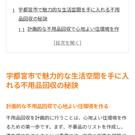
宇都宮市で魅力的な生活空間を手に入れる不用
品回収の秘訣
計画的な不用品回収で心地よい住環境を作
る
プロのアドバイスを活用した片付けのコツ
スムーズな回収手順でストレスを軽減する
方法
宇都宮市で魅力的な生活空間を手に入
スペースを有効活用するための整理整頓術
れる不用品回収の秘訣
不用品回収で得られる心理的効果
宇都宮市の不用品回収サービスを最大限に
計画的な不用品回収で心地よい住環境を作る
活用する方法
不用品回収のプロが教える家具や家電の片付け
不用品回収を計画的に行うことは、心地よい住環境を作
術
るための第一歩です。まず、不要品のリストを作成し、