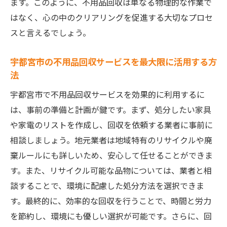
ミニマリストの視点で考える新しい暮らし
ます。このように、不用品回収は単なる物理的な作業で
はなく、心の中のクリアリングを促進する大切なプロセ
不用品回収をきっかけに始めるエコライフ
スと言えるでしょう。
回収後の生活改善で得られる幸福感
地域とのつながりを深めるきっかけ作り
宇都宮市の不用品回収サービスを最大限に活用する方
生活空間に広がる新しい可能性の発見
法
未来志向のライフスタイルを実現する方法
宇都宮市で不用品回収サービスを効果的に利用するに
は、事前の準備と計画が鍵です。まず、処分したい家具
や家電のリストを作成し、回収を依頼する業者に事前に
相談しましょう。地元業者は地域特有のリサイクルや廃
棄ルールにも詳しいため、安心して任せることができま
す。また、リサイクル可能な品物については、業者と相
談することで、環境に配慮した処分方法を選択できま
す。最終的に、効率的な回収を行うことで、時間と労力
を節約し、環境にも優しい選択が可能です。さらに、回