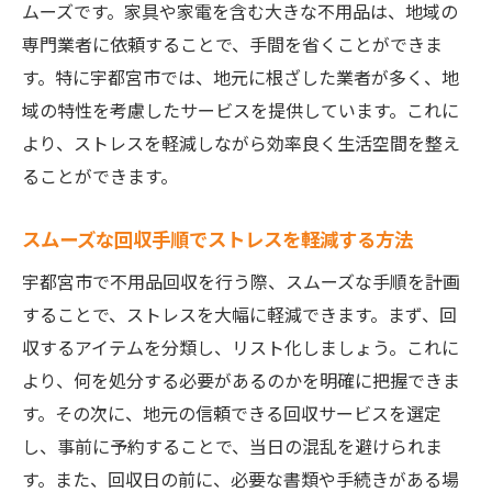
ムーズです。家具や家電を含む大きな不用品は、地域の
ト
専門業者に依頼することで、手間を省くことができま
効率的な依頼方法とその利点
す。特に宇都宮市では、地元に根ざした業者が多く、地
地元住民による体験談から学ぶ活用法
域の特性を考慮したサービスを提供しています。これに
地域特有の不用品回収情報を活用する
より、ストレスを軽減しながら効率良く生活空間を整え
環境に優しい不用品回収で宇都宮市の未来を守
ることができます。
る
リサイクル可能な材料の見分け方
スムーズな回収手順でストレスを軽減する方法
環境に配慮した処分を行うための知識
宇都宮市で不用品回収を行う際、スムーズな手順を計画
地域環境を守るための住民の役割
することで、ストレスを大幅に軽減できます。まず、回
サステイナブルな回収方法を選ぶ理由
収するアイテムを分類し、リスト化しましょう。これに
より、何を処分する必要があるのかを明確に把握できま
不用品回収で地域社会に貢献する方法
す。その次に、地元の信頼できる回収サービスを選定
未来の世代のために今できること
し、事前に予約することで、当日の混乱を避けられま
宇都宮市の住民が知っておきたい不用品回収の
す。また、回収日の前に、必要な書類や手続きがある場
流れ