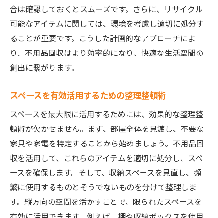
合は確認しておくとスムーズです。さらに、リサイクル
回収サービス利用のための基本的な流れ
可能なアイテムに関しては、環境を考慮し適切に処分す
依頼から完了までの具体的なステップ
ることが重要です。こうした計画的なアプローチによ
事前準備でスムーズに進めるためのポイン
り、不用品回収はより効率的になり、快適な生活空間の
ト
創出に繋がります。
トラブルを未然に防ぐための注意事項
スペースを有効活用するための整理整頓術
時間を有効に使う回収計画の立て方
回収後のフォローアップで後悔しない選択
スペースを最大限に活用するためには、効果的な整理整
頓術が欠かせません。まず、部屋全体を見渡し、不要な
エコで持続可能な不用品回収の選択肢を探る
家具や家電を特定することから始めましょう。不用品回
サステイナブルな回収方法の探し方
収を活用して、これらのアイテムを適切に処分し、スペ
エコな不用品回収がもたらす長期的な利益
ースを確保します。そして、収納スペースを見直し、頻
持続可能な選択を支える技術とイノベーシ
繁に使用するものとそうでないものを分けて整理しま
ョン
す。縦方向の空間を活かすことで、限られたスペースを
リサイクルショップを活用した新しい暮ら
有効に活用できます。例えば、棚や収納ボックスを使用