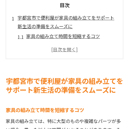
目次
宇都宮市で便利屋が家具の組み立てをサポート
新生活の準備をスムーズに
家具の組み立て時間を短縮するコツ
信頼できる便利屋の選び方
家具組み立てサービスの利用者の声
便利屋が提供する付加価値サービス
新生活に必要な家具選びのポイント
宇都宮市で便利屋が家具の組み立てを
引越し後の家具配置アイデア
サポート新生活の準備をスムーズに
引越しのストレスを軽減！便利屋による家具組
み立てサービスの魅力
家具の組み立て時間を短縮するコツ
引越し前に知っておきたい便利屋の役割
家具の組み立ては、特に大型のものや複雑なパーツが多
ストレスフリーな家具組み立ての流れ