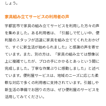
しょう。
家具の修理・メンテナンスもお任せ
より良い新生活への第一歩
家具組み立てサービスの利用者の声
環境に優しい選択便利屋が引越し時の廃材処理
宇都宮市で家具の組み立てサービスを利用した方々の声
もお手伝い
を集めました。ある利用者は、「引越しで忙しい中、便
環境に配慮した引越しのポイント
利屋のスタッフが迅速に家具を組み立ててくれたおかげ
便利屋が提供する廃材処理サービス
で、すぐに新生活が始められました」と感謝の声を寄せ
リサイクル可能な家具の選び方
ています。また、別の方は、「家具の組み立ては想像以
エコフレンドリーな引越しのコツ
上に複雑でしたが、プロの手にかかるとあっという間に
引越し時のゴミ分別方法
完成しました。丁寧な作業ぶりに感動しました」と述べ
ています。便利屋サービスは、地域のニーズに応じた柔
持続可能な引越しを目指して
軟な対応で多くの利用者に支持されています。引越しや
宇都宮市の便利屋が提供する家具組み立てと地
新生活の準備でお困りの方は、ぜひ便利屋のサービスを
元情報の活用
活用してみてください。
地元の便利屋だからこその強み