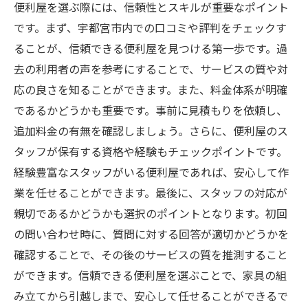
便利屋を選ぶ際には、信頼性とスキルが重要なポイント
宇都宮市の地理を活かしたサービス提供
です。まず、宇都宮市内での口コミや評判をチェックす
地域密着だからこその安心感
ることが、信頼できる便利屋を見つける第一歩です。過
去の利用者の声を参考にすることで、サービスの質や対
便利屋利用で地元情報を有効活用
応の良さを知ることができます。また、料金体系が明確
効率的な引越しプランニングの方法
であるかどうかも重要です。事前に見積もりを依頼し、
引越し時に役立つ宇都宮市の情報
追加料金の有無を確認しましょう。さらに、便利屋のス
地元住民が選ぶ便利屋の魅力
タッフが保有する資格や経験もチェックポイントです。
新生活のスタートをサポート便利屋が家具の悩
経験豊富なスタッフがいる便利屋であれば、安心して作
みを解決
業を任せることができます。最後に、スタッフの対応が
家具選びのアドバイスを受けるメリット
親切であるかどうかも選択のポイントとなります。初回
便利屋が解決する、家具に関するよくある
の問い合わせ時に、質問に対する回答が適切かどうかを
悩み
確認することで、その後のサービスの質を推測すること
新生活を快適にする家具の配置術
ができます。信頼できる便利屋を選ぶことで、家具の組
み立てから引越しまで、安心して任せることができるで
便利屋のアイデアでおしゃれな部屋作り