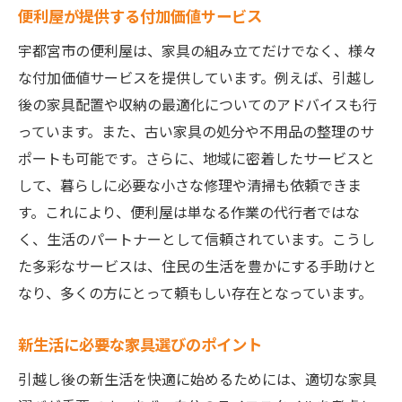
家具組み立てに役立つ地元情報
便利屋が提供する付加価値サービス
宇都宮市ならではのサービス活用法
宇都宮市の便利屋は、家具の組み立てだけでなく、様々
家具選びに役立つ地元ショップ情報
な付加価値サービスを提供しています。例えば、引越し
便利屋による地元情報の収集方法
後の家具配置や収納の最適化についてのアドバイスも行
地域とのつながりを活かしたサービス
っています。また、古い家具の処分や不用品の整理のサ
便利屋のサポートで安心引越し後も続く新生活
ポートも可能です。さらに、地域に密着したサービスと
の快適さ
して、暮らしに必要な小さな修理や清掃も依頼できま
す。これにより、便利屋は単なる作業の代行者ではな
引越し後に役立つ便利屋のサービス
く、生活のパートナーとして信頼されています。こうし
新生活を快適にするためのヒント
た多彩なサービスは、住民の生活を豊かにする手助けと
アフターサポートで引越し後も安心
なり、多くの方にとって頼もしい存在となっています。
新居での生活を豊かにする便利屋の提案
引越し後のサポート内容とその効果
新生活に必要な家具選びのポイント
快適な新生活を送るための便利屋の役割
引越し後の新生活を快適に始めるためには、適切な家具