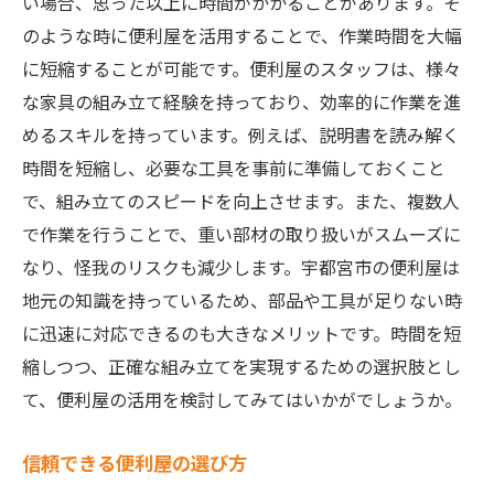
い場合、思った以上に時間がかかることがあります。そ
便利屋が提供する安心のサービス保証
のような時に便利屋を活用することで、作業時間を大幅
引越し時のトラブルを未然に防ぐ方法
に短縮することが可能です。便利屋のスタッフは、様々
家具組み立て後のアフターケアサービス
な家具の組み立て経験を持っており、効率的に作業を進
他の便利屋サービスとの比較
めるスキルを持っています。例えば、説明書を読み解く
経験豊富なスタッフが安心を提供便利屋の家具
時間を短縮し、必要な工具を事前に準備しておくこと
組み立て技術
で、組み立てのスピードを向上させます。また、複数人
で作業を行うことで、重い部材の取り扱いがスムーズに
専門的な技術を持つスタッフとは？
なり、怪我のリスクも減少します。宇都宮市の便利屋は
便利屋の研修制度と技術向上への取り組み
地元の知識を持っているため、部品や工具が足りない時
家具組み立てに必要な工具とその使い方
に迅速に対応できるのも大きなメリットです。時間を短
安全第一！家具組み立て時の注意点
縮しつつ、正確な組み立てを実現するための選択肢とし
スタッフが語る、家具組み立ての心得
て、便利屋の活用を検討してみてはいかがでしょうか。
実績豊富なスタッフに依頼するメリット
地元密着型サービスで効率アップ宇都宮市の便
信頼できる便利屋の選び方
利屋が引越しを支援