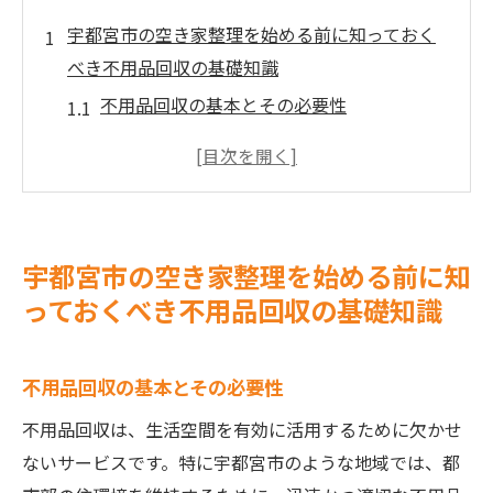
宇都宮市の空き家整理を始める前に知っておく
べき不用品回収の基礎知識
不用品回収の基本とその必要性
空き家整理における法令とルール
不用品の効果的な分類法
リサイクル可能な不用品の見極め方
地域業者の選び方とメリット
宇都宮市の空き家整理を始める前に知
不用品回収の費用対効果の検討
っておくべき不用品回収の基礎知識
プロの不用品回収で空き家問題を解決する方法
とは
不用品回収の基本とその必要性
プロのサービスを利用するメリット
不用品回収は、生活空間を有効に活用するために欠かせ
効率的なスケジュールの組み方
ないサービスです。特に宇都宮市のような地域では、都
地域に密着した業者の選定方法