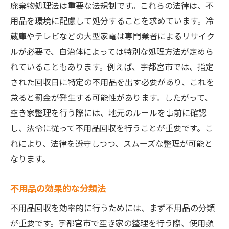
空き家を価値あるスペースに変える方法
廃棄物処理法は重要な法規制です。これらの法律は、不
プロのアドバイスを活用した整理術
用品を環境に配慮して処分することを求めています。冷
蔵庫やテレビなどの大型家電は専門業者によるリサイク
空き家の活用事例とその効果
ルが必要で、自治体によっては特別な処理方法が定めら
宇都宮市の特性を活かした不用品回収
れていることもあります。例えば、宇都宮市では、指定
不用品回収後の効果的なスペース利用法
された回収日に特定の不用品を出す必要があり、これを
不用品回収で得られる生活の質の向上
怠ると罰金が発生する可能性があります。したがって、
宇都宮市での不用品回収を活用した持続可能な
空き家整理を行う際には、地元のルールを事前に確認
生活への第一歩
し、法令に従って不用品回収を行うことが重要です。こ
持続可能な生活とは何か
れにより、法律を遵守しつつ、スムーズな整理が可能と
不用品回収を通じたエコ生活の実現
なります。
地元業者を活用した環境負荷の軽減
不用品の効果的な分類法
リサイクル率を高めるための工夫
不用品回収を効率的に行うためには、まず不用品の分類
持続可能な社会に向けた取り組み
が重要です。宇都宮市で空き家の整理を行う際、使用頻
不用品回収がもたらす地域への貢献