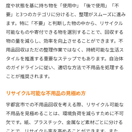
度や状態を基に持ち物を「使用中」「後で使用」「不
地元業者を使って宇都宮市の空き家をスッキリ
要」と3つのカテゴリに分けると、整理がスムーズに進み
片付ける方法
ます。特に「不要」と判断した物の中から、リサイクル
地元業者の選び方とその利点
可能なものや寄付できる物を選別することで、回収する
安心できる業者との契約方法
物の量を減らし、効率を向上させることができます。不
スムーズな不用品回収の進め方
用品回収はただの整理作業ではなく、持続可能な生活ス
地元業者から学ぶ片付けの知恵
タイルを推進する重要なステップでもあります。自治体
トラブルを避けるための事前準備
のガイドラインに従い、適切な方法で不用品を処理する
ことが推奨されます。
業者利用後のフォローアップ方法
リサイクルを考慮した不用品回収で環境に優し
リサイクル可能な不用品の見極め方
い空き家整理
宇都宮市での不用品回収を考える際、リサイクル可能な
リサイクル可能な不用品の分類法
不用品を見極めることは、環境負荷を減らすために不可
環境に配慮した回収方法の選択
欠です。紙、プラスチック、金属など素材ごとに分ける
リサイクルセンターとの連携方法
ことで、リサイクル率を高めることができます。また、