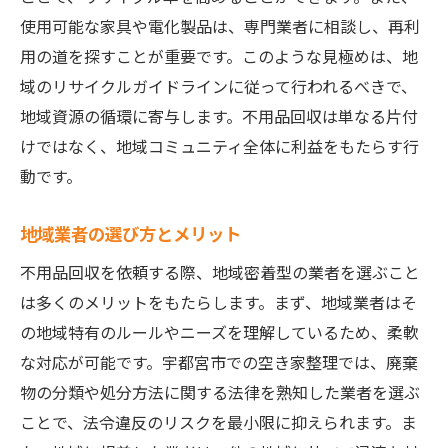
廃棄物を減らすための創意工夫
使用可能な家具や電化製品は、専門業者に相談し、再利
地域資源を活かしたリサイクル活動
用の道を探すことが重要です。このような見極めは、地
環境に優しい生活を目指して
域のリサイクルガイドラインに従って行われるべきで、
宇都宮市の不用品回収で実現する快適な住空間
地域資源の循環に寄与します。不用品回収は単なる片付
の作り方
けではなく、地域コミュニティ全体に利益をもたらす行
動です。
住空間を快適にするための第一歩
不用品を減らすことによる心理的効果
地域業者の選び方とメリット
整理整頓のコツとメリット
不用品回収を依頼する際、地域密着型の業者を選ぶこと
快適な住空間を維持するテクニック
は多くのメリットをもたらします。まず、地域業者はそ
不用品回収後のインテリアコーディネート
の地域特有のルールやニーズを理解しているため、柔軟
不用品回収の成功例から学ぶ居住改善
な対応が可能です。宇都宮市での空き家整理では、廃棄
物の分類や処分方法に関する法律を熟知した業者を選ぶ
ことで、法令違反のリスクを最小限に抑えられます。ま