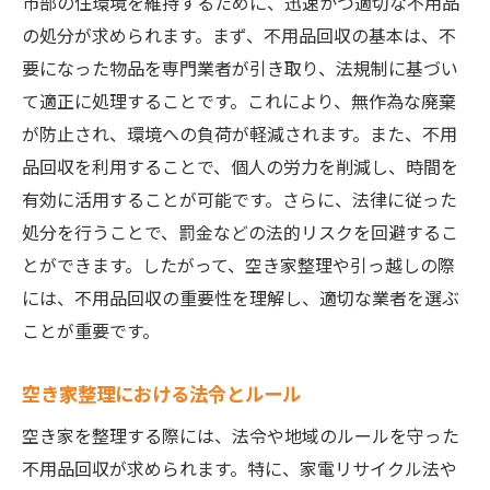
市部の住環境を維持するために、迅速かつ適切な不用品
不用品処分と環境保護の関係
の処分が求められます。まず、不用品回収の基本は、不
安心と信頼の得られる業者の見つけ方
要になった物品を専門業者が引き取り、法規制に基づい
プロに依頼する際の注意点
て適正に処理することです。これにより、無作為な廃棄
効率的な空き家片付けの秘訣：不用品回収のプ
が防止され、環境への負荷が軽減されます。また、不用
ロから学ぶ
品回収を利用することで、個人の労力を削減し、時間を
有効に活用することが可能です。さらに、法律に従った
効果的に片付けを進めるステップ
処分を行うことで、罰金などの法的リスクを回避するこ
不用品回収のプロが教える時短テクニック
とができます。したがって、空き家整理や引っ越しの際
片付けを成功させるためのチェックリスト
には、不用品回収の重要性を理解し、適切な業者を選ぶ
安全に不用品を回収するためのポイント
ことが重要です。
不用品を出さないライフスタイルの提案
片付け後の清掃とメンテナンス
空き家整理における法令とルール
不用品回収で空き家を有効活用！宇都宮市の業
空き家を整理する際には、法令や地域のルールを守った
者が教えるコツ
不用品回収が求められます。特に、家電リサイクル法や