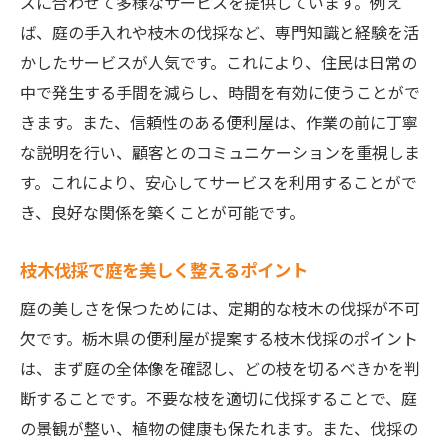
ズに合わせて多様なサービスを提供しています。例え
庭の手入れが初めての方でも安心
ば、庭の手入れや枝木の伐採など、専門知識と経験を活
迅速かつ丁寧な作業プロセス
かしたサービスが人気です。これにより、住民は日常の
無駄を省く効率的なサービス提供
中で発生する手間を減らし、時間を有効に使うことがで
地域に根ざした環境配慮の取り組み
きます。また、信頼性のある便利屋は、作業の前に丁寧
プロが教える枝木伐採で庭の手入れを簡単に
な説明を行い、顧客とのコミュニケーションを重視しま
す。これにより、安心してサービスを利用することがで
初心者でも分かる簡単な枝木伐採の手順
き、良好な関係を築くことが可能です。
プロが教える道具選びのコツ
枝木伐採で庭を整える時間管理術
枝木伐採で庭を美しく整えるポイント
便利屋から学ぶ効率的な作業計画
庭の美しさを保つためには、定期的な枝木の伐採が不可
失敗しないための注意点と対策
欠です。栃木県の便利屋が提案する枝木伐採のポイント
プロフェッショナルの視点で見る庭の美し
は、まず庭の全体像を確認し、どの枝を切るべきかを判
さ
断することです。不要な枝を適切に伐採することで、庭
便利屋の枝木伐採で時間と労力を節約する方法
の景観が整い、植物の健康も保たれます。また、伐採の