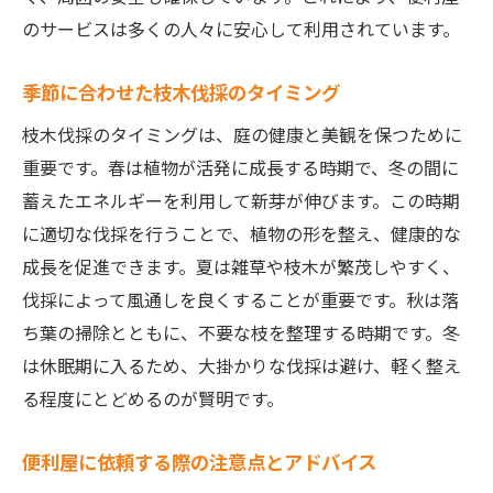
プラン
のサービスは多くの人々に安心して利用されています。
作業後の庭の管理アドバイス
安心感を提供する便利屋のスタッフ教育
季節に合わせた枝木伐採のタイミング
地域の便利屋が提供する枝木伐採で庭を美しく
枝木伐採のタイミングは、庭の健康と美観を保つために
地域特有の庭のニーズに応えるサービス
重要です。春は植物が活発に成長する時期で、冬の間に
蓄えたエネルギーを利用して新芽が伸びます。この時期
地元の便利屋だからこそできる提案
に適切な伐採を行うことで、植物の形を整え、健康的な
地域住民に支持される理由
成長を促進できます。夏は雑草や枝木が繁茂しやすく、
庭の環境に合わせた柔軟な対応
伐採によって風通しを良くすることが重要です。秋は落
地域に貢献する便利屋の活動
ち葉の掃除とともに、不要な枝を整理する時期です。冬
庭の未来を考えた持続可能なサービス
は休眠期に入るため、大掛かりな伐採は避け、軽く整え
る程度にとどめるのが賢明です。
便利屋に依頼する際の注意点とアドバイス