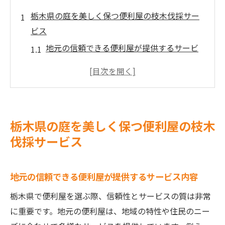
栃木県の庭を美しく保つ便利屋の枝木伐採サー
ビス
地元の信頼できる便利屋が提供するサービ
ス内容
枝木伐採で庭を美しく整えるポイント
庭の景観を損なわない安全な伐採方法
便利屋が使用する最新の伐採技術
栃木県の庭を美しく保つ便利屋の枝木
季節に合わせた枝木伐採のタイミング
伐採サービス
便利屋に依頼する際の注意点とアドバイス
地域密着型の便利屋が提案する枝木伐採のメリ
地元の信頼できる便利屋が提供するサービス内容
ット
栃木県で便利屋を選ぶ際、信頼性とサービスの質は非常
地域密着型の強みを生かしたサービス
に重要です。地元の便利屋は、地域の特性や住民のニー
顧客満足度が高い理由とは