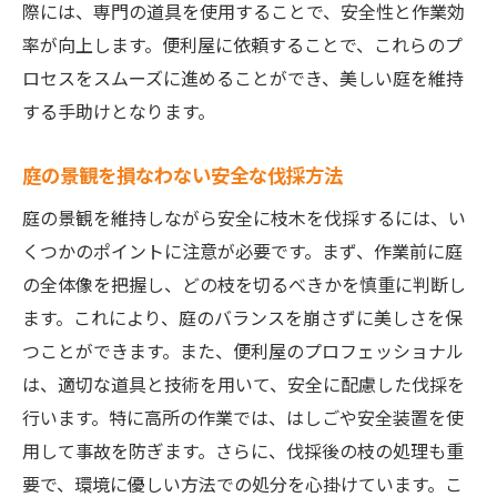
作業時間を短縮するための工夫
際には、専門の道具を使用することで、安全性と作業効
労力を最小限にする便利なツールの活用
率が向上します。便利屋に依頼することで、これらのプ
ロセスをスムーズに進めることができ、美しい庭を維持
便利屋に任せることで得られる時間の余裕
する手助けとなります。
庭の手入れを自動化する最新技術
効率的な作業スケジュールの立て方
庭の景観を損なわない安全な伐採方法
忙しい方におすすめの便利屋サービス
庭の景観を維持しながら安全に枝木を伐採するには、い
庭のプロフェッショナル便利屋による枝木伐採
くつかのポイントに注意が必要です。まず、作業前に庭
の魅力
の全体像を把握し、どの枝を切るべきかを慎重に判断し
熟練した技術者による安心の作業
ます。これにより、庭のバランスを崩さずに美しさを保
庭の美しさを引き出すプロの手法
つことができます。また、便利屋のプロフェッショナル
便利屋が提供するアフターサービスの充実
は、適切な道具と技術を用いて、安全に配慮した伐採を
庭の健康を守る定期的なメンテナンス
行います。特に高所の作業では、はしごや安全装置を使
用して事故を防ぎます。さらに、伐採後の枝の処理も重
地元の自然に配慮した作業スタイル
要で、環境に優しい方法での処分を心掛けています。こ
お客様の声から見る便利屋の評価