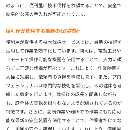
のように、便利屋に枝木伐採を依頼することで、安全で
栃木県で便利屋に枝木伐採を依頼する利点
効率的な庭の手入れが可能となります。
地元ならではの迅速な対応
専門的な知識を持つスタッフの信頼性
便利屋が使用する最新の伐採技術
便利屋によるコストパフォーマンスの高さ
便利屋が提供する枝木伐採サービスでは、最新の技術を
地域の庭に特化した提案力
活用して作業を効率化しています。例えば、電動工具や
安心して任せられるサポート体制
リモートで操作可能な機器を使用することで、人力に頼
便利屋とのコミュニケーションの取りやす
らずに正確な伐採が可能です。これにより、作業時間を
さ
大幅に短縮し、依頼者の負担を軽減します。また、プロ
フェッショナルは専門的な技術を駆使し、木の健康を考
安心して任せられる便利屋の枝木伐採サービス
慮した剪定を行います。伐採後の成長を促進しながら
安全第一の作業手順とその重要性
も、庭全体の美観を損なわないよう配慮されているのが
便利屋による保険と保障制度の充実
特徴です。さらに、高所作業や難所での作業にも対応可
作業前後の丁寧な現場確認
能な最新の安全装置を使用することで、作業者だけでな
お客様ニーズに応えるカスタマイズ可能な
く、周囲の安全も確保しています。これにより、便利屋