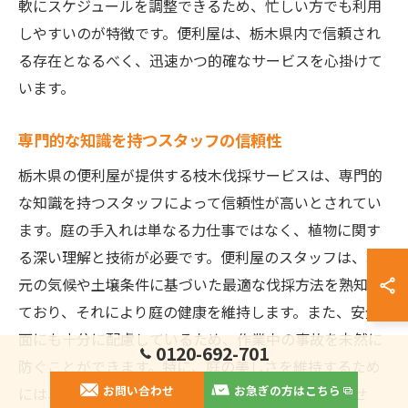
軟にスケジュールを調整できるため、忙しい方でも利用
しやすいのが特徴です。便利屋は、栃木県内で信頼され
る存在となるべく、迅速かつ的確なサービスを心掛けて
います。
専門的な知識を持つスタッフの信頼性
栃木県の便利屋が提供する枝木伐採サービスは、専門的
な知識を持つスタッフによって信頼性が高いとされてい
ます。庭の手入れは単なる力仕事ではなく、植物に関す
る深い理解と技術が必要です。便利屋のスタッフは、地
元の気候や土壌条件に基づいた最適な伐採方法を熟知し
ており、それにより庭の健康を維持します。また、安全
面にも十分に配慮しているため、作業中の事故を未然に
0120-692-701
防ぐことができます。特に、庭の美しさを維持するため
お問い合わせ
お急ぎの方はこちら
には、枝木の成長を見越した適切な剪定が欠かせませ