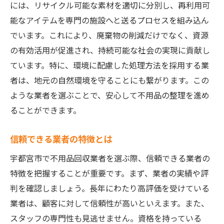
には、リサイクル可能な素材を適切に分別し、再利用可
業者の取り組みが持つ意義
能なアイテムを専門の施設へと送るプロセスを組み込ん
環境保護活動の広がり
でいます。これにより、廃棄物の削減だけでなく、資源
未来に向けたビジョンと目標
の有効活用が促進され、持続可能な社会の実現に貢献し
プロの不用品回収で家の整理をスムーズに
ています。特に、環境に配慮した処理方法を採用する業
効率的な作業プロセスの導入
者は、地元の自然環境を守ることにも繋がります。この
安全に配慮した作業手順
ような業者を選ぶことで、安心して不用品の整理を進め
顧客ニーズに応じたカスタマイズ
ることができます。
ストレスフリーなサービス提供
信頼できる業者の特徴とは
作業前後の確認事項と注意点
宇都宮市で不用品回収業者を選ぶ際、信頼できる業者の
スムーズな整理整頓のための提案
特徴を把握することが重要です。まず、業者の実績や評
宇都宮市で信頼できる不用品回収業者を見つけ
判を確認しましょう。長年にわたり高評価を受けている
る方法
業者は、顧客に対して信頼性が高いといえます。また、
地元の評判を確認する方法
スタッフの専門性も見逃せません。資格を持っている