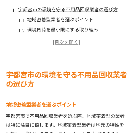
宇都宮市の環境を守る不用品回収業者の選び方
地域密着型業者を選ぶポイント
環境負荷を最小限にする取り組み
信頼できる業者の特徴とは
口コミで確認する業者の信頼性
料金体系の透明性をチェック
法令遵守の重要性を理解する
宇都宮市の環境を守る不用品回収業者
リサイクルを重視した不用品回収のポイント
の選び方
リサイクル可能素材の見極め方
専門知識を持つスタッフの重要性
地域密着型業者を選ぶポイント
回収品の適切な分類方法
宇都宮市で不用品回収業者を選ぶ際、地域密着型の業者
地域リサイクル施設との提携
は特に注目に値します。地域密着型業者は地元の特性を
リサイクル品の具体的な活用例