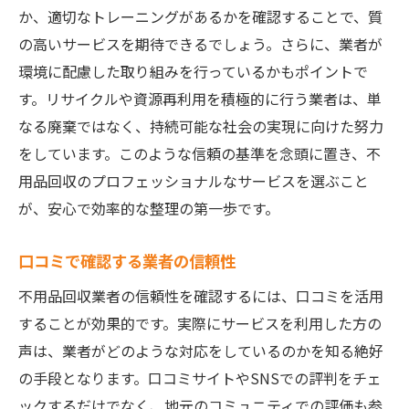
専門資格の有無をチェック
か、適切なトレーニングがあるかを確認することで、質
契約条件の確認ポイント
の高いサービスを期待できるでしょう。さらに、業者が
訪問見積もりのメリット
環境に配慮した取り組みを行っているかもポイントで
サービスの柔軟性を評価
す。リサイクルや資源再利用を積極的に行う業者は、単
なる廃棄ではなく、持続可能な社会の実現に向けた努力
アフターサービスの重要性
をしています。このような信頼の基準を念頭に置き、不
リサイクルと再利用に積極的な業者を選ぶ理由
用品回収のプロフェッショナルなサービスを選ぶこと
環境への配慮が求められる背景
が、安心で効率的な整理の第一歩です。
業者の選択が環境保護に与える影響
再利用可能資源の活用法
口コミで確認する業者の信頼性
選択がもたらす地域社会への貢献
不用品回収業者の信頼性を確認するには、口コミを活用
リサイクル率を高めるための工夫
することが効果的です。実際にサービスを利用した方の
持続可能な生活スタイルの提案
声は、業者がどのような対応をしているのかを知る絶好
環境に優しい不用品回収がもたらすメリット
の手段となります。口コミサイトやSNSでの評判をチェ
ックするだけでなく、地元のコミュニティでの評価も参
環境保護と経済的利益の両立