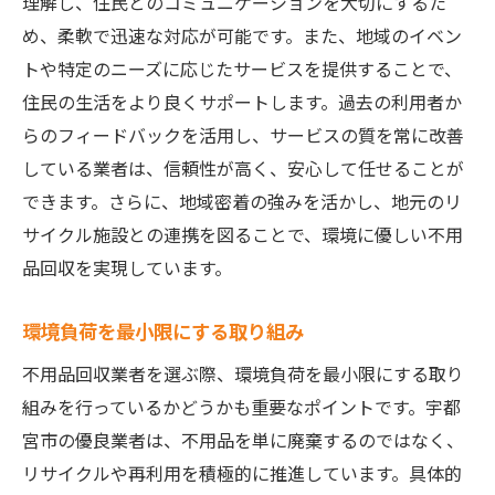
理解し、住民とのコミュニケーションを大切にするた
資源の再利用を促進するプロセス
め、柔軟で迅速な対応が可能です。また、地域のイベン
持続可能な社会を目指す不用品回収サービスと
トや特定のニーズに応じたサービスを提供することで、
は
住民の生活をより良くサポートします。過去の利用者か
らのフィードバックを活用し、サービスの質を常に改善
サステナビリティに貢献するサービス
している業者は、信頼性が高く、安心して任せることが
廃棄物の削減に向けた具体的施策
できます。さらに、地域密着の強みを活かし、地元のリ
循環型経済を支える回収の役割
サイクル施設との連携を図ることで、環境に優しい不用
地球環境に優しい取り組み
品回収を実現しています。
地域コミュニティとの連携
持続可能性を評価する基準
環境負荷を最小限にする取り組み
不用品回収業者の環境への貢献について考える
不用品回収業者を選ぶ際、環境負荷を最小限にする取り
業者が果たす社会的責任
組みを行っているかどうかも重要なポイントです。宇都
リサイクル活動の具体的事例
宮市の優良業者は、不用品を単に廃棄するのではなく、
リサイクルや再利用を積極的に推進しています。具体的
環境教育の提供と啓発活動