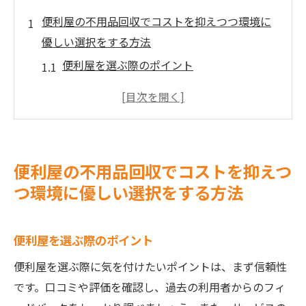
便利屋の不用品回収でコストを抑えつつ環境に
優しい選択をする方法
便利屋を選ぶ際のポイント
リサイクル可能な不用品の見分け方
コストを削減する効率的な不用品回収
環境に優しい回収方法の提案
便利屋のサービスを最大限に活用する秘訣
便利屋の不用品回収でコストを抑えつ
不用品回収でエコ意識を高める方法
つ環境に優しい選択をする方法
不用品回収で得する！便利屋が教える賢い活用
術
便利屋を選ぶ際のポイント
不用品から得られる思わぬ利益
便利屋を選ぶ際に気を付けたいポイントは、まず信頼性
便利屋が提供する追加サービス
です。口コミや評価を確認し、過去の利用者からのフィ
活用すべき便利屋の割引プラン