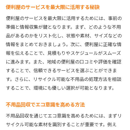
便利屋の料金プランの比較方法
便利屋のサービスを最大限に活用する秘訣
不用品回収における価値の見極め
便利屋のサービスを最大限に活用するためには、事前の
経済的メリットを最大化する方法
準備と情報収集が鍵となります。まず、どのような不用
不用品回収を通じて実現する環境に優しいライ
品があるのかをリスト化し、状態や素材、サイズなどの
フスタイル
情報をまとめておきましょう。次に、便利屋に正確な情
エコライフを実現するためのステップ
報を伝えることで、見積もりやスケジュールがスムーズ
に進みます。また、地域の便利屋の口コミや評価を確認
便利屋を利用した持続可能な生活の構築
することで、信頼できるサービスを選ぶことができま
環境に優しい購入・処分の心構え
す。さらに、リサイクル可能な不用品の処理方法を相談
不用品の賢い再利用法
することで、環境にも優しい選択が可能となります。
環境に優しい生活への転換方法
便利屋と協力して進めるエコ活動
不用品回収でエコ意識を高める方法
不用品回収を通じてエコ意識を高めるためには、まずリ
サイクル可能な素材を識別することが重要です。例え