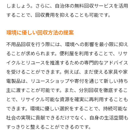
しましょう。さらに、自治体の無料回収サービスを活用
不用品回収で環境負荷を軽減するための便利屋
することで、回収費用を抑えることも可能です。
の役割
環境負荷を考慮した便利屋の取り組み
環境に優しい回収方法の提案
不用品回収業者が果たす環境保護の役割
不用品回収を行う際には、環境への影響を最小限に抑え
便利屋のリサイクルプロセスの透明性
ることが求められます。便利屋を利用することで、リサ
持続可能な資源管理の促進
イクルとリユースを推進するための専門的なアドバイス
便利屋が提案する循環型社会の構築
を受けることができます。例えば、まだ使える家具や家
エコフレンドリーなサービスの選び方
電製品は、リユースショップや寄付を通じて新しい持ち
主に渡すことが可能です。また、分別回収を徹底するこ
便利屋の不用品回収で得られる経済的なメリッ
とで、リサイクル可能な資源を確実に再利用することも
ト
できます。環境に優しい選択をすることで、持続可能な
不用品から得られる追加収入
社会の実現に貢献できるだけでなく、自身の生活空間も
便利屋を通じたコスト削減術
すっきりと整えることができるのです。
長期的な経済効果を見込むコツ