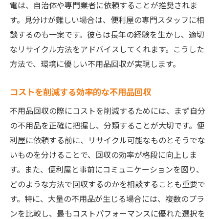
効率的なスペース活用の提案
電は、自治体や専門業者に依頼することが推奨されま
便利屋を利用した片付け術
す。見分けが難しい場合は、便利屋の専門スタッフに相
談するのも一案です。彼らは長年の経験を生かし、適切
不用品を捨てるタイミングの見極め
なリサイクル方法をアドバイスしてくれます。こうした
生活を整えるための不用品処分
方法で、環境に優しい不用品回収が実現します。
便利屋が助ける整理整頓のコツ
すっきり暮らすためのプロのアドバイス
コストを削減する効率的な不用品回収
リサイクル可能な不用品を便利屋が適切に処理
不用品回収の際にコストを削減するためには、まず自分
する重要性
の不用品を正確に把握し、分類することが大切です。便
リサイクルの基本とその重要性
利屋に依頼する前に、リサイクル可能なものとそうでな
便利屋が行う適切な分別方法
いものを分けることで、回収の効率が格段に向上しま
環境負荷を減らすリサイクルの役割
す。また、便利屋と事前にコミュニケーションを図り、
リサイクル可能品の正しい処理方法
どのような方法で回収するのかを相談することも重要で
す。特に、大量の不用品が生じる場合には、複数のプラ
便利屋の専門知識を活用する理由
ンを比較し、最もコストパフォーマンスに優れた選択を
適切な処理がもたらす環境への影響