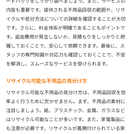
ードバックをしっかり調べましょう。また、サービスの
リユース・リサイクルの活用法
内容も重要です。提供される不用品回収の範囲や、リサ
不用品を活用した節約テクニック
イクルや処分方法についての詳細を確認することが大切
便利屋のアドバイスを活用する方法
です。さらに、料金体系が明確であることもポイントで
環境に配慮した不用品回収のメリットを便利屋
す。追加費用が発生しないか、見積もりをしっかりと把
が解説
握しておくことで、安心して依頼できます。最後に、ス
タッフの専門知識や対応力も確認しておくことで、不安
エコロジーと経済性の両立
を解消し、スムーズなサービスを受けられます。
環境に優しい不用品処理の実例
便利屋のエコ活動への取り組み
リサイクル可能な不用品の見分け方
持続可能な社会への貢献
リサイクル可能な不用品の見分け方は、不用品回収を効
リサイクルの流れとその利点
率よく行うために欠かせません。まず、不用品の素材に
便利屋が推奨する環境保護の方法
注目しましょう。紙、プラスチック、金属、ガラスなど
便利屋を活用した不用品回収で暮らしをすっき
はリサイクル可能なことが多いです。また、家電製品に
り整える方法
も注意が必要です。リサイクルが義務付けられている家