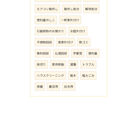
エアコン取外し
取外し処分
解体処分
便利屋のしこ
一軒家片付け
引越荷物のお預かり
お庭片付け
不燃物回収
実家片付け
鉄ゴミ
無料回収
仏壇回収
宇都宮
便利屋
枝切り
家具移動
運搬
トラブル
ハウスクリーニング
栃木
粗大ごみ
修繕
鹿沼市
日光市