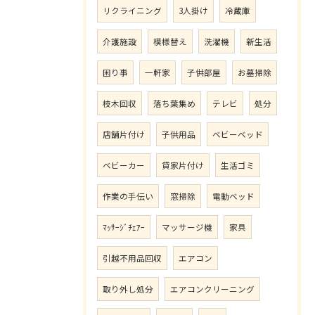
リクライニング
3人掛け
冷蔵庫
介護施設
模様替え
洗濯機
新生活
困り事
一軒家
子供部屋
お墓掃除
枝木回収
落ち葉集め
テレビ
処分
店舗片付け
子供用品
ベビーベッド
ベビーカー
貸家片付け
生活ゴミ
作業の手伝い
窓掃除
電動ベッド
ﾏｯｻｰｼﾞﾁｪｱｰ
マッサージ機
家具
引越不用品回収
エアコン
取り外し処分
エアコンクリーニング