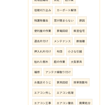
垣根刈り込み
カーポート解体
残置物撤去
窓が閉まらない
原因
便利屋の作業
家電回収
県営住宅
退去片付け
メンテナンス
断捨離
押入れ片付け
布団
小さな引越
枯れた樹木
庭の作業
大型家具
補修
アンテナ線取り付け
お風呂そうじ
家具回収
除草剤散布
エアコン外し
エアコン処理
エアコン工事
エアコン撤去
廃棄処分