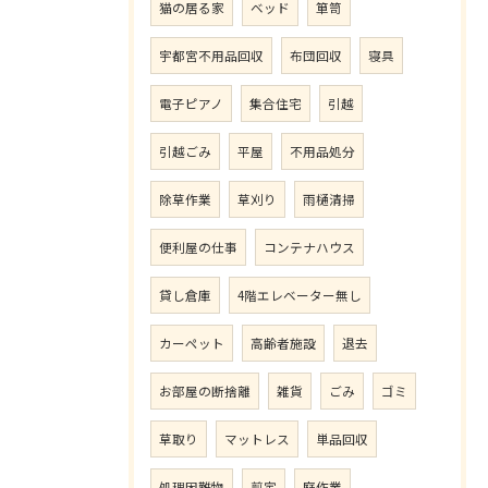
猫の居る家
ベッド
箪笥
宇都宮不用品回収
布団回収
寝具
電子ピアノ
集合住宅
引越
引越ごみ
平屋
不用品処分
除草作業
草刈り
雨樋清掃
便利屋の仕事
コンテナハウス
貸し倉庫
4階エレベーター無し
カーペット
高齢者施設
退去
お部屋の断捨離
雑貨
ごみ
ゴミ
草取り
マットレス
単品回収
処理困難物
剪定
庭作業