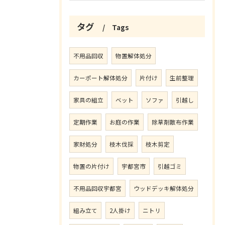
タグ
Tags
不用品回収
物置解体処分
カーポート解体処分
片付け
生前整理
家具の組立
ベット
ソファ
引越し
定期作業
お庭の作業
除草剤散布作業
家財処分
枝木伐採
枝木剪定
物置の片付け
宇都宮市
引越ゴミ
不用品回収宇都宮
ウッドデッキ解体処分
組み立て
2人掛け
ニトリ